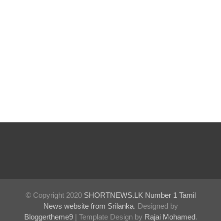
எதிரான
மேல்மு
றையீட்டு
விசார
ணை
செப்டம்பர்
23 வரை
ஒத்திவைப்
பு!
வர்த்தமா
னியில்
© Copyright 2020
SHORTNEWS.LK Number 1 Tamil
வெளியா
News website from Srilanka
. Designed by
னது
Bloggertheme9
| Template Design by
Rajai Mohamed
.