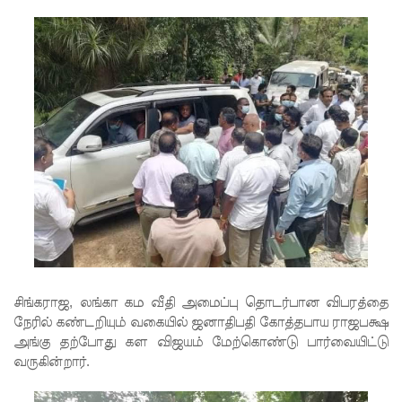
சிறைச்சா
லையை
சுற்றி
பலத்த
பாதுகாப்பு!
லலித் -
குகன்
காணாமற்
போன
வழக்கு
சிங்கராஜ, லங்கா கம வீதி அமைப்பு தொடர்பான விபரத்தை
கோட்டாப
நேரில் கண்டறியும் வகையில் ஜனாதிபதி கோத்தபாய ராஜபக்ஷ
அங்கு தற்போது கள விஜயம் மேற்கொண்டு பார்வையிட்டு
ய
வருகின்றார்.
ராஜபக்ச