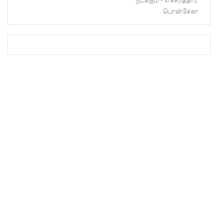
நடக்கும் - எச்சரித்தார்
பள்ளஞ்
பொன்சேகா
சேனை
சிறையில்
பதற்றம்:
கைதிகள்
கூரையில்
ஏறி
போராட்ட
ம்
குருவிட்ட
சிறையின்
பதற்றம்
கட்டுப்பாட்