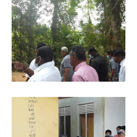
செப்டம்பர்
29ஆம்
தேதி
காணொ
ளி மூலம்
சாட்சியம
ளிக்க
நீதிமன்றம்
உத்தரவு!
நேற்றைய
மெகசின்
சிறை
மோதலில்
கைதி