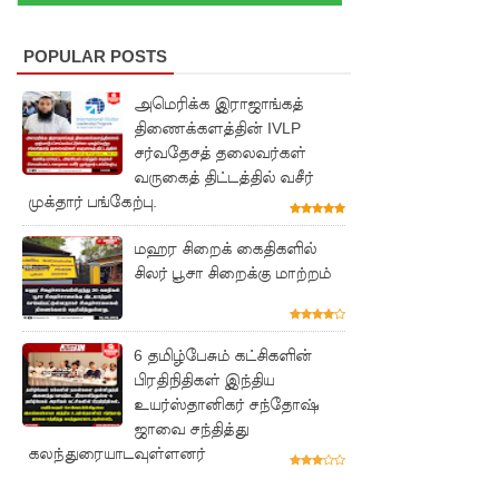
மோதலில்
இருவர்
POPULAR POSTS
பலி!
அமெரிக்க இராஜாங்கத்
குருவிட்ட
திணைக்களத்தின் IVLP
சர்வதேசத் தலைவர்கள்
சிறைச்சா
வருகைத் திட்டத்தில் வசீர்
லையில்
முக்தார் பங்கேற்பு.
அமைதியி
மஹர சிறைக் கைதிகளில்
ன்மை!
சிலர் பூசா சிறைக்கு மாற்றம்
மீனவர்க
ள்
6 தமிழ்பேசும் கட்சிகளின்
பிரதிநிதிகள் இந்திய
விடுதலை
உயர்ஸ்தானிகர் சந்தோஷ்
கோரி
ஜாவை சந்தித்து
கலந்துரையாடவுள்ளனர்
ஜெய்சங்க