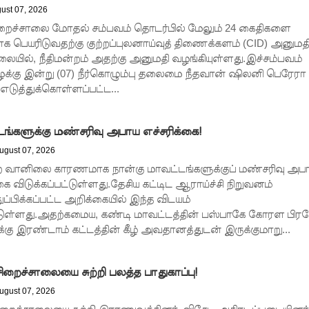
ust 07, 2026
சிறைச்சாலை மோதல் சம்பவம் தொடர்பில் மேலும் 24 கைதிகளை
க பெயரிடுவதற்கு குற்றப்புலனாய்வுத் திணைக்களம் (CID) அனுமத
ிலையில், நீதிமன்றம் அதற்கு அனுமதி வழங்கியுள்ளது.இச்சம்பவம்
்கு இன்று (07) நீர்கொழும்பு தலைமை நீதவான் ஷிலனி பெரேரா
எடுத்துக்கொள்ளப்பட்ட...
டங்களுக்கு மண்சரிவு அபாய எச்சரிக்கை!
ugust 07, 2026
்ற வானிலை காரணமாக நான்கு மாவட்டங்களுக்குப் மண்சரிவு அப
ை விடுக்கப்பட்டுள்ளது.தேசிய கட்டிட ஆராய்ச்சி நிறுவனம்
துப்பிக்கப்பட்ட அறிக்கையில் இந்த விடயம்
ட்டுள்ளது.அதற்கமைய, கண்டி மாவட்டத்தின் பஸ்பாகே கோரள பிர
க்கு இரண்டாம் கட்டத்தின் கீழ் அவதானத்துடன் இருக்குமாறு...
சிறைச்சாலையை சுற்றி பலத்த பாதுகாப்பு!
ugust 07, 2026