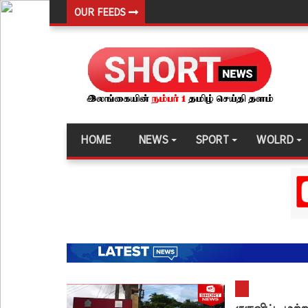
OUR FEEDS
இலங்கை அணியின் பலம் துடுப்பாட்டத்திலேயே உள்
நீர்கொழும்பு சிறைச்சாலை மோதல்: சந்தேகநபர்கள்
நான்கு மாவட்டங்களுக்கு மண்சரிவு அபாய எச்சரிக்
மட்டக்களப்பு சிறைச்சாலையை சுற்றி பலத்த பாதுகாப்ப
லலித் - குகன் காணாமற்போன வழக்கு கோட்டாபய ரா
HOME
NEWS
SPORT
WOLRD
நீதிமன்றம் உத்தரவு!
நேற்றைய மெகசின் சிறை மோதலில் கைதி ஒருவர் பல
நாட்டில் தொடரும் சிறைக்கலவரங்கள் - முப்படையினருக
சிறையின் வாயிற்கதவை முற்றுகையிட்ட பல்லன்சேன
பேராதனைப் பல்கலை மாணவர்களுக்கான முக்கிய அற
பள்ளஞ்சேனை சிறையில் பதற்றம்: கைதிகள் கூரையி
குருவிட்ட சிறையின் பதற்றம் கட்டுப்பாட்டுக்குள் வந்த