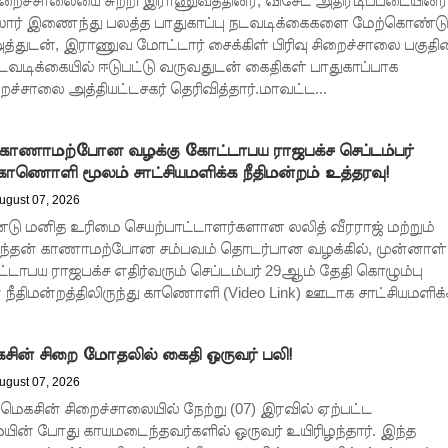
சிறைச்சாலையை சுற்றி இராணுவத்தினர், விசேட அதிரடிப்படையினர்
ஸார் இணைந்து பலத்த பாதுகாப்பு நடவடிக்கைகளை மேற்கொண்டு
த்துடன், இராணுவ மோட்டார் சைக்கிள் பிரிவு சிறைச்சாலை பகுதி
 நடவடிக்கையில் ஈடுபட்டு வருவதுடன் கைதிகள் பாதுகாப்பாக
ச்சாலை அத்தியட்டசகர் தெரிவித்தார்.மாவட்ட...
் காணாமற்போன வழக்கு கோட்டாபய ராஜபக்ச செப்டம்பர்
ாணொளி மூலம் சாட்சியமளிக்க நீதிமன்றம் உத்தரவு!
ugust 07, 2026
ு மனித உரிமை செயற்பாட்டாளர்களான லலித் வீரராஜ் மற்றும்
னந்தன் காணாமற்போன சம்பவம் தொடர்பான வழக்கில், முன்னாள்
டாபய ராஜபக்ச எதிர்வரும் செப்டம்பர் 29ஆம் தேதி கொழும்பு
நீதிமன்றத்திலிருந்து காணொளி (Video Link) ஊடாக சாட்சியமளிக்க
ின் சிறை மோதலில் கைதி ஒருவர் பலி!
ugust 07, 2026
 மெகசின் சிறைச்சாலையில் நேற்று (07) இரவில் ஏற்பட்ட
ன் போது காயமடைந்தவர்களில் ஒருவர் உயிரிழந்தார். இந்த