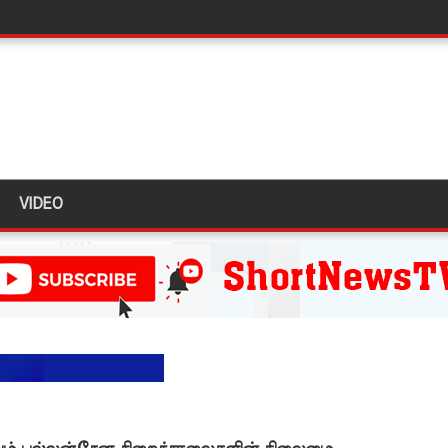
ளது!
 62 ஆக உயர்வு
கை!
ு!
ஜபக்ச செப்டம்பர் 29ஆம் தேதி காணொளி மூலம் சாட்சியமளிக்க
VIDEO
ி!
்கு விடுக்கப்பட்ட அறிவிப்பு!
 கைதிகள்!
ிவிப்பு
ல் ஏறி போராட்டம்
து!