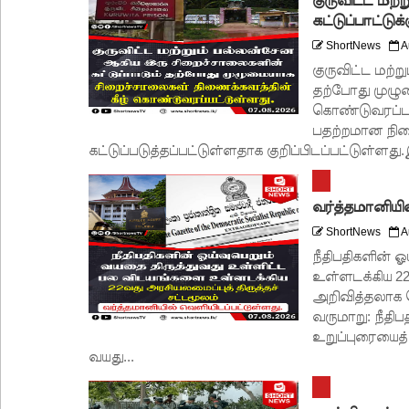
குருவிட்ட மற
புதிய மெகசின் சிறைச்சாலையில் நேற்று அமைதியின்மை
கட்டுப்பாட்டுக்க
குருவிட்ட சிறை மோதலில் இருவர் பலி!
ShortNews
A
குருவிட்ட மற்
குருவிட்ட சிறைச்சாலையில் அமைதியின்மை!
தற்போது முழு
மீனவர்கள் விடுதலை கோரி ஜெய்சங்கருக்கு விஜய் கட
கொண்டுவரப்பட
பதற்றமான நில
இரு ஆண்டுகள் இலக்கு நிர்ணயிக்கப்பட்ட டெங்கு ஒ
கட்டுப்படுத்தப்பட்டுள்ளதாக குறிப்பிடப்பட்டுள்ளது
முழுமையான கட்டுப்பாட்டுக்குள் வந்த மெகசின் சிறை
குருவிட்ட மற்றும் பல்லன்சேன சிறைச்சாலைகளின் நி
வர்த்தமானியி
வர்த்தமானியில் வெளியானது 22வது அரசியலமைப்புத் 
ShortNews
A
நீதிபதிகளின் 
யாழ்.சிறைச்சாலையிலும் விசேட பாதுகாப்பு நடவடிக்
உள்ளடக்கிய 22
அறிவித்தலாக வ
வருமாறு: நீதிப
உறுப்புரையைத் 
வயது...