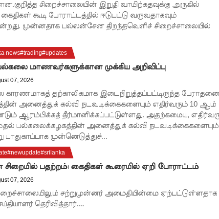
.குறித்த சிறைச்சாலையின் இறுதி வாயிற்கதவுக்கு அருகில்
கைதிகள் கூடி போராட்டத்தில் ஈடுபட்டு வருவதாகவும்
ுகின்றது. முன்னதாக பல்லன்சேன திறந்தவெளிச் சிறைச்சாலையில்
ka news#trading#updates
ல்கலை மாணவர்களுக்கான முக்கிய அறிவிப்பு
ust 07, 2026
ை காரணமாகத் தற்காலிகமாக இடைநிறுத்தப்பட்டிருந்த பேராதனை
தின் அனைத்துக் கல்வி நடவடிக்கைகளையும் எதிர்வரும் 10 ஆம்
ண்டும் ஆரம்பிக்கத் தீர்மானிக்கப்பட்டுள்ளது. அதற்கமைய, எதிர்வர
முதல் பல்கலைக்கழகத்தின் அனைத்துக் கல்வி நடவடிக்கைகளையும்
ாதுகாப்பாக முன்னெடுத்துச்...
te#newupdate#srilanka
ிறையில் பதற்றம்: கைதிகள் கூரையில் ஏறி போராட்டம்
ust 07, 2026
றைச்சாலையிலும் சற்றுமுன்னர் அமைதியின்மை ஏற்பட்டுள்ளதாக
ியாளர் தெரிவித்தார்....