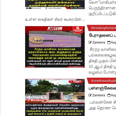
வௌியாகியுள்ளன
பெருந்திரளான 
குறிப்பிடப்பட
உள்ள கைதிகள் சிலர் கூரையின்...
#breaking#srilan
பேராதனைப் ப
Zameera
Aug
சீரற்ற வானில
பல்கலைக்கழகத்
திகதி முதல் மீ
10 ஆம் திகதி 
வழமை போன்று ப
#new#news#upda
பள்ளஞ்சேனை ச
Zameera
Aug
பல்லன்சேன சி
அத தெரண செய்த