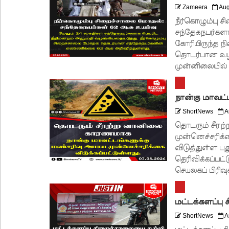
Zameera
Aug
நீர்கொழும்பு 
சந்தேகநபர்களா
கோரியிருந்த ந
தொடர்பான வழக
முன்னிலையில் 
நான்கு மாவட்
ShortNews
A
தொடரும் சீரற
முன்னெச்சரிக்க
விடுத்துள்ள பு
தெரிவிக்கப்ப
செயலகப் பிரிவு
மட்டக்களப்பு 
ShortNews
A