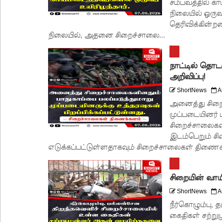
சம்பவத்தில் க
நிலையில் ஒருவ
தெரிவிக்கின்ற
நிலையில், அதனை சிறைச்சாலை...
நாட்டில் தொடர
அறிவிப்பு!
ShortNews
A
அனைத்து சிறைச
முப்படையினர் ம
சிறைச்சாலைகள்
இடம்பெறும் சி
எடுக்கப்பட்டுள்ளதாகவும் சிறைச்சாலைகள் திணைக்
சிறையின் வாய
ShortNews
A
நீர்கொழும்பு,
கைதிகள் சற்று