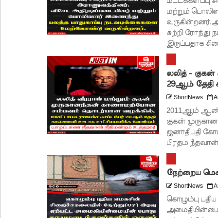
மட்டக்களப்பு 
மற்றும் பொலி
வருகின்றனர்.அ
சுற்றி ரோந்து
இருப்பதாக சிறை
லலித் - குகன
29ஆம் தேதி க
ShortNews
A
2011ஆம் ஆண்ட
குகன் முருகா
ஜனாதிபதி கோட்
பிரதம நீதவான் 
நேற்றைய மெகச
ShortNews
A
கொழும்பு புதிய
அமைதியின்மையி