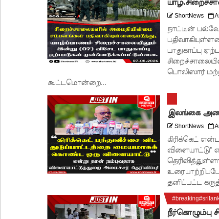
யாழ்.சிறைச்சா
ShortNews
A
நாட்டின் பல்வ
பதிவாகியுள்ளத
பாதுகாப்பு ஏற
சிறைச்சாலையி
பொலிஸார் மற
கூட்டமொன்றை...
இலங்கை அணியி
ShortNews
A
கிரிக்கெட் என
விளையாட்டு" 
தெரிவித்துள்ளா
உரையாற்றியபோ
தனிப்பட்ட கருத
#breaking#srilan
நீர்கொழும்பு