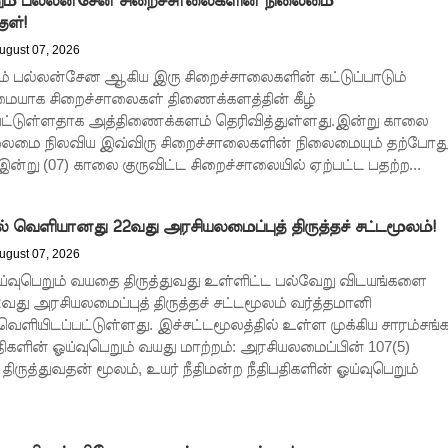
்றும் பல்லன்சேன சிறைச்சாலைகளின் நிலைமை
 - 11 பேர் காயம்!
ுள்!
ugust 07, 2026
றும் பல்லன்சேன ஆகிய இரு சிறைச்சாலைகளின் கட்டுப்பாடும்
மையாக சிறைச்சாலைகள் திணைக்களத்தின் கீழ்
ிதம்!
்டுள்ளதாக அத்திணைக்களம் தெரிவித்துள்ளது.இன்று காலை
ைமை நிலவிய இவ்விரு சிறைச்சாலைகளின் நிலைமையும் தற்போத
ழிப்பு வேலைத்திட்டம் - அமைச்சர் நளிந்த ஜயதிஸ்ஸ!
.இன்று (07) காலை குருவிட்ட சிறைச்சாலையில் ஏற்பட்ட பதற்ற...
!
லைமை கட்டுப்பாட்டுக்குள்!
ல் வெளியானது 22வது அரசியலமைப்புத் திருத்தச் சட்டமூலம்!
திருத்தச் சட்டமூலம்!
ugust 07, 2026
ஓய்வுபெறும் வயதை திருத்துவது உள்ளிட்ட பல்வேறு விடயங்களை
கை!
வது அரசியலமைப்புத் திருத்தச் சட்டமூலம் வர்த்தமானி
ெளியிடப்பட்டுள்ளது. இச்சட்டமூலத்தில் உள்ள முக்கிய சாரம்சங்
திகளின் ஓய்வுபெறும் வயது மாற்றம்: அரசியலமைப்பின் 107(5)
திருத்துவதன் மூலம், உயர் நீதிமன்ற நீதிபதிகளின் ஓய்வுபெறும்