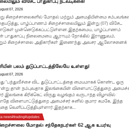
லையிலும் விசேட பாதுகாப்பு நடவடிக்கை!
ugust 07, 2026
ேறு சிறைச்சாலைகளில் மோதல் மற்றும் அமைதியின்மை சம்பவங்கள
ையடுத்து, யாழ்ப்பாணம் சிறைச்சாலையிலும் இன்று (07) விசேட
்பாடுகள் முன்னெடுக்கப்பட்டுள்ளன.இதற்கமைய, யாழ்ப்பாணம்
ன் பாதுகாப்பு நிலைமையை ஆராயும் நோக்கில் இராணுவம்,
்றும் சிறைச்சாலை அதிகாரிகள் இணைந்து அவசர ஆலோசனைக்
ன் பலம் துடுப்பாட்டத்திலேயே உள்ளது!
ugust 07, 2026
்பது "பந்துவீச்சை விட துடுப்பாட்டத்தை மையமாகக் கொண்ட ஒரு
என்று தான் நம்புவதாக இலங்கையின் விளையாட்டுத்துறை அமைச்ச
ர்.இலங்கை கிரிக்கெட் விருது வழங்கும் வருடாந்த விழாவில்
தே விளையாட்டுத்துறை அமைச்சர் சுனில் குமார கமகே, இந்த
்தை வெளிப்படுத்தியுள்ளார்.இதற்காக...
ka news#trading#updates
 சிறைச்சாலை மோதல்: சந்தேகநபர்கள் 62 ஆக உயர்வு