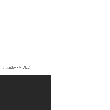
திருத்தச் சட்டமூலம்!
கை!
ளது!
 62 ஆக உயர்வு
்கை கடவுச்சீட்டுகள் நிராகரிப்பு - முஜீப் எம்.பி.
ல் கடும் போக்குவரத்து!
த்து ஆய்வு!
ள்” – சிமாரா அலியின் சிறுவர் கதை நூல் ஆகஸ்ட் 15 வெளியீடு!
ார் அகில - VIDEO