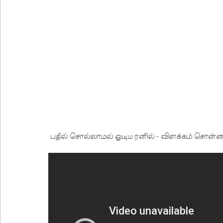
வர்த்தமானியில் வெளியானது 22வது அரசியலமைப்புத் 
யாழ்.சிறைச்சாலையிலும் விசேட பாதுகாப்பு நடவடிக்
இலங்கை அணியின் பலம் துடுப்பாட்டத்திலேயே உள்
நீர்கொழும்பு சிறைச்சாலை மோதல்: சந்தேகநபர்கள்
தரக் குறைபாடுகள் காரணமாக சில நாடுகளில் புதிய இலங
தெற்கு அதிவேக நெடுஞ்சாலையின் கெலனிகம பகுதியி
இந்தியா-இலங்கை எரிசக்தித் துறை ஒத்துழைப்பு குறி
சிறுவர்களின் கற்பனைக்கு சிறகூட்டும் “இளஞ்சிறகுக
பதில் சொல்லாமல் ஓடிய ரனில் - விளக்கம் சொன்ன