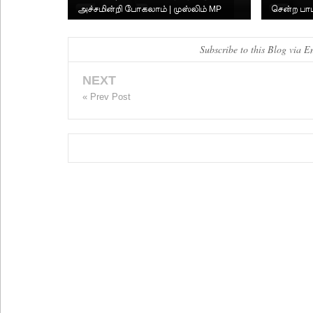
அச்சமின்றி போகலாம் | முஸ்லிம் MP
சென்ற ப
க்களுக்கு அக்க...
Subscribe to this Blog via E
NEXT
« Prev Post