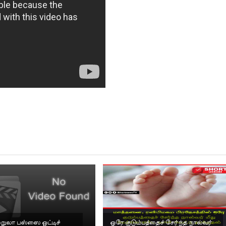
ற்றுலா பஸ்ஸை ஓட்டிச்
ஒரே குடும்பத்தைச் சேர்ந்த நால்வர்