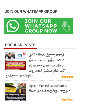
குவைத் -
JOIN OUR WHATSAPP GROUP
கொழும்பு
ஸ்ரீலங்கன்
வானூர்தி
சேவைக
POPULAR POSTS
ள் இன்று
முதல்
அமெரிக்க இராஜாங்கத்
திணைக்களத்தின் IVLP
மீண்டும்
சர்வதேசத் தலைவர்கள்
ஆரம்பம்!
வருகைத் திட்டத்தில் வசீர்
முக்தார் பங்கேற்பு.
நாளை
இடம்பெற
மஹர சிறைக் கைதிகளில்
சிலர் பூசா சிறைக்கு மாற்றம்
வுள்ள
தரம் 5