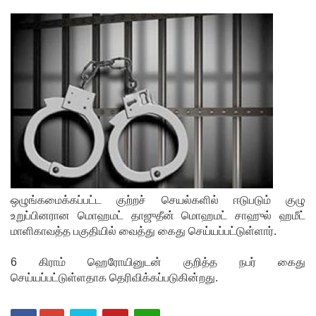
சிமாரா
அலியின்
சிறுவர்
கதை நூல்
ஆகஸ்ட்
15
வெளியீடு!
மகசின்
சிறைக்கு
ஒழுங்கமைக்கப்பட்ட குற்றச் செயல்களில் ஈடுபடும் குழு
உறுப்பினரான மொஹமட் தாஜுதீன் மொஹமட் சாஹுல் ஹமீட்
ள்
மாளிகாவத்த பகுதியில் வைத்து கைது செய்யப்பட்டுள்ளார்.
போதைப்
6 கிராம் ஹெரோயினுடன் குறித்த நபர் கைது
பொருள்
செய்யப்பட்டுள்ளதாக தெரிவிக்கப்படுகின்றது.
வீச