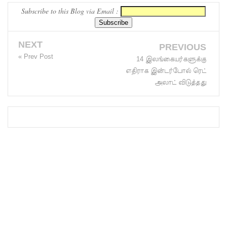
Subscribe to this Blog via Email :
வைத்து
இணைய
NEXT
PREVIOUS
வழிப் பண
« Prev Post
14 இலங்கையர்களுக்கு
மோசடி -
எதிராக இன்டர்போல் ரெட்
அலாட் விடுத்தது
எச்சரிக்
கை!
குவைத் –
கொழும்பு
ஸ்ரீலங்கன்
விமான
சேவை
மீண்டும்
ஆரம்பம்!