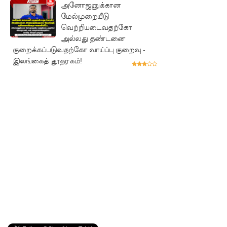
அனோஜனுக்கான
புலமைப்ப
மேல்முறையீடு
ரிசில்
வெற்றியடைவதற்கோ
அல்லது தண்டனை
பரீட்சை
குறைக்கப்படுவதற்கோ வாய்ப்பு குறைவு -
தொடர்பில்
இலங்கைத் தூதரகம்!
முக்கிய
அறிவிப்பு!
நாடாளும
ன்ற
உறுப்பின
ர்களின்
சம்பளம்
உயர்த்தப்
படவில்