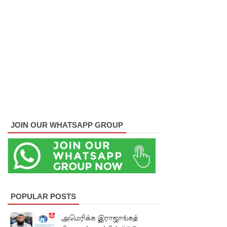
மாணவர்
களுக்கா
ன முக்கிய
அறிவிப்பு
பள்ளஞ்
சேனை
சிறையில்
JOIN OUR WHATSAPP GROUP
பதற்றம்:
கைதிகள்
கூரையில்
ஏறி
போராட்ட
POPULAR POSTS
ம்
அமெரிக்க இராஜாங்கத்