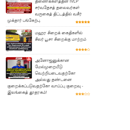
திணைக்களத்தின் IVLP
குருவிட்ட
சர்வதேசத் தலைவர்கள்
சிறையின்
வருகைத் திட்டத்தில் வசீர்
முக்தார் பங்கேற்பு.
பதற்றம்
கட்டுப்பாட்
மஹர சிறைக் கைதிகளில்
சிலர் பூசா சிறைக்கு மாற்றம்
டுக்குள்
வந்தது!
அனோஜனுக்கான
புதிய
மேல்முறையீடு
மெகசின்
வெற்றியடைவதற்கோ
அல்லது தண்டனை
சிறைச்சா
குறைக்கப்படுவதற்கோ வாய்ப்பு குறைவு -
லையில்
இலங்கைத் தூதரகம்!
நேற்று
அமைதியி
ன்மை - 11