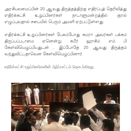
ம்பு
அரசியலமைப்பின்
20
ஆவது திருத்தத்திற்கு எதிர்ப்புத் தெரிவித்து
சிறைச்சா
எதிர்க்கட்சி உறுப்பினர்கள் நாடாளுமன்றத்தில் குரல்
எழுப்புவதால் சபையில் பெரும் அமளி ஏற்பட்டுள்ளது.
லை
மோதல்:
எதிர்க்கட்சி உறுப்பினர்கள் பேசும்போது கமரா அவர்கள் பக்கம்
திருப்பப்படாமை ஏனென்று கபீர் ஹாசிம் எம் பி
சந்தேகநப
கேள்வியெழுப்பியதுடன்
,
இப்போதே
20
ஆவது திருத்தம்
ர்கள் 62
வந்துவிட்டதாவென கேள்வியெழுப்பினார்.
ஆக
எதிர்க்கட்சி உறுப்பினர்களின் ஆர்ப்பாட்டம் தொடர்கிறது.
உயர்வு
நான்கு
மாவட்டங்
களுக்கு
மண்சரிவு
அபாய