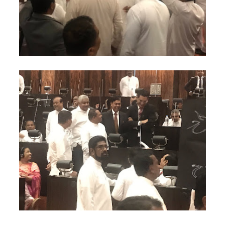
எச்சரிக்
கை!
மட்டக்கள
ப்பு
சிறைச்சா
லையை
சுற்றி
பலத்த
பாதுகாப்பு!
லலித் -
குகன்
காணாமற்
போன
வழக்கு