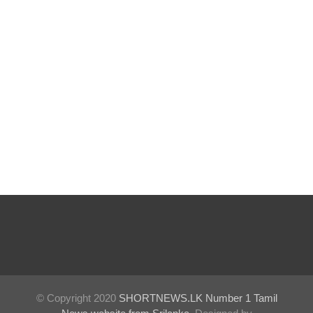
ஐ.எம்.எப்.
அடிமைக
ளாக
மாறியதால்
வாழ்க்கை
ச் சுமை
அதிகரித்த
து - சஜித்
பிரேமதாச
!
சிறைகளு
ம்
© Copyright 2020
SHORTNEWS.LK Number 1 Tamil
குற்றவாளி