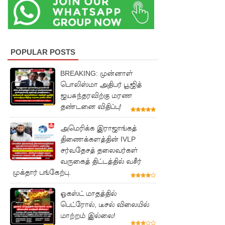
இம்ரா
னை
கைது
POPULAR POSTS
செய்ய
மலேசிய -
BREAKING: முன்னாள்
பொலிஸ்மா அதிபர் பூஜித்
சர்வதேச
ஜயசுந்தரவிற்கு மரண
பொலிஸா
தண்டனை விதிப்பு!
ருடன்
அமெரிக்க இராஜாங்கத்
திணைக்களத்தின் IVLP
இலங்கை
சர்வதேசத் தலைவர்கள்
இணைந்
வருகைத் திட்டத்தில் வசீர்
முக்தார் பங்கேற்பு.
து
நடவடிக்
ஓகஸ்ட் மாதத்தில்
பெட்ரோல், டீசல் விலையில்
கை!
மாற்றம் இல்லை!