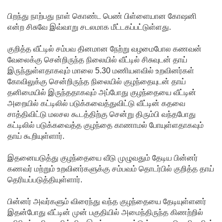
பயிற்சி
பிறந்து நாற்பது நாள் கொண்ட பெண் பிள்ளையான கோஷனி
ஓட்டுநர் (
என்ற சிசுவே இவ்வாறு சடலமாக மீட்டகப்பட்டுள்ளது.
L பலகை)
குறித்த வீட்டில் சம்பவ தினமான நேற்று வழமைபோல கணவன்
வாகனங்க
வேலைக்கு சென்றிருந்த நிலையில் வீட்டில் சிசுவுடன் தாய்
ள்
இருந்துள்ளதாகவும் மாலை 5.30 மணியளவில் உறவினர்கள்
கோவிலுக்கு சென்றிருந்த நிலையில் குழந்தையுடன் தாய்
அதிவேக
தனிமையில் இருந்ததாகவும் அப்போது குழந்தையை வீட்டின்
நெடுஞ்சா
அறையில் கட்டிலில் படுக்கவைத்துவிட்டு வீட்டின் கதவை
சாத்திவிட்டு மலசல கூடத்திற்கு சென்று திரும்பி வந்தபோது
லையில்
கட்டிலில் படுக்கவைத்த குழந்தை காணாமல் போயுள்ளதாகவும்
தாய் கூறியுள்ளார்.
செல்ல
தடை!
இதனையடுத்து குழந்தையை வீடு முழுவதும் தேடிய பின்னர்
கணவர் மற்றும் உறவினர்களுக்கு சம்பவம் தொடர்பில் குறித்த தாய்
இலங்கை
தெரியப்படுத்தியுள்ளார்.
யின்
பின்னர் அவர்களும் விரைந்து வந்த குழந்தையை தேடியுள்ளனர்
பெரிய
இதன்போது வீட்டின் முன் பகுதியில் அமைந்திருந்த கிணற்றில்
வெங்காய