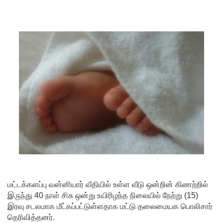
ரோத
மருந்துக்
களஞ்சிய
ம்
முற்றுகை!
ஓகஸ்ட்
மாதத்திற்
கான
லிட்ரோ
எரிவாயு
விலையில்
மட்டக்களப்பு வன்னியார் வீதியில் உள்ள வீடு ஒன்றின் கிணற்றில்
மாற்றமில்
இருந்து 40 நாள் சிசு ஒன்று உயிரிழந்த நிலையில் நேற்று (15)
இரவு சடலமாக மீட்கப்பட்டுள்ளதாக மட்டு தலைமையக பொலிசார்
லை!
தெரிவித்தனர்.