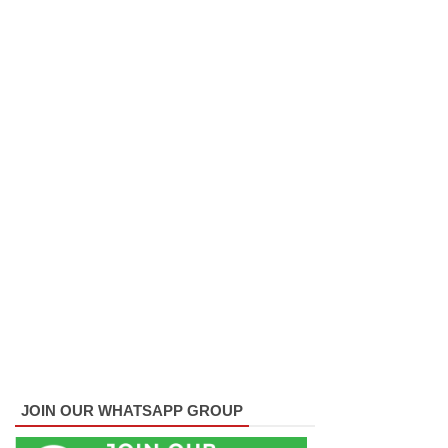
வழக்கு
விசார
ணை
ஆகஸ்ட்
24க்கு
ஒத்திவைப்
பு
பல்கலைக்
கழகப்
பதிவு
ஆரம்பம்
கஞ்சிபா
JOIN OUR WHATSAPP GROUP
னை