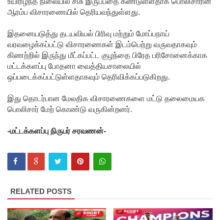
உயிரிழந்த நிலையில் சிசு இருப்பதை கண்டுள்ளதாக பொலிசாரின்
ஆரம்ப விசாரணையில் தெரியவந்துள்ளது.
த்
தேவையி
இதனையடுத்து தடயவியல் பிரிவு மற்றும் மோப்பநாய்
வரவழைக்கப்பட்டு விசாரணைகள் இடம்பெற்று வருவதாகவும்
ல் 10 வீதம்
கிணற்றில் இருந்து மீட்கப்பட்ட குழந்தை பிரேத பரிசோனைக்காக
மட்டுமே
மட்டக்களப்பு போதனா வைத்தியசாலையில்
ஒப்படைக்கப்பட்டுள்ளதாகவும் தெரிவிக்கப்படுகிறது.
உள்நாட்டு
இது தொடர்பான மேலதிக விசாரணைகளை மட்டு தலைமையக
உற்பத்தி -
பொலிசார் மேற் கொண்டு வருகின்றனர்.
வசந்த
-மட்டக்களப்பு நிருபர் சரவணன்-
சமரசிங்க!
நெடுந்தீவு
கடற்பரப்பி
ல் சிக்கிய
RELATED POSTS
11 இந்திய
மீனவர்க