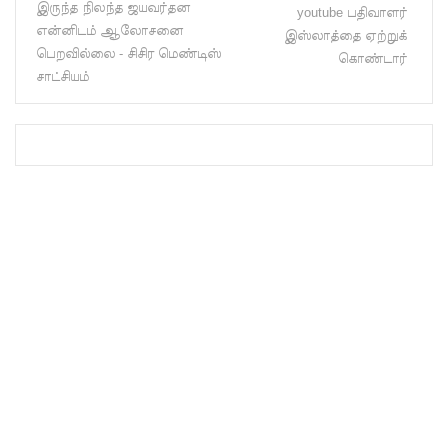
இருந்த நிலந்த ஜயவர்தன
youtube பதிவாளர்
பெற்றோ
என்னிடம் ஆலோசனை
இஸ்லாத்தை ஏற்றுக்
ல் குண்டு
பெறவில்லை - சிசிர மெண்டிஸ்
கொண்டார்
சாட்சியம்
வீச்சு!
நெடுந்தீவு
அருகே
இந்திய
மீன்பிடிக்
கப்பல்
கவிழ்வு
குருக்கள்ம
டம்
மனிதப்பு
தைகுழி