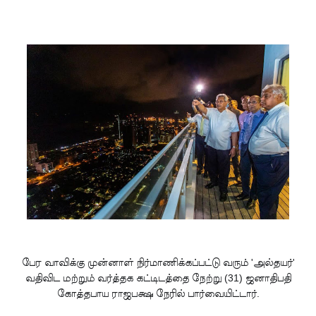
சிமாரா
அலியின்
சிறுவர்
கதை நூல்
ஆகஸ்ட்
15
வெளியீடு!
மகசின்
சிறைக்கு
ள்
போதைப்
பேர வாவிக்கு முன்னாள் நிர்மாணிக்கப்பட்டு வரும் 'அல்தயர்'
பொருள்
வதிவிட மற்றும் வர்த்தக கட்டிடத்தை நேற்று (31) ஜனாதிபதி
கோத்தபாய ராஜபக்ஷ நேரில் பார்வையிட்டார்.
வீச