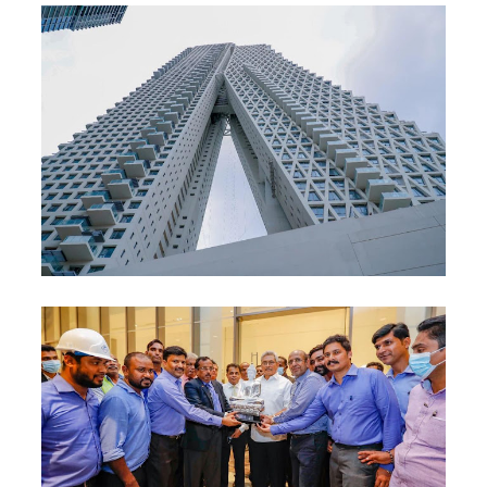
எரிபொரு
ள் விலை
உயர்வுக்கு
எதிராக
போராட்ட
ம்!
டெங்கு
மரணங்க
ளின்
எண்ணிக்
கை 64
ஆக
அதிகரிப்பு!