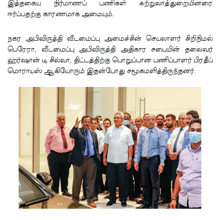
இத்தகைய நிர்மாணப் பணிகள் சுற்றுலாத்துறையினரை
ஈர்ப்பதற்கு காரணமாக அமையும்.
வைத்து
இணைய
நகர அபிவிருத்தி வீடமைப்பு அமைச்சின் செயலாளர் சிறிநிமல்
வழிப் பண
பெரேரா, வீடமைப்பு அபிவிருத்தி அதிகார சபையின் தலைவர்
ஹர்ஷான் டி சில்வா, திட்டத்திற்கு பொறுப்பான பணிப்பாளர் பிரதீப்
மோசடி -
மொராயஸ் ஆகியோரும் இதன்போது சமூகமளித்திருந்தனர்.
எச்சரிக்
கை!
குவைத் –
கொழும்பு
ஸ்ரீலங்கன்
விமான
சேவை
மீண்டும்
ஆரம்பம்!