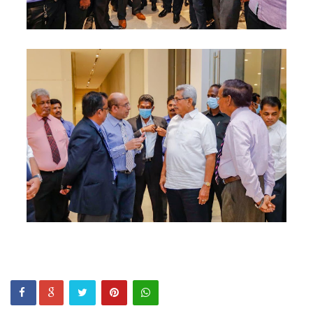
குவைத் -
கொழும்பு
ஸ்ரீலங்கன்
வானூர்தி
சேவைக
ள் இன்று
முதல்
மீண்டும்
ஆரம்பம்!
நாளை
இடம்பெற
வுள்ள
தரம் 5