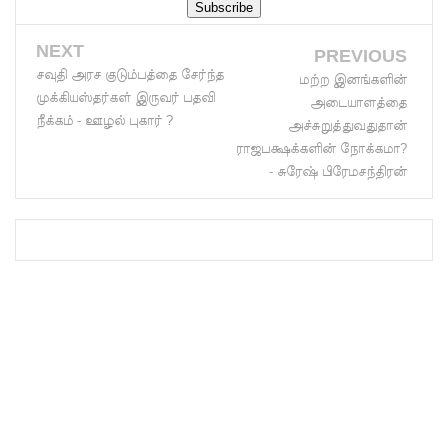
லை:
எரிபொரு
NEXT
PREVIOUS
ள்
சவுதி அரச குடும்பத்தை சேர்ந்த
மற்ற இனங்களின்
முக்கியஸ்தர்கள் இருவர் பதவி
அடையாளத்தை
கொடுப்ப
நீக்கம் - ஊழல் புகார் ?
அச்சுறுத்துவதுதான்
னவே
ராஜபக்ஷக்களின் நோக்கமா?
- சுரேஷ் பிரேமசந்திரன்
திருத்தப்ப
ட்டது!
22ஆவது
அரசியல
மைப்புத்
திருத்தத்தி
ற்கு
எதிராக