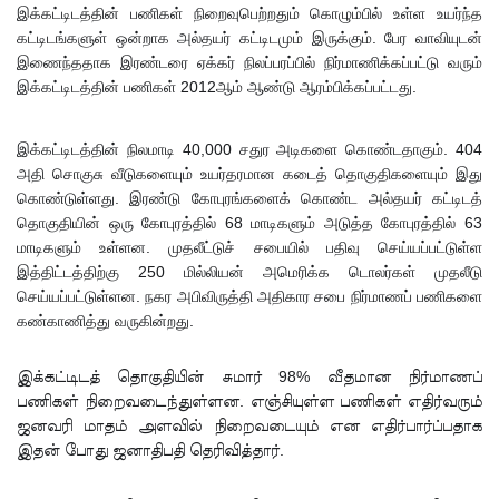
முயன்ற
இக்கட்டிடத்தின் பணிகள் நிறைவுபெற்றதும் கொழும்பில் உள்ள உயர்ந்த
கட்டிடங்களுள் ஒன்றாக அல்தயர் கட்டிடமும் இருக்கும். பேர வாவியுடன்
இருவர்
இணைந்ததாக இரண்டரை ஏக்கர் நிலப்பரப்பில் நிர்மாணிக்கப்பட்டு வரும்
கைது!
இக்கட்டிடத்தின் பணிகள் 2012ஆம் ஆண்டு ஆரம்பிக்கப்பட்டது.
நாடு
இக்கட்டிடத்தின் நிலமாடி 40,000 சதுர அடிகளை கொண்டதாகும். 404
தழுவிய
அதி சொகுசு வீடுகளையும் உயர்தரமான கடைத் தொகுதிகளையும் இது
சோதனை
கொண்டுள்ளது. இரண்டு கோபுரங்களைக் கொண்ட அல்தயர் கட்டிடத்
தொகுதியின் ஒரு கோபுரத்தில் 68 மாடிகளும் அடுத்த கோபுரத்தில் 63
களில்
மாடிகளும் உள்ளன. முதலீட்டுச் சபையில் பதிவு செய்யப்பட்டுள்ள
தரமற்ற
இத்திட்டத்திற்கு 250 மில்லியன் அமெரிக்க டொலர்கள் முதலீடு
செய்யப்பட்டுள்ளன. நகர அபிவிருத்தி அதிகார சபை நிர்மாணப் பணிகளை
தலைக்கவ
கண்காணித்து வருகின்றது.
சங்கள் 431
இக்கட்டிடத் தொகுதியின் சுமார் 98% வீதமான நிர்மாணப்
பறிமுதல்!
பணிகள் நிறைவடைந்துள்ளன. எஞ்சியுள்ள பணிகள் எதிர்வரும்
இலங்கை
ஜனவரி மாதம் அளவில் நிறைவடையும் என எதிர்பார்ப்பதாக
இதன் போது ஜனாதிபதி தெரிவித்தார்.
யர்களை
இலக்கு