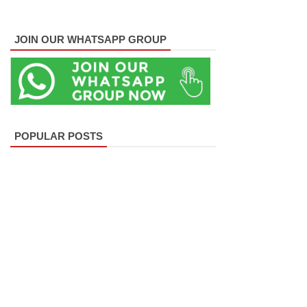
பல்லன்சே
JOIN OUR WHATSAPP GROUP
ன
சிறைச்சா
லைகளின்
நிலைமை
POPULAR POSTS
கட்டுப்பாட்
டுக்குள்!
வர்த்தமா
னியில்
வெளியா
னது
22வது
அரசியல