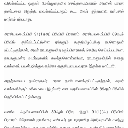
விதிக்கப்பட்ட ஒருவர் மேன்முறையீடு செய்தமையினால் அவரின் மரண
டைவதற்
தண்டனை நிறுத்தி வைக்கப்பட்டாலும் கூட, அவர் குற்றவாளி என்பதில்
கோ
மாற்றம் ஏற்படாது.
அல்லது
அரசியலமைப்பின் 91(1)(அ) பிரிவின் பிரகாரம், அரசியலமைப்பின் 89ஆம்
தண்ட
பிரிவில் குறிப்பிடப்பட்டுள்ள ஏதேனும் தகுதியிழப்புக்கு நபரொருவர்
னை
உட்பட்டிருந்தால், அவர் நாடாளுமன்ற உறுப்பினராகத் தெரிவு செய்யப்படவோ,
குறைக்கப்
நாடாளுமன்ற அமர்வுகளில் கலந்துகொள்ளவோ, நாடாளுமன்றில் தனது
படுவதற்
வாக்கைப் பயன்படுத்துவதற்கோ தகுதியுடையவராக இருக்க மாட்டார்.
கோ
அதற்கமைய நபரொருவர் மரண தண்டனைக்குட்பட்டிருந்தால், அவர்
வாய்ப்பு
வாக்களிக்கும் உரிமையை இழப்பார் என அரசியலமைப்பின் 89ஆம் பிரிவில்
குறைவு -
தெரிவிக்கப்பட்டுள்ளது.
இலங்கை
எனவே, அரசியலமைப்பின் 89ஆம் பிரிவு மற்றும் 91(1)(அ) பிரிவின்
த்
பிரகாரம் பிரேமலால் ஜயசேகர என்பவர் நாடாளுமன்ற அமர்வுகளில் கலந்து
தூதரகம்!
கொள்வதற்கோ, நாடாளுமன்றில் தனது வாக்கை பயன்படுத்துவதற்கோ