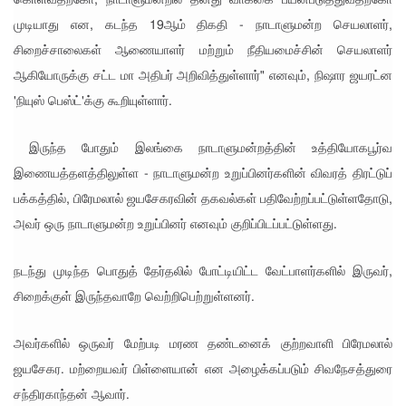
இந்திய
முடியாது என, கடந்த 19ஆம் திகதி - நாடாளுமன்ற செயலாளர்,
வெளியுற
சிறைச்சாலைகள் ஆணையாளர் மற்றும் நீதியமைச்சின் செயலாளர்
வுச்
ஆகியோருக்கு சட்ட மா அதிபர் அறிவித்துள்ளார்" எனவும், நிஷார ஜயரட்ன
'நியுஸ் பெஸ்ட்'க்கு கூறியுள்ளார்.
செயலாள
ருக்கும்,
இருந்த போதும் இலங்கை நாடாளுமன்றத்தின் உத்தியோகபூர்வ
ஜனாதிபதி
இணையத்தளத்திலுள்ள - நாடாளுமன்ற உறுப்பினர்களின் விவரத் திரட்டுப்
க்கும்
பக்கத்தில், பிரேமலால் ஜயசேகரவின் தகவல்கள் பதிவேற்றப்பட்டுள்ளதோடு,
அவர் ஒரு நாடாளுமன்ற உறுப்பினர் எனவும் குறிப்பிடப்பட்டுள்ளது.
இடையில்
சந்திப்பு!
நடந்து முடிந்த பொதுத் தேர்தலில் போட்டியிட்ட வேட்பாளர்களில் இருவர்,
தமிழ்
சிறைக்குள் இருந்தவாறே வெற்றிபெற்றுள்ளனர்.
பேசும்
அவர்களில் ஒருவர் மேற்படி மரண தண்டனைக் குற்றவாளி பிரேமலால்
மக்களின்
ஜயசேகர. மற்றையவர் பிள்ளையான் என அழைக்கப்படும் சிவநேசத்துரை
உரிமைக
சந்திரகாந்தன் ஆவார்.