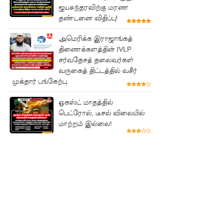
ஜயசுந்தரவிற்கு மரண
அருகே
தண்டனை விதிப்பு!
இந்திய
அமெரிக்க இராஜாங்கத்
மீன்பிடிக்
திணைக்களத்தின் IVLP
கப்பல்
சர்வதேசத் தலைவர்கள்
வருகைத் திட்டத்தில் வசீர்
கவிழ்வு
முக்தார் பங்கேற்பு.
குருக்கள்ம
ஓகஸ்ட் மாதத்தில்
டம்
பெட்ரோல், டீசல் விலையில்
மாற்றம் இல்லை!
மனிதப்பு
தைகுழி
வழக்கு
விசார
ணை
ஆகஸ்ட்