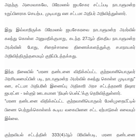
அதற்கு அமைவாகவே, பிரேமலால் ஜயசேகர சட்டப்படி நாடாளுமன்ற
தலைவ
உறுப்பினராக செயற்பட முடியாது என சட்டமா அதிபர் அறிவித்துள்ளார்.
ரைச்
சந்தித்தார்
இது இவ்வாறிருக்க பிரேமலால் ஜயசேகரவை நாடாளுமன்ற அமர்வில்
கலந்து கொள்ள அனுமதிக்குமாறு, கடந்த 27ஆம் திகதிய நாடாளுமன்ற
இந்திய
அமர்வின் போது, சிறைச்சாலை திணைக்களத்துக்கு சபாநாயகர்
வெளியுற
அறிவித்திருந்தமையும் குறிப்பிடத்தக்கது.
வுச்
செயலாள
இந்த நிலையில் "மரண தண்டனை விதிக்கப்பட்ட குற்றவாளியொருவர்
அரசியலமைப்பின் படி, நாடாளுமன்ற அமர்வில் கலந்து கொள்ள முடியாது"
ர் மிஸ்ரி!
என, சட்டமா அதிபரின் இணைப்பு அதிகாரி அரச சட்டத்தரணி நிஷார
அனோஜ
ஜயரட்ன - உள்ளுர் ஊடகமான 'நியுஸ் பெஸ்ட்'க்கு தெரிவித்துள்ளார்.
"மரண தண்டனை விதிக்கப்பட்ட குற்றவாளியொருவர் மேன்முறையீட்டில்
னுக்கான
பிணை பெற்றுக்கொள்ளக் கூடிய வகையிலான சட்ட ஏற்பாடுகள் எவையும்
மேல்மு
இல்லை.
றையீடு
குற்றவியல் சட்டத்தின் 333(4)ஆம் பிரிவின்படி, மரண தண்டனை
வெற்றிய