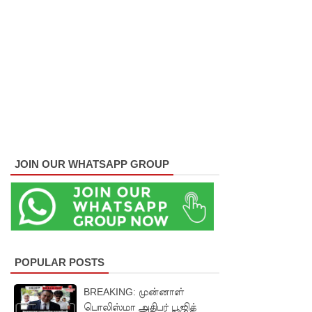
தடுப்பு
சட்டமூலத்
தில்
மீண்டும்
திருத்தம்!
சாகிப் அல்
ஹசனின்
JOIN OUR WHATSAPP GROUP
வீட்டின்
மீது
பெற்றோ
ல் குண்டு
POPULAR POSTS
வீச்சு!
BREAKING: முன்னாள்
நெடுந்தீவு
பொலிஸ்மா அதிபர் பூஜித்