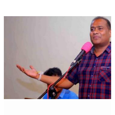
கோரிக்
கை!
ஐ.எம்.எப்.
அடிமைக
ளாக
மாறியதால்
வாழ்க்கை
ச் சுமை
அதிகரித்த
து - சஜித்
பிரேமதாச
!
சிறைகளு