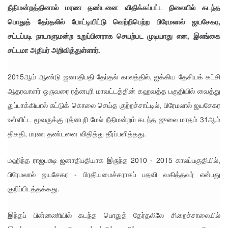
ம்
நீதிமன்றத்தினால் மரண தண்டனை விதிக்கப்பட்ட நிலையில் கடந்த
குற்றவாளி
பொதுத் தேர்தலில் போட்டியிட்டு வெற்றிபெற்ற பிரேமலால் ஜயசேகர,
களும்
சட்டப்படி நாடாளுமன்ற உறுப்பினராக செயற்பட முடியாது என, இலங்கை
சட்டமா அதிபர் அறிவித்துள்ளார்.
அற்ற
முன்மாதிரி
2015ஆம் ஆண்டு ஜனாதிபதி தேர்தல் காலத்தில், ஐக்கிய தேசியக் கட்சி
நாட்டை
ஆதரவாளர் ஒருவரை ரத்னபுரி மாவட்டத்தின் கஹவத்த பகுதியில் வைத்து
உருவாக்கு
துப்பாக்கியால் சுட்டுக் கொலை செய்த குற்றச்சாட்டில், பிரேமலால் ஜயசேகர
உள்ளிட்ட மூவருக்கு ரத்னபுரி மேல் நீதிமன்றம் கடந்த ஜுலை மாதம் 31ஆம்
வதே
திகதி, மரண தண்டனை விதித்து தீர்ப்பளித்தது.
அரசாங்க
த்தின்
மஹிந்த ராஜபக்ஷ ஜனாதிபதியாக இருந்த 2010 - 2015 காலப்பகுதியில்,
இலக்கு
பிரேமலால் ஜயசேகர - பிரதியமைச்சராகப் பதவி வகித்தவர் என்பது
குறிப்பிடத்தக்கது.
சீரற்ற
வானிலை
இந்தப் பின்னணியில் கடந்த பொதுத் தேர்தலிலே சிறைச்சாலையில்
யால் 16