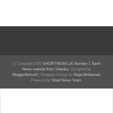
© Copyright 2020
SHORTNEWS.LK Number 1 Tamil
News website from Srilanka
. Designed by
Bloggertheme9
| Template Design by
Rajai Mohamed
.
Powered by
Short News Team
.