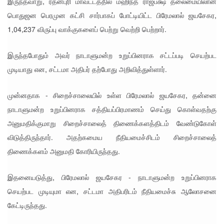
இருந்தவாறு, ரத்னபுரி மாவட்டத்தில் மஹிந்த ராஜபக்ஷ தலைமையிலான
ஆயிரத்தி
பொதுஜன பெரமுன கட்சி சார்பாகப் போட்டியிட்ட பிரேமலால் ஜயசேகர,
1,04,237 விருப்பு வாக்குகளைப் பெற்று வெற்றி பெற்றார்.
ற்கும்
அதிகமா
இருந்தபோதும் அவர் நாடாளுமன்ற உறுப்பினராக சட்டப்படி செயற்பட
னோருக்கு
முடியாது என, சட்டமா அதிபர் தற்போது அறிவித்துள்ளார்.
பாதிப்பு
முன்னதாக - சிறைச்சாலையில் உள்ள பிரேமலால் ஜயசேகர, தன்னை
மத்திய
நாடாளுமன்ற உறுப்பினராக சத்தியப்பிரமாணம் செய்து கொள்வதற்கு
மாகாணத்
அனுமதிக்குமாறு சிறைச்சாலைத் திணைக்களத்திடம் வேண்டுகோள்
தின் புதிய
விடுத்திருந்தார். அதற்கமைய நீதியமைச்சிடம் சிறைச்சாலைத்
ஆளுநர்
திணைக்களம் அனுமதி கோரியிருந்தது.
பதவியேற்
இதனையடுத்து, பிரேமலால் ஜயசேகர - நாடாளுமன்ற உறுப்பினராக
பு!
செயற்பட முடியுமா என, சட்டமா அதிபரிடம் நீதியமைச்சு ஆலோசனை
எதிர்க்கட்
கேட்டிருந்தது.
சித்