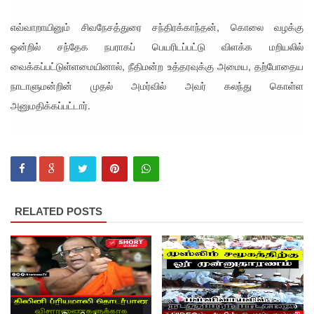
ள்
எவ்வாறாயினும் சிவநேசத்துரை சந்திரக்காந்தன், கொலை வழக்கு
தொடர்பில்
ஒன்றில் சந்தேக நபராகப் பெயரிடப்பட்டு விளக்க மறியலில்
இந்திய
வைக்கப்பட்டுள்ளமையினால், நீதிமன்ற உத்தரவுக்கு அமைய, தற்போதைய
உயர்ஸ்தா
நாடாளுமன்றின் முதல் அமர்வில் அவர் கலந்து கொள்ள
னிகரிடம்
அனுமதிக்கப்பட்டார்.
எடுத்து
ரைக்கப்ப
ட்டது!
சீரற்ற
RELATED POSTS
வானிலை:
புலமைப்ப
ரிசில்
மற்றும்