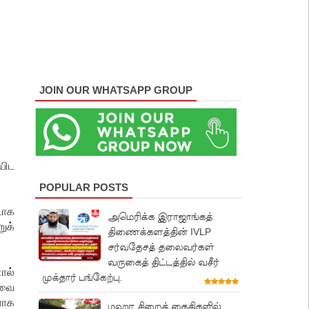
JOIN OUR WHATSAPP GROUP
யிட
POPULAR POSTS
டாக
அமெரிக்க இராஜாங்கத்
ுக்
திணைக்களத்தின் IVLP
சர்வதேசத் தலைவர்கள்
வருகைத் திட்டத்தில் வசீர்
ால்
முக்தார் பங்கேற்பு.
ேவை
ராக
மஹர சிறைக் கைதிகளில்