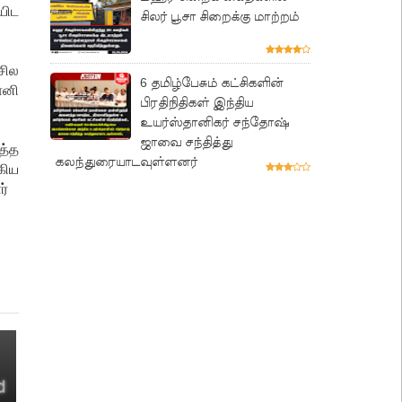
யிட
சிலர் பூசா சிறைக்கு மாற்றம்
சில
6 தமிழ்பேசும் கட்சிகளின்
ானி
பிரதிநிதிகள் இந்திய
உயர்ஸ்தானிகர் சந்தோஷ்
ஜாவை சந்தித்து
த்த
கலந்துரையாடவுள்ளனர்
கிய
ர்