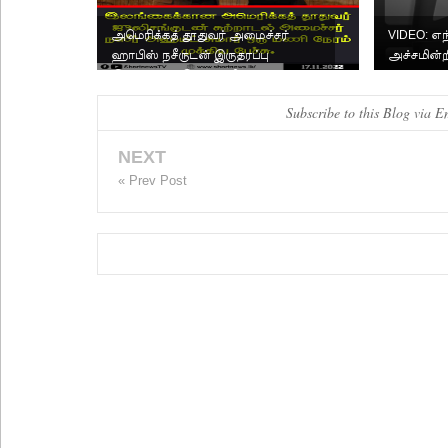
அமெரிக்கத் தூதுவர் அமைச்சர்
VIDEO: எந
ஹாபிஸ் நசீருடன் இருதரப்பு
அச்சமின்ற
இணக்கப்பாடுகள் குறித்து ப...
க்களுக்கு 
Subscribe to this Blog via E
NEXT
« Prev Post