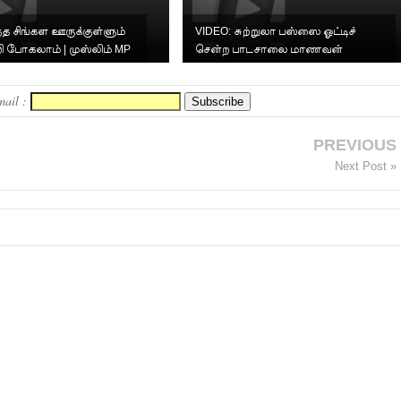
்த சிங்கள ஊருக்குள்ளும்
VIDEO: சுற்றுலா பஸ்ஸை ஓட்டிச்
ி போகலாம் | முஸ்லிம் MP
சென்ற பாடசாலை மாணவன்
அக்க...
mail :
PREVIOUS
Next Post »