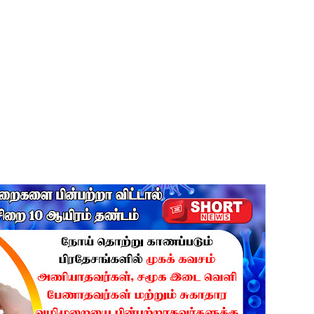
ிதம்!
ழிப்பு வேலைத்திட்டம் - அமைச்சர் நளிந்த ஜயதிஸ்ஸ!
!
ுறையீட்டு விசாரணை செப்டம்பர் 23 வரை ஒத்திவைப்பு!
டர்களையும் உள்வாங்கவும் - உதுமா லெப்பை MP!
கை!
ளது!