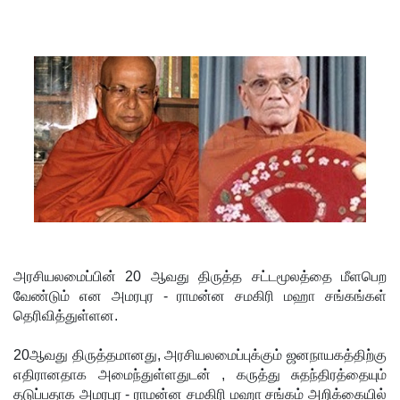
மா அதிபர்
பற்றிய
கருத்து -
சாகர
காரியவச
ம் இன்று
மத்திய
குற்றப்
புலனாய்வு
அரசியலமைப்பின் 20 ஆவது திருத்த சட்டமூலத்தை மீளபெற
ப்
வேண்டும் என அமரபுர - ராமன்ன சமகிரி மஹா சங்கங்கள்
பணியகத்
தெரிவித்துள்ளன.
தில்
20ஆவது திருத்தமானது, அரசியலமைப்புக்கும் ஜனநாயகத்திற்கு
முன்னி
எதிரானதாக அமைந்துள்ளதுடன் , கருத்து சுதந்திரத்தையும்
தடுப்பதாக அமரபுர - ராமன்ன சமகிரி மஹா சங்கம் அறிக்கையில்