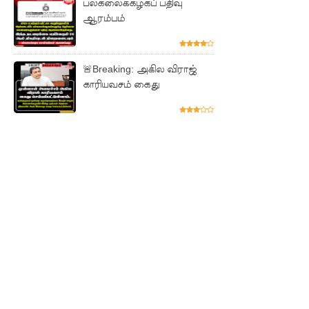
பல்கலைக்கழகப் பதிவு
மோதல்
ஆரம்பம்
தொடர்கி
ன்றது! -
🚨Breaking: அகில விராஜ்
சஜித்
காரியவசம் கைது
பிரேமதாச
குற்றச்சாட்
டு
சிறை
மோதல்க
ளுக்கும்
ராஜபக்ஷர்
களுக்கும்
தொடர்பா?