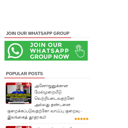
சர்வாதிகா
ர
ஆட்சிக்கா
JOIN OUR WHATSAPP GROUP
ன
முதற்படி!
நம்பிக்கை
யில்லாப்
POPULAR POSTS
பிரேர
ணையைத்
அனோஜனுக்கான
மேல்முறையீடு
தோற்கடித்
வெற்றியடைவதற்கோ
தாலும்
அல்லது தண்டனை
குறைக்கப்படுவதற்கோ வாய்ப்பு குறைவு -
சிறைச்சா
இலங்கைத் தூதரகம்!
லை