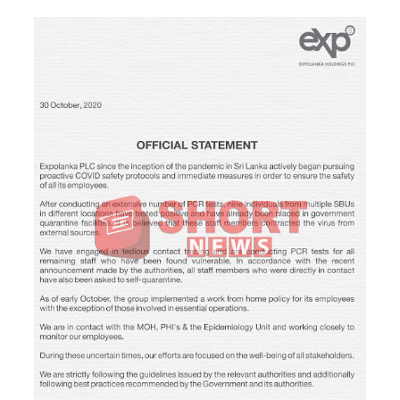
தண்ட
னையை
ஏற்றுக்
கொள்ள
முடியாது -
மேல்கம்
கார்டினல்
ரஞ்சித்!
இஷாரா
செவ்வந்தி
க்கு
மீண்டும்
விளக்கம