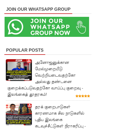
டலவியல்
JOIN OUR WHATSAPP GROUP
திணைக்க
ளம்
எச்சரிக்
கை
POPULAR POSTS
துறைமுக
அனோஜனுக்கான
நகரில்
மேல்முறையீடு
குடியேறு
வெற்றியடைவதற்கோ
அல்லது தண்டனை
வோர்
குறைக்கப்படுவதற்கோ வாய்ப்பு குறைவு -
உள்ளூரா
இலங்கைத் தூதரகம்!
ட்சி
தரக் குறைபாடுகள்
மன்றத்
காரணமாக சில நாடுகளில்
புதிய இலங்கை
தேர்தலில்
கடவுச்சீட்டுகள் நிராகரிப்பு -