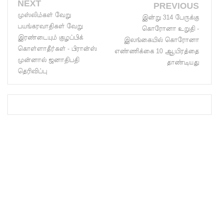
NEXT
PREVIOUS
அதிகரிப்பு!
முஸ்லிம்கள் வேறு
இன்று 314 பேருக்கு
பயங்கரவாதிகள் வேறு
கேகாலை
கொரோனா உறுதி -
இரண்டையும் குழப்பிக்
இலங்கையில் கொரோனா
யில்
கொள்ளாதீர்கள் - பிரான்ஸ்
எண்ணிக்கை 10 ஆயிரத்தை
முன்னால் ஜனாதிபதி
தாமதமா
தாண்டியது
தெரிவிப்பு
ன தரம் 5
புலமைப்ப
ரிசில்
வினாத்தா
ள் - நீதி
கோருகிற
து
இலங்கை
ஆசிரியர்