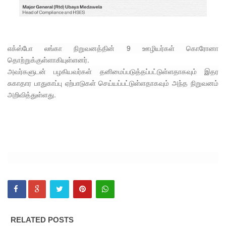
றியல்!
நீதிபதிகளி
ன் ஓய்வு
எக்ஸ்போ லங்கா நிறுவனத்தின் 9 ஊழியர்கள் கொரோனா
வயது
தொற்றுக்குள்ளாகியுள்ளனர்.
விவகாரம்
அவர்களுடன் பழகியவர்கள் தனிமைப்படுத்தப்பட்டுள்ளதாகவும் இதர
சுகாதார பாதுகாப்பு ஏற்பாடுகள் செய்யப்பட்டுள்ளதாகவும் அந்த நிறுவனம்
- பிரதி
அறிவித்துள்ளது.
சபாநாயகர்
தகவல்!
சலே மனு
மீதான
விசார
ணை
ஆகஸ்ட்
RELATED POSTS
25 க்கு