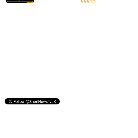
எதிராக
போராட்ட
ம்!
டெங்கு
மரணங்க
ளின்
எண்ணிக்
கை 64
ஆக
அதிகரிப்பு!
குவைத் -
கொழும்பு
ஸ்ரீலங்கன்
வானூர்தி