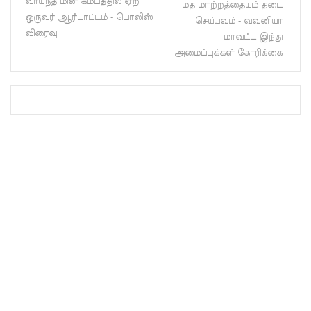
வாய்ந்த மின் கம்பத்தில் ஏறி
மத மாற்றத்தையும் தடை
ஆகஸ்ட்
ஒருவர் ஆர்பாட்டம் - பொலிஸ்
செய்யவும் - வவுனியா
விரைவு
15
மாவட்ட இந்து
அமைப்புக்கள் கோரிக்கை
வெளியீடு!
மகசின்
சிறைக்கு
ள்
போதைப்
பொருள்
வீச
முயன்ற
இருவர்
கைது!
நாடு