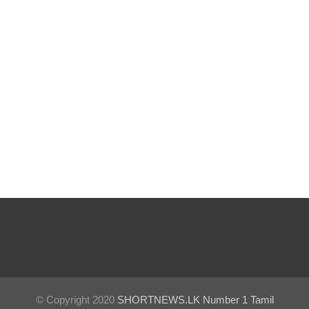
முக்கிய
அறிவிப்பு!
நாடாளும
ன்ற
உறுப்பின
ர்களின்
சம்பளம்
உயர்த்தப்
படவில்
லை:
எரிபொரு
ள்
கொடுப்ப
© Copyright 2020
SHORTNEWS.LK Number 1 Tamil