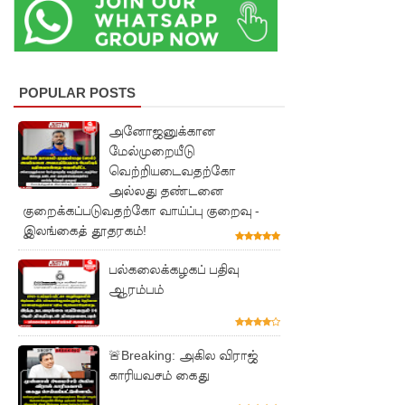
மோசடி -
எச்சரிக்
கை!
POPULAR POSTS
குவைத் –
கொழும்பு
அனோஜனுக்கான
மேல்முறையீடு
ஸ்ரீலங்கன்
வெற்றியடைவதற்கோ
அல்லது தண்டனை
விமான
குறைக்கப்படுவதற்கோ வாய்ப்பு குறைவு -
சேவை
இலங்கைத் தூதரகம்!
மீண்டும்
பல்கலைக்கழகப் பதிவு
ஆரம்பம்!
ஆரம்பம்
எரிபொரு
ள் விலை
🚨Breaking: அகில விராஜ்
உயர்வுக்கு
காரியவசம் கைது