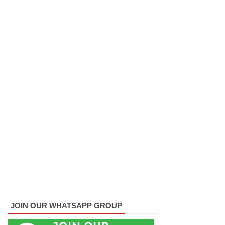
தழுவிய
சோதனை
களில்
தரமற்ற
தலைக்கவ
சங்கள் 431
பறிமுதல்!
இலங்கை
யர்களை
இலக்கு
வைத்து
இணைய
JOIN OUR WHATSAPP GROUP
வழிப் பண