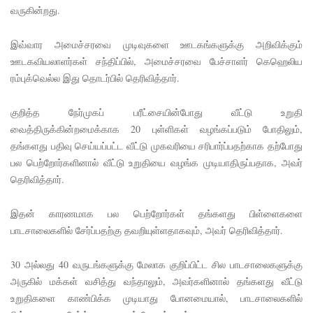
கள்
வருகின்றது.
காரணமா
இவ்வார அமைச்சரவை முடிவுகளை ஊடகங்களுக்கு அறிவிக்கும்
க சில
ஊடகவியலாளர்கள் சந்திப்பில், அமைச்சரவை பேச்சாளர் கெஹெலிய
நாடுகளில்
ரம்புக்வெல்ல இது தொடர்பில் தெரிவித்தார்.
புதிய
குறித்த நேர்முகப் பரீட்சையின்போது வீட்டு உறுதி
இலங்கை
வைத்திருக்கின்றமைக்காக 20 புள்ளிகள் வழங்கப்படும் போதிலும்,
கடவுச்சீட்
தங்களது பதிவு செய்யப்பட்ட வீட்டு முகவரியை சரிபார்ப்பதற்காக தற்போது
பல பெற்றோர்களினால் வீட்டு உறுதியை வழங்க முடியாதிருப்பதாக, அவர்
டுகள்
தெரிவித்தார்.
நிராகரிப்பு
இதன் காரணமாக பல பெற்றோர்கள் தங்களது பிள்ளைகளை
- முஜீப்
பாடசாலைகளில் சேர்ப்பதற்கு தவறியுள்ளதாகவும், அவர் தெரிவித்தார்.
எம்.பி.
தெற்கு
30 அல்லது 40 வருடங்களுக்கு மேலாக குறிப்பிட்ட சில பாடசாலைகளுக்கு
அருகில் மக்கள் வசித்து வந்தாலும், அவர்களினால் தங்களது வீட்டு
அதிவேக
உறுதிகளை காண்பிக்க முடியாது போனமையால், பாடசாலைகளில்
நெடுஞ்சா