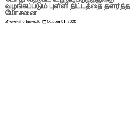
பிரேர
வழங்கப்படும் புள்ளி திட்டத்தை தளர்த்த
யோசனை
ணையைத்
www.shortnews.lk
October 01, 2020
தோற்கடித்
தாலும்
சிறைச்சா
லை
மோதல்
தொடர்கி
ன்றது! -
சஜித்
பிரேமதாச
குற்றச்சாட்
டு