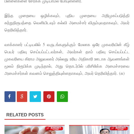
பிள்ளைகளை சேர்க்க முடியாமல் போயுள்ளனர்.
லையின்
இந்த முறையை ஒழிக்கவும், புதிய முறையை அறிமுகப்படுத்தி
கெலனிக
சுற்றுநிரூபத்தை வெளியிடவும் கல்வி அமைச்சர் விரும்புவதாகவும், அவர்
தெரிவித்தார்.
ம
பகுதியில்
வாக்காளர் பட்டியலில் 5 வருடங்களுக்கும் மேலாக ஒரே முகவரியின் கீழ்
கடும்
பெயர் பதிவு செய்யப்பட்டவர்கள், அவர்கள் தாம் பதிவு செய்யப்பட்ட
முகவரியை கிராம அலுவலகர் அல்லது உரிய அதிகாரி ஊடாக ஆவணங்கள்
போக்குவ
மூலம் நிரூபிக்க முடிந்தால், அது தொடர்பில் பரிசீலிக்க அமைச்சரவை
ரத்து!
அமைச்சர்கள் கவனம் செலுத்தியுள்ளதாகவும், அவர் தெரிவித்தார். (சு)
இந்தியா-
இலங்கை
எரிசக்தித்
துறை
RELATED POSTS
ஒத்துழைப்
பு குறித்து