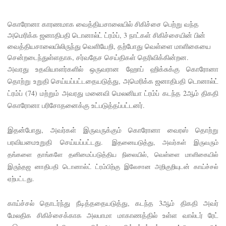
5
தொலை
கொரோனா காரணமாக வைத்தியசாலையில் சிகிச்சை பெற்று வந்த
அமெரிக்க ஜனாதிபதி டொனால்ட் ட்ரம்ப், 3 நாட்கள் சிகிச்சையின் பின்
பேசி
வைத்தியசாலையிலிருந்து வெளியேறி, தற்போது வெள்ளை மாளிகையை
இலக்கங்க
சென்றடைந்துள்ளதாக, சர்வதேச செய்திகள் தெரிவிக்கின்றன.
அவரது உதவியாளர்களில் ஒருவரான ஹோப் ஹிக்சுக்கு கொரோனா
ள்!
தொற்று உறுதி செய்யப்பட்டதையடுத்து, அமெரிக்க ஜனாதிபதி டொனால்ட்
தாயகம்
ட்ரம்ப் (74) மற்றும் அவரது மனைவி மெலனியா ட்ரம்ப் கடந்த 2ஆம் திகதி
திரும்புவத
கொரோனா பரிசோதனைக்கு உட்படுத்தப்பட்டனர்.
ற்கு ஷேக்
இதன்போது, அவர்கள் இருவருக்கும் கொரோனா வைரஸ் தொற்று
ஹசீனா
பரவியமைஉறுதி செய்யப்பட்டது.
இதனையடுத்து, அவர்கள் இருவரும்
தங்களை தாங்களே தனிமைப்படுத்திய நிலையில், வெள்ளை மாளிகையில்
தயார்! -
இருந்தஜ னாதிபதி டொனால்ட் ட்ரம்பிற்கு இலேசான அறிகுறியுடன் காய்ச்சல்
பங்களா
ஏற்பட்டது.
தேஷில்
காய்ச்சல் தொடர்ந்து நீடித்ததையடுத்து, கடந்த 3ஆம் திகதி அவர்
மீண்டும்
மேலதிக சிகிச்சைக்காக அலபாமா மாகாணத்தில் உள்ள வால்டர் ரேட்
பதற்றம்!