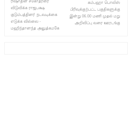
ரிஷாதின் சகோதரரை
கம்பஹா பொலிஸ்
களுத்து
விடுவிக்க ராஜபக்ஷ
பிரிவுக்குற்பட்ட பகுதிகளுக்கு
குடும்பத்தினர் நடவடிக்கை
றை
இன்று 06.00 மணி முதல் மறு
எடுக்க வில்லை -
அறிவிப்பு வரை ஊரடங்கு
முஸ்லிம்
மஹிந்தானந்த அலுத்கமகே
மத்திய
கல்லூரியி
ல்
நிர்மாணிக்
கப்பட்ட
நவீன
விஞ்ஞான
ஆய்வகக்
கட்டிடம்
திறப்பு!