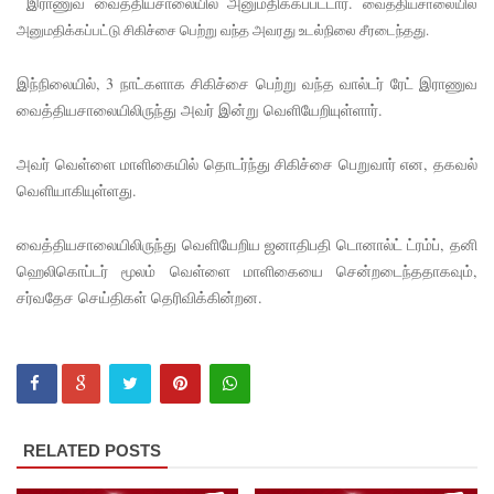
இராணுவ வைத்தியசாலையில் அனுமதிக்கப்பட்டார்.
வைத்தியசாலையில்
அனுமதிக்கப்பட்டு சிகிச்சை பெற்று வந்த அவரது உடல்நிலை சீரடைந்தது.
லாஃப்ஸ்
எரிவாயு
இந்நிலையில், 3 நாட்களாக சிகிச்சை பெற்று வந்த வால்டர் ரேட் இராணுவ
வைத்தியசாலையிலிருந்து அவர் இன்று வெளியேறியுள்ளார்.
விலையிலு
ம்
அவர் வெள்ளை மாளிகையில் தொடர்ந்து சிகிச்சை பெறுவார் என, தகவல்
மாற்றமில்
வெளியாகியுள்ளது.
லை!
வைத்தியசாலையிலிருந்து வெளியேறிய ஜனாதிபதி டொனால்ட் ட்ரம்ப், தனி
பாகுபாடற்
ஹெலிகொப்டர் மூலம் வெள்ளை மாளிகையை சென்றடைந்ததாகவும்,
சர்வதேச செய்திகள் தெரிவிக்கின்றன.
ற
சேவையே
தரமான
அறிவியலி
ன்
RELATED POSTS
அடித்தள