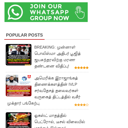
உயிரிழந்த
வர்களின்
எண்ணிக்
கை
POPULAR POSTS
அதிகரிப்பு!
BREAKING: முன்னாள்
வெள்ளவ
பொலிஸ்மா அதிபர் பூஜித்
ஜயசுந்தரவிற்கு மரண
த்தை
தண்டனை விதிப்பு!
மற்றும்
அமெரிக்க இராஜாங்கத்
பாமன்க
திணைக்களத்தின் IVLP
டையில் 07
சர்வதேசத் தலைவர்கள்
வருகைத் திட்டத்தில் வசீர்
மணித்தி
முக்தார் பங்கேற்பு.
யால நீர்
ஓகஸ்ட் மாதத்தில்
வெட்டு!
பெட்ரோல், டீசல் விலையில்