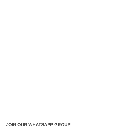
சாகரவின்
சர்ச்சை
கருத்து
தொடர்பில்
நீதிமன்றி
ல்
விடயங்க
ளை
சமர்ப்பித்த
பொலிஸா
ர்!
டெங்குவா
ல்
JOIN OUR WHATSAPP GROUP