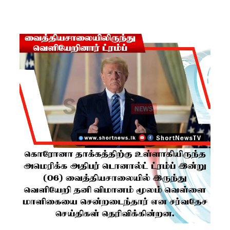
ரோத
சூதாட்ட
இணையத
ளங்களை
முடக்குமா
று
உத்தரவு!
பரீட்சைக்
காலத்தில்
இடர்கள்
ஏற்பட்டா
ல்
அறிவிக்க