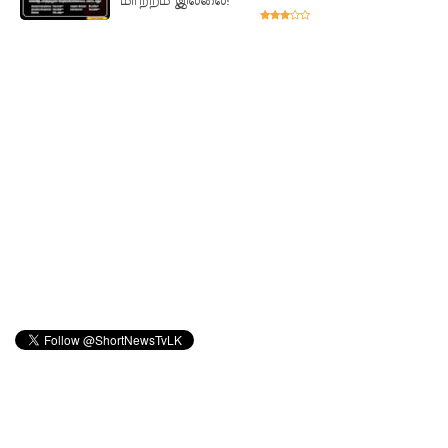
மாற்றம் இல்லை!
SLS
தரமற்ற
தலைக்கவ
சங்கள்
விற்றவர்க
ளுக்கு
அபராதம்!
கொழும்பி
ல்
சட்டவி
ரோத
மருந்துக்
களஞ்சிய
ம்