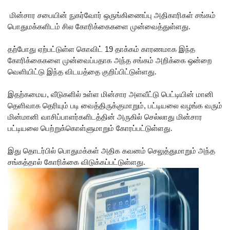
மீனவர்க
மின்சார சபையின் நுகர்வோர் ஒருங்கிணைப்பு அதிகாரிகள் சங்கம்
ள்
பொதுமக்களிடம் சில கோரிக்கைகளை முன்வைத்துள்ளது.
விடுதலை
19
தற்போது ஏற்பட்டுள்ள கொவிட்
தாக்கம் காரணமாக இந்த
கோரி
கோரிக்கைகளை முன்வைப்பதாக அந்த சங்கம் அறிக்கை ஒன்றை
வெளியிட்டு இந்த விடயத்தை குறிப்பிட்டுள்ளது.
ஜெய்சங்க
ருக்கு
,
இதற்கமைய
வீடுகளில் உள்ள மின்சார அளவீட்டு பெட்டியின் மானி
,
தெளிவாக தெரியும் படி வைத்திருக்குமாறும்
பட்டியலை வழங்க வரும்
விஜய்
மின்மானி வாசிப்பாளர்களிடத்தின் அருகில் செல்லாது மின்சார
கடிதம்!
பட்டியலை பெற்றுக்கொள்ளுமாறும் கோரப்பட்டுள்ளது.
இரு
இது தொடர்பில் பொதுமக்கள் அதிக கவனம் செலுத்துமாறும் அந்த
ஆண்டுக
சங்கத்தால் கோரிக்கை விடுக்கப்பட்டுள்ளது.
ள் இலக்கு
நிர்ணயிக்
கப்பட்ட