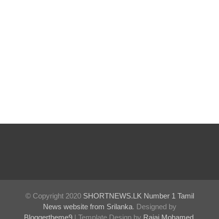
மாகும் -
பிரதமர்!
நீர்கொழு
ம்பு சிறை
வன்முறை
தொடர்பா
ன
அறிக்கை
ஜனாதிபதி
யிடம்!
கட்டார்
© Copyright 2020
SHORTNEWS.LK Number 1 Tamil
சாரிட்டியி
News website from Srilanka
. Designed by
னால்
Bloggertheme9
| Template Design by
Rajai Mohamed
.