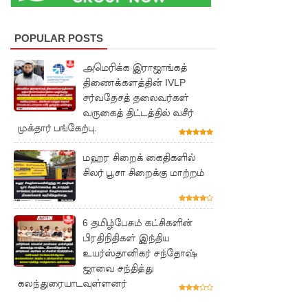
ரோத
சூதாட்ட
POPULAR POSTS
இணையத
அமெரிக்க இராஜாங்கத்
ளங்களை
திணைக்களத்தின் IVLP
சர்வதேசத் தலைவர்கள்
முடக்குமா
வருகைத் திட்டத்தில் வசீர்
று
முக்தார் பங்கேற்பு.
உத்தரவு!
மஹர சிறைக் கைதிகளில்
சிலர் பூசா சிறைக்கு மாற்றம்
பரீட்சைக்
காலத்தில்
இடர்கள்
6 தமிழ்பேசும் கட்சிகளின்
பிரதிநிதிகள் இந்திய
ஏற்பட்டா
உயர்ஸ்தானிகர் சந்தோஷ்
ல்
ஜாவை சந்தித்து
கலந்துரையாடவுள்ளனர்
அறிவிக்க