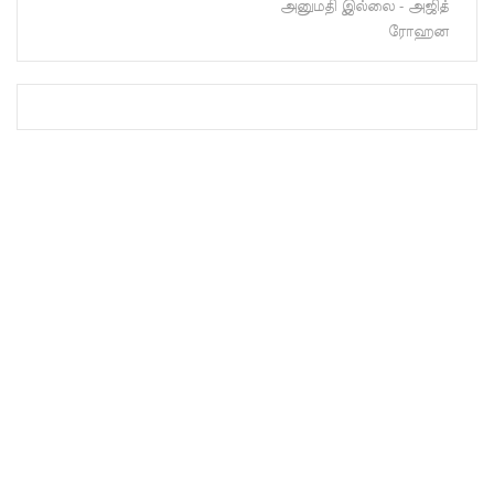
அனுமதி இல்லை - அஜித்
பு!
ரோஹன
சுகாதார
உதவியா
ளர்
நியமனங்க
ளில்
சுகாதார
தொண்டர்
களையும்
உள்வாங்க
வும் -
உதுமா
லெப்பை