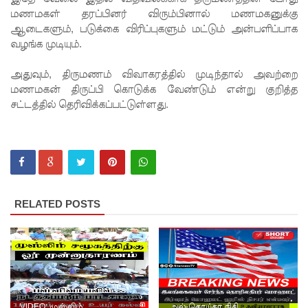
மணமகள் தரப்பினர் விரும்பினால் மணமகனுக்கு
நீதிமன்றம்
ஆடைகளும், படுக்கை விரிப்புகளும் மட்டும் அன்பளிப்பாக
வழங்க முடியும்.
உத்தரவு!
நேற்றைய
அதுவும், திருமணம் விவாகரத்தில் முடிந்தால் அவற்றை
மணமகன் திருப்பி கொடுக்க வேண்டும் என்று குறித்த
மெகசின்
சட்டத்தில் தெரிவிக்கப்பட்டுள்ளது.
சிறை
மோதலில்
கைதி
ஒருவர்
RELATED POSTS
பலி!
நாட்டில்
தொடரும்
சிறைக்கல
வரங்கள் -
VIDEO: முஸ்லிம்
அல்-கொய்தா நிதி