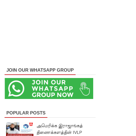
ஏறி
போராட்ட
ம்
குருவிட்ட
சிறையின்
பதற்றம்
கட்டுப்பாட்
JOIN OUR WHATSAPP GROUP
டுக்குள்
வந்தது!
புதிய
மெகசின்
POPULAR POSTS
சிறைச்சா
அமெரிக்க இராஜாங்கத்
லையில்
திணைக்களத்தின் IVLP