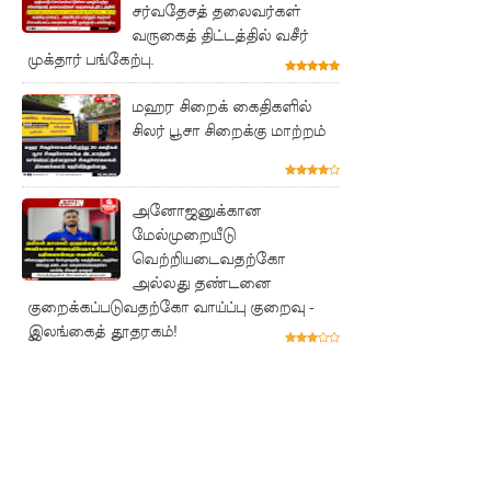
நேற்று
சர்வதேசத் தலைவர்கள்
வருகைத் திட்டத்தில் வசீர்
அமைதியி
முக்தார் பங்கேற்பு.
ன்மை - 11
மஹர சிறைக் கைதிகளில்
பேர்
சிலர் பூசா சிறைக்கு மாற்றம்
காயம்!
குருவிட்ட
அனோஜனுக்கான
சிறை
மேல்முறையீடு
வெற்றியடைவதற்கோ
மோதலில்
அல்லது தண்டனை
இருவர்
குறைக்கப்படுவதற்கோ வாய்ப்பு குறைவு -
இலங்கைத் தூதரகம்!
பலி!
குருவிட்ட
சிறைச்சா
லையில்