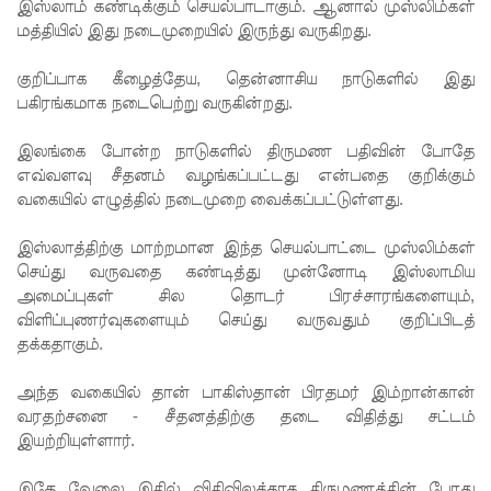
குகன்
இஸ்லாம் கண்டிக்கும் செயல்பாடாகும். ஆனால் முஸ்லிம்கள்
மத்தியில் இது நடைமுறையில் இருந்து வருகிறது.
காணாமற்
போன
குறிப்பாக கீழைத்தேய, தென்னாசிய நாடுகளில் இது
பகிரங்கமாக நடைபெற்று வருகின்றது.
வழக்கு
இலங்கை போன்ற நாடுகளில் திருமண பதிவின் போதே
கோட்டாப
எவ்வளவு சீதனம் வழங்கப்பட்டது என்பதை குறிக்கும்
ய
வகையில் எழுத்தில் நடைமுறை வைக்கப்பட்டுள்ளது.
ராஜபக்ச
இஸ்லாத்திற்கு மாற்றமான இந்த செயல்பாட்டை முஸ்லிம்கள்
செப்டம்பர்
செய்து வருவதை கண்டித்து முன்னோடி இஸ்லாமிய
அமைப்புகள் சில தொடர் பிரச்சாரங்களையும்,
29ஆம்
விளிப்புணர்வுகளையும் செய்து வருவதும் குறிப்பிடத்
தேதி
தக்கதாகும்.
காணொ
அந்த வகையில் தான் பாகிஸ்தான் பிரதமர் இம்றான்கான்
ளி மூலம்
வரதற்சனை - சீதனத்திற்கு தடை விதித்து சட்டம்
இயற்றியுள்ளார்.
சாட்சியம
ளிக்க
இதே வேலை இதில் விதிவிலக்காக திருமணத்தின் போது