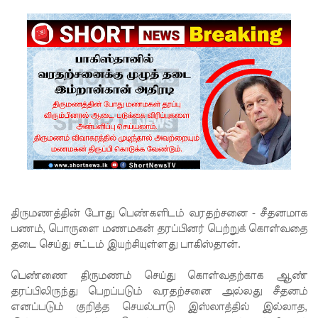
களுக்கு
மண்சரிவு
அபாய
எச்சரிக்
கை!
மட்டக்கள
ப்பு
சிறைச்சா
லையை
திருமணத்தின் போது பெண்களிடம் வரதற்சனை - சீதனமாக
சுற்றி
பணம், பொருளை மணமகன் தரப்பினர் பெற்றுக் கொள்வதை
தடை செய்து சட்டம் இயற்சியுள்ளது பாகிஸ்தான்.
பலத்த
பாதுகாப்பு!
பெண்ணை திருமணம் செய்து கொள்வதற்காக ஆண்
தரப்பிலிருந்து பெறப்படும் வரதற்சனை அல்லது சீதனம்
லலித் -
எனப்படும் குறித்த செயல்பாடு இஸ்லாத்தில் இல்லாத,