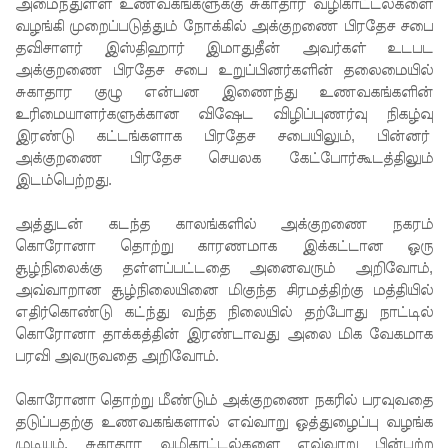
அமைந்துள்ள உணவகங்களுக்கு சுகாதார வழிகாட்டல்களை
மக்கள்
வழங்கி முறைப்படுத்தும் நோக்கில் அக்குறணை பிரதேச சபை
சக்தி
தவிசாளர் இஸ்திஹார் இமாதுதீன் அவர்கள் உடபட
அக்குறணை பிரதேச சபை உறுப்பினர்களின் தலைமையில்
ஆலோச
சுகாதார குழு என்பன இணைந்து உணவகங்களின்
னை
உரிமையாளர்களுக்கான விஷேட விழிப்புணர்வு நிகழ்வு
இரண்டு கட்டங்களாக பிரதேச சபையிலும், பின்னர்
உயர்தரப்
அக்குறணை பிரதேச செயலக கேட்போர்கூடத்திலும்
பரீட்சார்த்
இடம்பெற்றது.
திகளுக்கா
அத்துடன் கடந்த காலங்களில் அக்குறணை நகரம்
க இன்று
கொரோனா தொற்று காரணமாக இக்கட்டான ஒரு
சூழ்நிலைக்கு தள்ளப்பட்டதை அனைவரும் அறிவோம்,
முதல்
அவ்வாறான சூழ்நிலையினை மிகுந்த சிரமத்திற்கு மத்தியில்
விசேட
எதிர்கொண்டு கட்ந்து வந்த நிலையில் தற்போது நாட்டில்
கொரோனா தாக்கத்தின் இரண்டாவது அலை மிக வேகமாக
போக்குவ
பரவி அவருவதை அறிவோம்.
ரத்து
கொரோனா தொற்று மீண்டும் அக்குறணை நகரில் பரவுவதை
சேவைக
தடுப்பதற்கு உணவகங்களால் எவ்வாறு ஒத்துழைப்பு வழங்க
முடியும், சுகாதார வழிகாட்டல்களை எவ்வாறு பின்பற்ற
ள்!