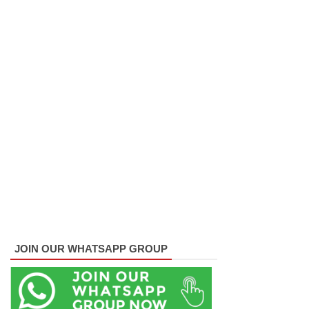
தொடர்பா?
" :
அரசாங்க
த்தை
சாடிய
நாமல்!
தரக்
குறைபாடு
கள்
காரணமா
JOIN OUR WHATSAPP GROUP
க சில
நாடுகளில்
புதிய