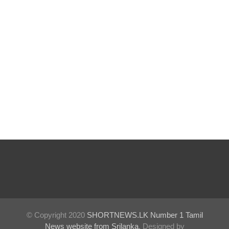
சிறைக்கு
ள்
போதைப்
பொருள்
வீச
முயன்ற
இருவர்
கைது!
நாடு
தழுவிய
சோதனை
களில்
தரமற்ற
© Copyright 2020
SHORTNEWS.LK Number 1 Tamil
News website from Srilanka
. Designed by
தலைக்கவ