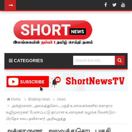
ஜனாதிபதி
வாக்குறுதி
களை
நிறைவேற்
றவில்லை
CATEGORIES
- சுரேஷ்
பிரேமச்ச
ந்திரன்
குற்றச்சாட்
Home
Braking news
news
அக்குரணை, அலவத்துகொட பகுதி உணவகங்களில் சுகாதார
டு!
வழிமுறைகள் பேணப்பட்டு தரமான உணவுகள் வழங்க வேண்டும் -
மன்னாரி
பிரதேச சபை தவிசாளர் அறிவுறுத்து
ல்
அக்குரணை, அலவத்துகொட பகுதி