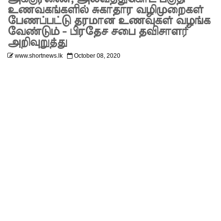
அனுமதியி
உணவகங்களில் சுகாதார வழிமுறைகள்
பேணப்பட்டு தரமான உணவுகள் வழங்க
ன்றி
வேண்டும் - பிரதேச சபை தவிசாளர்
அறிவுறுத்து
ட்ரோன்
www.shortnews.lk
October 08, 2020
பறக்கவிட்
ட 16 வயது
சிறுவன்
கைது!
ஸ்ரீலங்கா
பொதுஜன
பெரமுன
வின்
பொதுச்
செயலாள