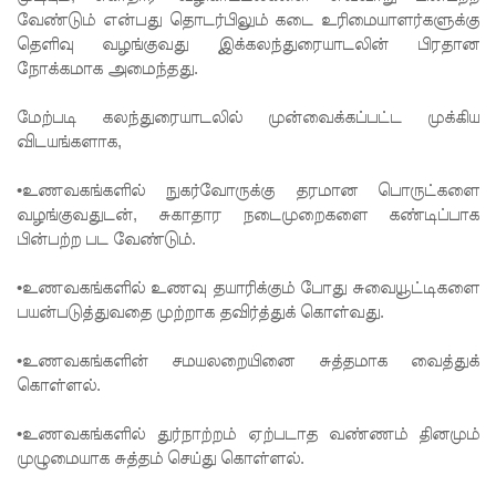
வேண்டும் என்பது தொடர்பிலும் கடை உரிமையாளர்களுக்கு
பொலிஸ்
தெளிவு வழங்குவது இக்கலந்துரையாடலின் பிரதான
நோக்கமாக அமைந்தது.
மா அதிபர்
பற்றிய
மேற்படி கலந்துரையாடலில் முன்வைக்கப்பட்ட முக்கிய
விடயங்களாக,
கருத்து -
சாகர
•உணவகங்களில் நுகர்வோருக்கு தரமான பொருட்களை
வழங்குவதுடன், சுகாதார நடைமுறைகளை கண்டிப்பாக
காரியவச
பின்பற்ற பட வேண்டும்.
ம் இன்று
•உணவகங்களில் உணவு தயாரிக்கும் போது சுவையூட்டிகளை
மத்திய
பயன்படுத்துவதை முற்றாக தவிர்த்துக் கொள்வது.
குற்றப்
•உணவகங்களின் சமயலறையினை சுத்தமாக வைத்துக்
புலனாய்வு
கொள்ளல்.
ப்
•உணவகங்களில் துர்நாற்றம் ஏற்படாத வண்ணம் தினமும்
பணியகத்
முழுமையாக சுத்தம் செய்து கொள்ளல்.
தில்