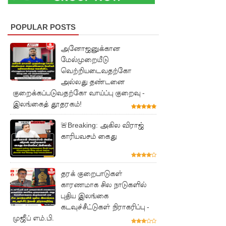
இலங்கை
POPULAR POSTS
கடவுச்சீட்
டுகள்
அனோஜனுக்கான
மேல்முறையீடு
நிராகரிப்பு
வெற்றியடைவதற்கோ
- முஜீப்
அல்லது தண்டனை
குறைக்கப்படுவதற்கோ வாய்ப்பு குறைவு -
எம்.பி.
இலங்கைத் தூதரகம்!
தெற்கு
🚨Breaking: அகில விராஜ்
அதிவேக
காரியவசம் கைது
நெடுஞ்சா
லையின்
தரக் குறைபாடுகள்
கெலனிக
காரணமாக சில நாடுகளில்
புதிய இலங்கை
ம
கடவுச்சீட்டுகள் நிராகரிப்பு -
பகுதியில்
முஜீப் எம்.பி.