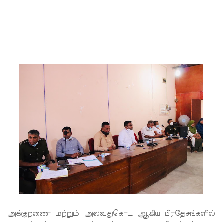
ர் சாகர
காரியவச
ம் கைது!
22 ஆவது
அரசியல
மைப்பு
திருத்தத்தி
ற்கு
எதிராக
சட்ட
நடவடிக்
கை -
ஐக்கிய
அக்குறணை மற்றும் அலவதுகொட ஆகிய பிரதேசங்களில்