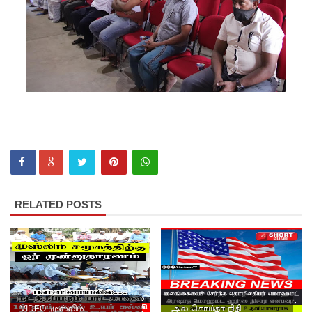
அரசியல்
பேரவையி
ல்
இணையு
மாறு
கஜேந்திர
குமாருக்கு
ரவூப்
ஹக்கீம்
RELATED POSTS
அழைப்பு!
22ஆவது
அரசியல
மைப்புச்
VIDEO: முஸ்லிம்
அல்-கொய்தா நிதி