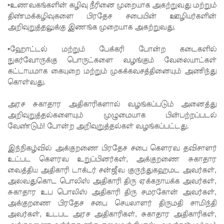
•உணவகங்களின் கழிவு நீரினை முறையாக அகற்றுவது மற்றும்
முன்னி
திண்மக்கழிவுகளை பிரதேச சபையின் ஊழியர்களின்
அறிவுறுத்தலுக்கு இணங்க முறையாக அகற்றுவது.
லை!
நீதித்துறை
•ஹோட்டல் மற்றும் பேக்கரி போன்ற கடைகளில்
நுகர்வோருக்கு பொருட்களை வழங்கும் வேலையாட்கள்
சீர்திருத்த
கட்டாயமாக கையுறை மற்றும் முகக்கவசத்தினையும் அணிந்து
ங்கள்
கொள்வது.
குறித்து
அரச சுகாதார அதிகாரிகளால் வழங்கப்படும் அனைத்து
அறிவுறுத்தல்களையும் முழுமையாக பின்பற்றப்படல்
உலமா
வேண்டும்! போன்ற அறிவுறுத்தல்கள் வழங்கப்பட்டது.
சபைக்கும்
இந்நிகழ்வில் அக்குறணை பிரதேச சபை கெளரவ தவிசாளர்
தெளிவூட்
உட்பட கெளரவ உறுப்பினர்கள், அக்குறணை சுகாதார
டிய நீதி
வைத்திய அதிகாரி டாக்டர் சன்ஜீவ குருந்துகஹமட அவர்கள்,
அலவதுகொட பொலிஸ் அதிகாரி திரு ஏக்கநாயக்க அவர்கள்,
அமைச்சர்
சுகாதார உப பொலிஸ் அதிகாரி திரு சமரகோன் அவர்கள்,
ஹர்ஷண
அக்குறணை பிரதேச சபை செயலாளர் திருமதி சாமிந்தி
அவர்கள், உடபட அரச அதிகாரிகள், சுகாதார அதிகாரிகள்,
நாணயக்