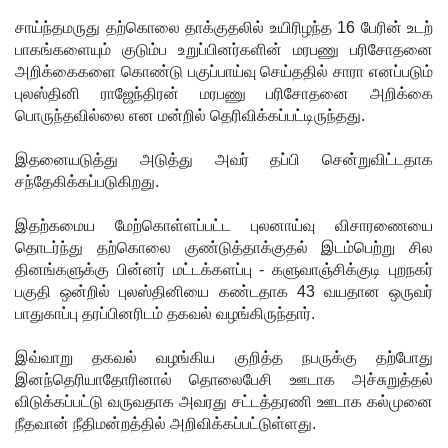
சிறைச்சா
சாய்ந்தமருது தற்கொலை தாக்குதலில் உயிரிழந்த 16 பேரின் உடற்
லை
பாகங்களையும் குடும்ப உறுப்பினர்களின் மரபணு பரிசோதனை
மோதல்
அறிக்கைகளை கொண்டு பகுப்பாய்வு செய்ததில் சாரா எனப்படும்
புலஸ்தினி ராஜேந்திரன் மரபணு பரிசோதனை அறிக்கை
தொடர்கி
பொருந்தவில்லை என மன்றில் தெரிவிக்கப்பட்டிருந்தது.
ன்றது! -
இதனையடுத்து அடுத்து அவர் தப்பி சென்றுவிட்டதாக
சஜித்
சந்தேகிக்கப்படுகிறது.
பிரேமதாச
இதற்கமைய மேற்கொள்ளப்பட்ட புலனாய்வு விசாரணையை
குற்றச்சாட்
தொடர்ந்து தற்கொலை குண்டுத்தாக்குதல் இடம்பெற்று சில
தினங்களுக்கு பின்னர் மட்டக்களப்பு - களுவாஞ்சிக்குடி புறநகர்
டு
பகுதி ஒன்றில் புலஸ்தினியை கண்டதாக 43 வயதான ஒருவர்
சிறை
பாதுகாப்பு தரப்பினரிடம் தகவல் வழங்கிருந்தார்.
மோதல்க
இவ்வாறு தகவல் வழங்கிய குறித்த நபருக்கு தற்போது
ளுக்கும்
இனந்தெரியாதோரினால் தொலைபேசி ஊடாக அச்சுறுத்தல்
விடுக்கப்பட்டு வருவதாக அவரது சட்டத்தரணி ஊடாக கல்முனை
ராஜபக்ஷர்
நீதவான் நீதிமன்றத்தில் அறிவிக்கப்பட்டுள்ளது.
களுக்கும்