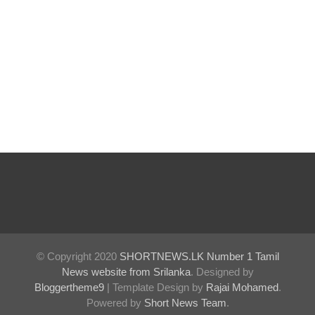
ளின்
எண்ணிக்
கை 64
ஆக
அதிகரிப்பு!
குவைத் -
கொழும்பு
ஸ்ரீலங்கன்
வானூர்தி
சேவைக
ள் இன்று
© Copyright 2020
SHORTNEWS.LK Number 1 Tamil
News website from Srilanka
. Designed by
முதல்
Bloggertheme9
| Template Design by
Rajai Mohamed
.
Powered by
Short News Team
.
மீண்டும்