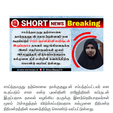
சீர்திருத்த
ம்
சர்வாதிகா
ர
ஆட்சிக்கா
ன
முதற்படி!
நம்பிக்கை
யில்லாப்
பிரேர
சாய்ந்தமருது தற்கொலை தாக்குதலுடன் சம்பந்தப்பட்டவர் என
ணையைத்
கூறப்படும் சாரா என்ற புலஸ்தினி ராஜேந்திரன் உயிருடன்
தோற்கடித்
இருப்பதாக தகவல் வழங்கிய நபருக்கு இனந்தெரியாதவர்கள்
மூலம் அச்சுறுத்தல் விடுக்கப்படுவதாக கல்முனை நீதிமன்ற
தாலும்
நீதிமன்றத்தின் கவனத்திற்கு கொண்டு வரப்பட்டுள்ளது.