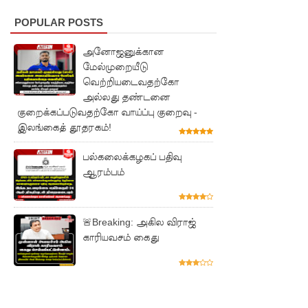
சிறைக்கு
POPULAR POSTS
ள்
போதைப்
அனோஜனுக்கான
மேல்முறையீடு
பொருள்
வெற்றியடைவதற்கோ
அல்லது தண்டனை
வீச
குறைக்கப்படுவதற்கோ வாய்ப்பு குறைவு -
முயன்ற
இலங்கைத் தூதரகம்!
இருவர்
பல்கலைக்கழகப் பதிவு
கைது!
ஆரம்பம்
நாடு
தழுவிய
🚨Breaking: அகில விராஜ்
காரியவசம் கைது
சோதனை
களில்
தரமற்ற