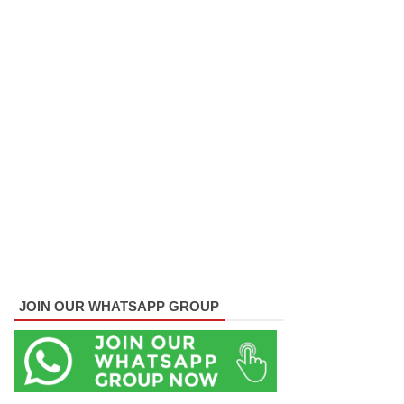
கு
சிறகூட்டு
ம்
“இளஞ்சி
றகுகள்” –
சிமாரா
அலியின்
சிறுவர்
கதை நூல்
ஆகஸ்ட்
JOIN OUR WHATSAPP GROUP
15
வெளியீடு!
மகசின்