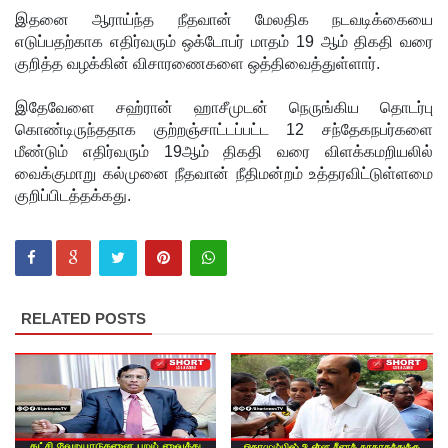
இதனை ஆராய்ந்த நீதவான் மேலதிக நடவடிக்கையை
தொடர்பா?
எடுப்பதற்காக எதிர்வரும் ஒக்டோபர் மாதம் 19 ஆம் திகதி வரை
குறித்த வழக்கின் விசாரணைகளை ஒத்திவைத்துள்ளார்.
" :
அரசாங்க
இதேவேளை சஹ்ரான் ஹாசீமுடன் நெருங்கிய தொடர்பு
கொண்டிருந்ததாக குற்றஞ்சாட்டப்பட்ட 12 சந்தேகநபர்களை
த்தை
மீண்டும் எதிர்வரும் 19ஆம் திகதி வரை விளக்கமறியலில்
சாடிய
வைக்குமாறு கல்முனை நீதவான் நீதிமன்றம் உத்தரவிட்டுள்ளமை
குறிப்பிடத்தக்கது.
நாமல்!
தரக்
குறைபாடு
கள்
RELATED POSTS
காரணமா
க சில
நாடுகளில்
புதிய