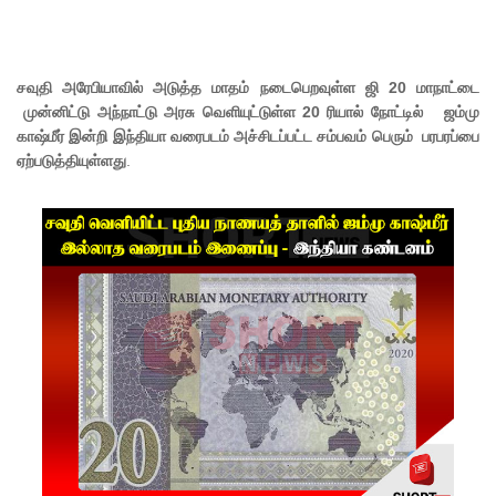
ம்பு
சிறைச்சா
லை
சவுதி அரேபியாவில் அடுத்த மாதம் நடைபெறவுள்ள ஜி 20 மாநாட்டை
முன்னிட்டு அந்நாட்டு அரசு வெளியுட்டுள்ள 20 ரியால் நோட்டில் ஜம்மு
மோதல்:
காஷ்மீர் இன்றி இந்தியா வரைபடம் அச்சிடப்பட்ட சம்பவம் பெரும் பரபரப்பை
ஏற்படுத்தியுள்ளது
சந்தேகநப
.
ர்கள் 62
ஆக
உயர்வு
நான்கு
மாவட்டங்
களுக்கு
மண்சரிவு
அபாய