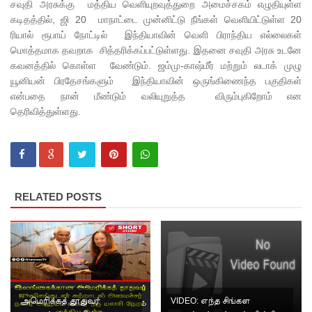
சவுதி அரசுக்கு மத்திய வெளியுறவுத்துறை அமைச்சகம் எழுதியுள்ள
மெகசின்
கடிதத்தில், ஜி 20 மாநாட்டை முன்னிட்டு நீங்கள் வெளியிட்டுள்ள 20
ரியால் ரூபாய் நோட்டில் இந்தியாவின் வெளி பிராந்திய எல்லைகள்
சிறை
மொத்தமாக தவறாக சித்தரிக்கப்பட்டுள்ளது. இதனை சவுதி அரசு உடனே
மோதலில்
கவனத்தில் கொள்ள வேண்டும். ஜம்மு-காஷ்மீர் மற்றும் லடாக் முழு
யூனியன் பிரதேசங்களும் இந்தியாவின் ஒருங்கிணைந்த பகுதிகள்
கைதி
என்பதை நான் மீண்டும் வலியுறுத்த விரும்புகிறோம் என
தெரிவித்துள்ளது.
ஒருவர்
பலி!
நாட்டில்
தொடரும்
RELATED POSTS
சிறைக்கல
வரங்கள் -
முப்படையி
னருக்கு
விடுக்கப்ப
அமெரிக்கத் தூதுவர்
VIDEO: எந்த சிங்கள