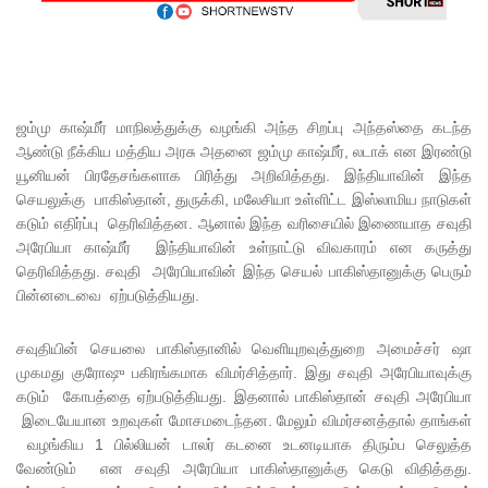
எச்சரிக்
கை!
மட்டக்கள
ப்பு
ஜம்மு காஷ்மீர் மாநிலத்துக்கு வழங்கி அந்த சிறப்பு அந்தஸ்தை கடந்த
ஆண்டு நீக்கிய மத்திய அரசு அதனை ஜம்மு காஷ்மீர், லடாக் என இரண்டு
சிறைச்சா
யூனியன் பிரதேசங்களாக பிரித்து அறிவித்தது. இந்தியாவின் இந்த
லையை
செயலுக்கு பாகிஸ்தான், துருக்கி, மலேசியா உள்ளிட்ட இஸ்லாமிய நாடுகள்
கடும் எதிர்ப்பு தெரிவித்தன. ஆனால் இந்த வரிசையில் இணையாத சவுதி
சுற்றி
அரேபியா காஷ்மீர் இந்தியாவின் உள்நாட்டு விவகாரம் என கருத்து
பலத்த
தெரிவித்தது. சவுதி அரேபியாவின் இந்த செயல் பாகிஸ்தானுக்கு பெரும்
பின்னடைவை ஏற்படுத்தியது.
பாதுகாப்பு!
லலித் -
சவுதியின் செயலை பாகிஸ்தானில் வெளியுறவுத்துறை அமைச்சர் ஷா
முகமது குரோஷு பகிரங்கமாக விமர்சித்தார். இது சவுதி அரேபியாவுக்கு
குகன்
கடும் கோபத்தை ஏற்படுத்தியது. இதனால் பாகிஸ்தான் சவுதி அரேபியா
காணாமற்
இடையேயான உறவுகள் மோசமடைந்தன. மேலும் விமர்சனத்தால் தாங்கள்
வழங்கிய 1 பில்லியன் டாலர் கடனை உடனடியாக திரும்ப செலுத்த
போன
வேண்டும் என சவுதி அரேபியா பாகிஸ்தானுக்கு கெடு விதித்தது.
வழக்கு