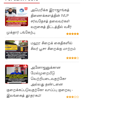
பேர்
காயம்!
அமெரிக்க இராஜாங்கத்
திணைக்களத்தின் IVLP
குருவிட்ட
சர்வதேசத் தலைவர்கள்
சிறை
வருகைத் திட்டத்தில் வசீர்
முக்தார் பங்கேற்பு.
மோதலில்
மஹர சிறைக் கைதிகளில்
இருவர்
சிலர் பூசா சிறைக்கு மாற்றம்
பலி!
குருவிட்ட
அனோஜனுக்கான
சிறைச்சா
மேல்முறையீடு
லையில்
வெற்றியடைவதற்கோ
அல்லது தண்டனை
அமைதியி
குறைக்கப்படுவதற்கோ வாய்ப்பு குறைவு -
இலங்கைத் தூதரகம்!
ன்மை!
மீனவர்க
ள்