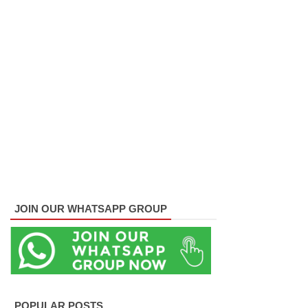
குருவிட்ட
சிறையின்
பதற்றம்
கட்டுப்பாட்
டுக்குள்
வந்தது!
புதிய
மெகசின்
சிறைச்சா
JOIN OUR WHATSAPP GROUP
லையில்
நேற்று
அமைதியி
ன்மை - 11
POPULAR POSTS