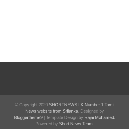
மற்றும்
பல்லன்சே
ன
சிறைச்சா
லைகளின்
நிலைமை
கட்டுப்பாட்
டுக்குள்!
© Copyright 2020
SHORTNEWS.LK Number 1 Tamil
News website from Srilanka
. Designed by
Bloggertheme9
| Template Design by
Rajai Mohamed
.
Powered by
Short News Team
.