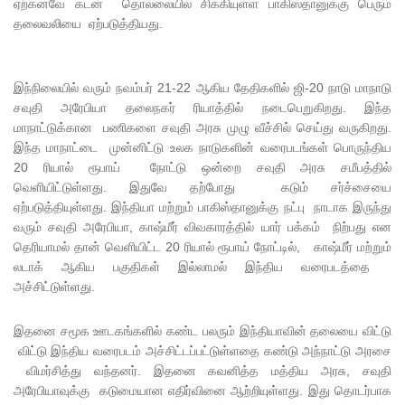
ஏற்கனவே கடன் தொல்லையில் சிக்கியுள்ள பாகிஸ்தானுக்கு பெரும்
தலைவலியை ஏற்படுத்தியது.
கோட்டாப
ய
இந்நிலையில் வரும் நவம்பர் 21-22 ஆகிய தேதிகளில் ஜி-20 நாடு மாநாடு
ராஜபக்ச
சவுதி அரேபியா தலைநகர் ரியாத்தில் நடைபெறுகிறது. இந்த
செப்டம்பர்
மாநாட்டுக்கான பணிகளை சவுதி அரசு முழு வீச்சில் செய்து வருகிறது.
இந்த மாநாட்டை முன்னிட்டு உலக நாடுகளின் வரைபடங்கள் பொருந்திய
29ஆம்
20 ரியால் ரூபாய் நோட்டு ஒன்றை சவுதி அரசு சமீபத்தில்
தேதி
வெளியிட்டுள்ளது. இதுவே தற்போது கடும் சர்ச்சையை
ஏற்படுத்தியுள்ளது. இந்தியா மற்றும் பாகிஸ்தானுக்கு நட்பு நாடாக இருந்து
காணொ
வரும் சவுதி அரேபியா, காஷ்மீர் விவகாரத்தில் யார் பக்கம் நிற்பது என
ளி மூலம்
தெரியாமல் தான் வெளியிட்ட 20 ரியால் ரூபாய் நோட்டில், காஷ்மீர் மற்றும்
லடாக் ஆகிய பகுதிகள் இல்லாமல் இந்திய வரைபடத்தை
சாட்சியம
அச்சிட்டுள்ளது.
ளிக்க
இதனை சமூக ஊடகங்களில் கண்ட பலரும் இந்தியாவின் தலையை விட்டு
நீதிமன்றம்
விட்டு இந்திய வரைபடம் அச்சிட்டப்பட்டுள்ளதை கண்டு அந்நாட்டு அரசை
உத்தரவு!
விமர்சித்து வந்தனர். இதனை கவனித்த மத்திய அரசு, சவுதி
அரேபியாவுக்கு கடுமையான எதிர்வினை ஆற்றியுள்ளது. இது தொடர்பாக
நேற்றைய