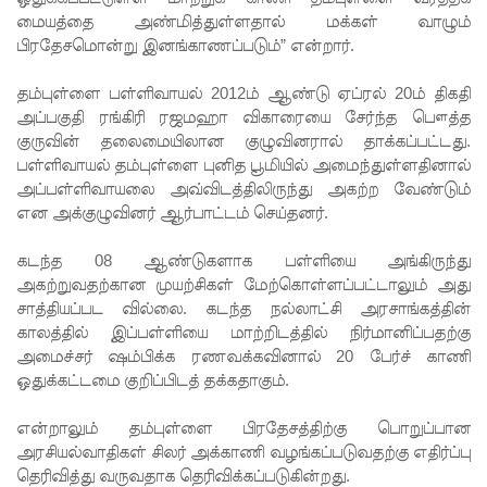
மையத்தை அண்மித்துள்ளதால் மக்கள் வாழும்
கோட்டாப
பிரதேசமொன்று இனங்காணப்படும்” என்றார்.
ய
தம்புள்ளை பள்ளிவாயல் 2012ம் ஆண்டு ஏப்ரல் 20ம் திகதி
ராஜபக்ச
அப்பகுதி ரங்கிரி ரஜமஹா விகாரையை சேர்ந்த பௌத்த
குருவின் தலைமையிலான குழுவினரால் தாக்கப்பட்டது.
செப்டம்பர்
பள்ளிவாயல் தம்புள்ளை புனித பூமியில் அமைந்துள்ளதினால்
29ஆம்
அப்பள்ளிவாயலை அவ்விடத்திலிருந்து அகற்ற வேண்டும்
என அக்குழுவினர் ஆர்பாட்டம் செய்தனர்.
தேதி
காணொ
கடந்த 08 ஆண்டுகளாக பள்ளியை அங்கிருந்து
அகற்றுவதற்கான முயற்சிகள் மேற்கொள்ளப்பட்டாலும் அது
ளி மூலம்
சாத்தியப்பட வில்லை. கடந்த நல்லாட்சி அரசாங்கத்தின்
சாட்சியம
காலத்தில் இப்பள்ளியை மாற்றிடத்தில் நிர்மானிப்பதற்கு
அமைச்சர் ஷம்பிக்க ரணவக்கவினால் 20 பேர்ச் காணி
ளிக்க
ஒதுக்கட்டமை குறிப்பிடத் தக்கதாகும்.
நீதிமன்றம்
என்றாலும் தம்புள்ளை பிரதேசத்திற்கு பொறுப்பான
உத்தரவு!
அரசியல்வாதிகள் சிலர் அக்காணி வழங்கப்படுவதற்கு எதிர்ப்பு
தெரிவித்து வருவதாக தெரிவிக்கப்படுகின்றது.
நேற்றைய