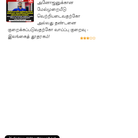
பேர்
அனோஜனுக்கான
மேல்முறையீடு
காயம்!
வெற்றியடைவதற்கோ
குருவிட்ட
அல்லது தண்டனை
குறைக்கப்படுவதற்கோ வாய்ப்பு குறைவு -
சிறை
இலங்கைத் தூதரகம்!
மோதலில்
இருவர்
பலி!
குருவிட்ட
சிறைச்சா
லையில்
அமைதியி
ன்மை!
மீனவர்க
ள்