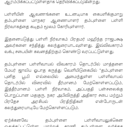
எச்சரிக்
ஆரம்பிக்கப்பட்டுள்ளதாக தெரிவிக்கப்படுகின்றது.
கை!
பள்ளியின் ஆவணங்களை உடனடியாக கையளிக்குமாறு
தம்புள்ளை மாநகர ஆணையாளர் தம்புள்ளை பள்ளி
மட்டக்கள
நிர்வாகத்தை கடிதம் மூலம் கோரியுள்ளார்.
ப்பு
இதனையடுத்து பள்ளி நிர்வாகம் பிரதமர் மஹிந்த ராஜபக்ஷ
சிறைச்சா
அவர்களை சந்தித்து கலந்துரையாடவுள்ளது. இவ்விவகாரம்
லையை
வக்பு சபையின் கவனத்திற்கும் கொண்டு வரப்பட்டுள்ளது.
சுற்றி
தம்புள்ளை பள்ளிவாயல் விவகாரம் தொடர்பில் மாத்தளை
பலத்த
மேயர் ஜாலிய ஓபாத கருத்து வெளியிடுகையில் “தம்புள்ளை
புனித பூமி எல்லையில் அமைந்துள்ள பள்ளிவாயல்
பாதுகாப்பு!
தொடர்பில் விரைவில் தீர்மானம் மேற்கொள்ளப்படும்,
லலித் -
இத்தீர்மானம் பள்ளி நிர்வாகம், அப்பகுதி பன்சலைக்கு
பொறுப்பான மதகுரு, நகர அபிவிருத்தி அதிகார சபை மற்றும்
குகன்
பிரதேச அரசியல் பிரதிநிதிகள் என்போருடன்
காணாமற்
கலந்துரையாடியே மேற்கொள்ளப்படும்.
போன
ஏற்க்கனவே தம்புள்ளை பள்ளிவாயலுக்கென
ஒதுக்கப்பட்டுள்ள மாற்றுக் காணி தம்புள்ளை வர்த்தக
வழக்கு