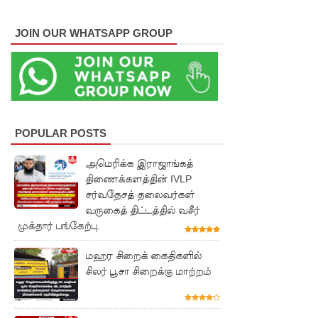
குருவிட்ட
சிறையின்
JOIN OUR WHATSAPP GROUP
பதற்றம்
கட்டுப்பாட்
டுக்குள்
வந்தது!
POPULAR POSTS
புதிய
அமெரிக்க இராஜாங்கத்
மெகசின்
திணைக்களத்தின் IVLP
சர்வதேசத் தலைவர்கள்
சிறைச்சா
வருகைத் திட்டத்தில் வசீர்
லையில்
முக்தார் பங்கேற்பு.
நேற்று
மஹர சிறைக் கைதிகளில்
அமைதியி
சிலர் பூசா சிறைக்கு மாற்றம்
ன்மை - 11