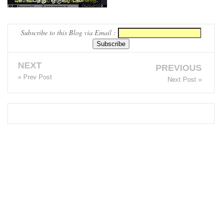
ட்ட
அறிவிப்பு!
Subscribe to this Blog via Email :
சிறையின்
வாயிற்கத
NEXT
PREVIOUS
வை
« Prev Post
Next Post »
முற்றுகை
யிட்ட
பல்லன்சே
ன
கைதிகள்!
பேராத
னைப்
பல்கலை