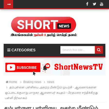
வர்த்தமா
னியில்
வெளியா
னது
22வது
CATEGORIES
அரசியல
மைப்புத்
திருத்தச்
சட்டமூலம்
Home
Braking news
news
தம்புள்ளை பள்ளியை அகற்ற மீண்டும் முயற்சி - ஆவணங்களை
!
ஒப்படைக்குமாறு மாநகர ஆணையர் கடிதம் - பிரதமரை சந்திக்கிறது
யாழ்.சிறை
பள்ளி நிர்வாகம்
ச்சாலையி
தம்புள்ளை பள்ளியை அகற்ற மீண்டும்