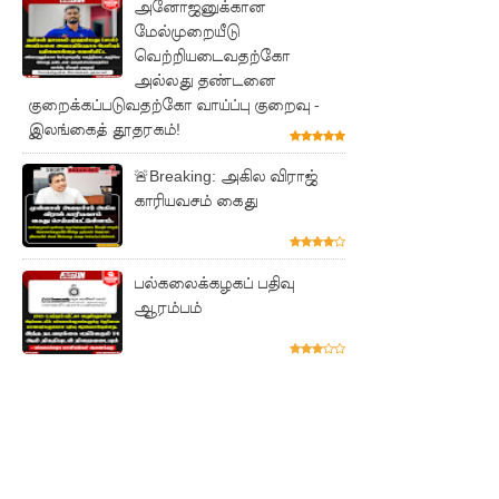
அனோஜனுக்கான
சம்பளம்
மேல்முறையீடு
உயர்த்தப்
வெற்றியடைவதற்கோ
அல்லது தண்டனை
படவில்
குறைக்கப்படுவதற்கோ வாய்ப்பு குறைவு -
லை:
இலங்கைத் தூதரகம்!
எரிபொரு
🚨Breaking: அகில விராஜ்
காரியவசம் கைது
ள்
கொடுப்ப
னவே
பல்கலைக்கழகப் பதிவு
ஆரம்பம்
திருத்தப்ப
ட்டது!
22ஆவது
அரசியல
மைப்புத்