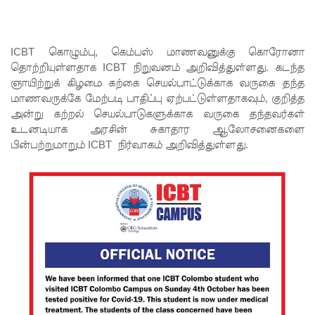
போதைப்
பொருள்
ICBT கொழும்பு, கெம்பஸ் மாணவனுக்கு கொரோனா
வீச
தொற்றியுள்ளதாக ICBT நிறுவனம் அறிவித்துள்ளது. கடந்த
முயன்ற
ஞாயிற்றுக் கிழமை கற்கை செயல்பாட்டுக்காக வருகை தந்த
மாணவருக்கே மேற்படி பாதிப்பு ஏற்பட்டுள்ளதாகவும், குறித்த
இருவர்
அன்று கற்றல் செயல்பாடுகளுக்காக வருகை தந்தவர்கள்
கைது!
உடனடியாக அரசின் சுகாதார ஆலோசனைகளை
பின்பற்றுமாறும் ICBT நிர்வாகம் அறிவித்துள்ளது.
நாடு
தழுவிய
சோதனை
களில்
தரமற்ற
தலைக்கவ
சங்கள் 431