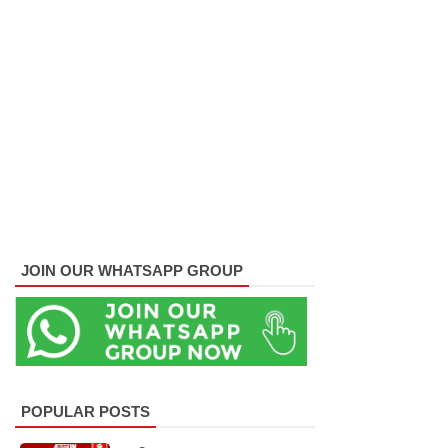
இடம்பெற
வுள்ள
தரம் 5
புலமைப்ப
ரிசில்
பரீட்சை
தொடர்பில்
முக்கிய
JOIN OUR WHATSAPP GROUP
அறிவிப்பு!
நாடாளும
ன்ற
உறுப்பின
POPULAR POSTS
ர்களின்