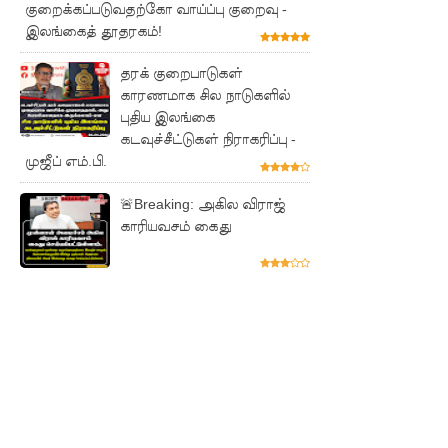
குறைக்கப்படுவதற்கோ வாய்ப்பு குறைவு -
இலங்கைத் தூதரகம்!
குற்றச்சாட்
டு
தரக் குறைபாடுகள்
காரணமாக சில நாடுகளில்
சிறை
புதிய இலங்கை
மோதல்க
கடவுச்சீட்டுகள் நிராகரிப்பு -
முஜீப் எம்.பி.
ளுக்கும்
ராஜபக்ஷர்
🚨Breaking: அகில விராஜ்
காரியவசம் கைது
களுக்கும்
தொடர்பா?
" :
அரசாங்க
த்தை
சாடிய
நாமல்!