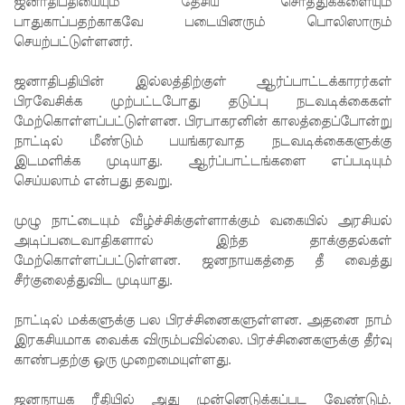
ஜனாதிபதியையும் தேசிய சொத்துக்களையும்
பாதுகாப்பதற்காகவே படையினரும் பொலிஸாரும்
ம் இன்று
செயற்பட்டுள்ளனர்.
மத்திய
ஜனாதிபதியின் இல்லத்திற்குள் ஆர்ப்பாட்டக்காரர்கள்
குற்றப்
பிரவேசிக்க முற்பட்டபோது தடுப்பு நடவடிக்கைகள்
புலனாய்வு
மேற்கொள்ளப்பட்டுள்ளன. பிரபாகரனின் காலத்தைப்போன்று
நாட்டில் மீண்டும் பயங்கரவாத நடவடிக்கைகளுக்கு
ப்
இடமளிக்க முடியாது. ஆர்ப்பாட்டங்களை எப்படியும்
பணியகத்
செய்யலாம் என்பது தவறு.
தில்
முழு நாட்டையும் வீழ்ச்சிக்குள்ளாக்கும் வகையில் அரசியல்
முன்னி
அடிப்படைவாதிகளால் இந்த தாக்குதல்கள்
மேற்கொள்ளப்பட்டுள்ளன. ஜனநாயகத்தை தீ வைத்து
லை!
சீர்குலைத்துவிட முடியாது.
நீதித்துறை
நாட்டில் மக்களுக்கு பல பிரச்சினைகளுள்ளன. அதனை நாம்
சீர்திருத்த
இரகசியமாக வைக்க விரும்பவில்லை. பிரச்சினைகளுக்கு தீர்வு
காண்பதற்கு ஒரு முறைமையுள்ளது.
ங்கள்
குறித்து
ஜனநாயக ரீதியில் அது முன்னெடுக்கப்பட வேண்டும்.