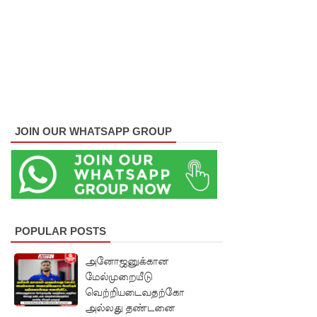
முதற்படி!
நம்பிக்கை
யில்லாப்
பிரேர
ணையைத்
தோற்கடித்
JOIN OUR WHATSAPP GROUP
தாலும்
சிறைச்சா
லை
மோதல்
POPULAR POSTS
தொடர்கி
அனோஜனுக்கான
ன்றது! -
மேல்முறையீடு
சஜித்
வெற்றியடைவதற்கோ
அல்லது தண்டனை
பிரேமதாச