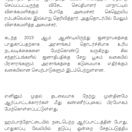
திருத்தத்தி
செய்யப்பட்டிருந்த விசேட செய்தியாளர் மாநாட்டில்
ற்கு
விளக்கமளிக்கும் போதே அமைச்சர் கெஹெலிய
ரம்புக்வெல்ல இவ்வாறு தெரிவித்தார். அதுதொடர்பில் மேலும்
எதிராக
விளக்கமளித்த அமைச்சர்,
சட்ட
கடந்த 2019 ஆம் ஆண்டிலிருந்து ஜனநாயகத்தை
நடவடிக்
பாதுகாப்பதற்காக அரசாங்கம் தொடர்ச்சியாக உரிய
நடவடிக்கைகளை மேற்கொண்டு வருகிறது. சில
கை -
சந்தர்ப்பங்களில் ஜனாதிபதிக்கு சேறு பூசும் வகையில்
ஐக்கிய
பிரசாரங்களும் அரசாங்கத்தை கடுமையாக எதிர்க்கும்
வகையிலான செயற்பாடுகளும் இடம்பெற்றுள்ளன.
மக்கள்
சக்தி
ஆலோச
எனினும் முதல் தடவையாக நேற்று முன்தினமே
னை
ஆர்ப்பாட்டக்காரர்கள் மீது கண்ணீர்ப்புகைப் பிரயோகம்
மேற்கொள்ளப்பட்டுள்ளது.
உயர்தரப்
பரீட்சார்த்
ஹம்பாந்தோட்டையில் நடைபெற்ற ஆர்ப்பாட்டத்தின் போது,
பாதுகாப்பு வேலியில் தடுப்பு ஒன்றை சேதப்படுத்திய
திகளுக்கா