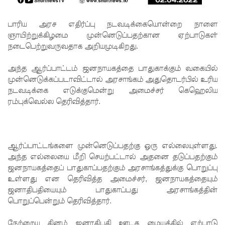
கைது!
ஸ்ரீலங்கா
பாரிய அரச எதிர்ப்பு நடவடிக்கையொன்றை நாளை
ஞாயிற்றுக்கிழமை முன்னெடுப்பதற்கான ஏற்பாடுகள்
பொதுஜன
நடைபெற்றுவருவதாக அறியமுடிகிறது.
பெரமுன
அந்த ஆர்ப்பாட்டம் ஜனநாயகத்தை பாதுகாக்கும் வகையில்
வின்
முன்னெடுக்கப்படாவிட்டால் அரசாங்கம் அதுதொடர்பில் உரிய
நடவடிக்கை எடுக்குமென்று அமைச்சர் கெஹெலிய
பொதுச்
ரம்புக்வெல்ல தெரிவித்தார்.
செயலாள
ர் சாகர
காரியவச
ஆர்ப்பாட்டங்களை முன்னெடுப்பதற்கு ஒரு எல்லையுள்ளது.
அந்த எல்லையை மீறி செயற்பட்டால் அதனை தடுப்பதற்கும்
ம் கைது!
ஜனநாயகத்தைப் பாதுகாப்பதற்கும் அரசாங்கத்துக்கு பொறுப்பு
22 ஆவது
உள்ளது என தெரிவித்த அமைச்சர், ஜனநாயகத்தையும்
ஜனாதிபதியையும் பாதுகாப்பது அரசாங்கத்தின்
அரசியல
பொறுப்பென்றும் தெரிவித்தார்.
மைப்பு
நேற்றைய தினம் ஜனாதிபதி ஊடக மையத்தில் ஏற்பாடு