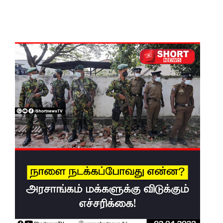
- சுரேஷ்
பிரேமச்ச
ந்திரன்
குற்றச்சாட்
டு!
மன்னாரி
ல்
அனுமதியி
ன்றி
ட்ரோன்
பறக்கவிட்
ட 16 வயது
சிறுவன்