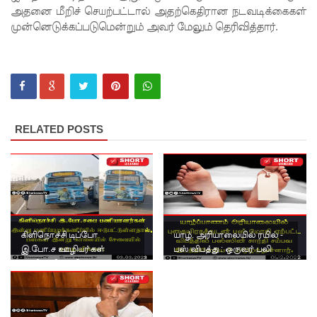
அதனை மீறிச் செயற்பட்டால் அதற்கெதிரான நடவடிக்கைகள்
உலமா
முன்னெடுக்கப்படுமென்றும் அவர் மேலும் தெரிவித்தார்.
சபைக்கும்
தெளிவூட்
டிய நீதி
அமைச்சர்
RELATED POSTS
ஹர்ஷண
நாணயக்
கார!
டெங்கு
நோயாளர்
கிளிநொச்சி டிப்போ
யாழ். அரியாலையில் ரயில் -
இ.போ.ச ஊழியர்கள்
பஸ் விபத்து : ஒருவர் பலி
களின்
பணிப்பகிஸ்கரிப்பு!
எண்ணிக்
கை