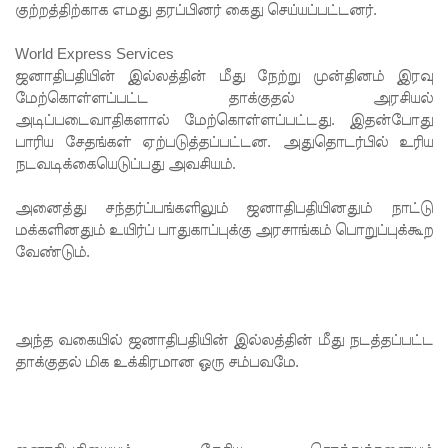
குற்றத்திற்காக எமது தரப்பினர் கைது செய்யப்பட்டனர்.
க இன்று
World Express Services
முதல்
ஜனாதிபதியின் இல்லத்தின் மீது நேற்று முன்தினம் இரவு
மேற்கொள்ளப்பட்ட தாக்குதல் அரசியல்
விசேட
அடிப்படைவாதிகளால் மேற்கொள்ளப்பட்டது. இதன்போது
போக்குவ
பாரிய சேதங்கள் ஏற்படுத்தப்பட்டன. அதுதொடர்பில் உரிய
நடவடிக்கையெடுப்பது அவசியம்.
ரத்து
சேவைக
அனைத்து சந்தர்ப்பங்களிலும் ஜனாதிபதியினதும் நாட்டு
மக்களினதும் உயிர்ப் பாதுகாப்புக்கு அரசாங்கம் பொறுப்புக்கூற
ள்!
வேண்டும்.
பொலிஸ்
மா அதிபர்
பற்றிய
அந்த வகையில் ஜனாதிபதியின் இல்லத்தின் மீது நடத்தப்பட்ட
தாக்குதல் மிக உக்கிரமான ஒரு சம்பவமே.
கருத்து -
சாகர
காரியவச