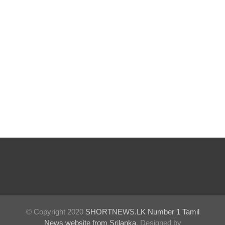
முன்னி
லை!
நீதித்துறை
சீர்திருத்த
ங்கள்
குறித்து
உலமா
சபைக்கும்
தெளிவூட்
டிய நீதி
அமைச்சர்
ஹர்ஷண
© Copyright 2020
SHORTNEWS.LK Number 1 Tamil
நாணயக்
News website from Srilanka
. Designed by