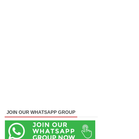
அனுமதியி
ன்றி
ட்ரோன்
பறக்கவிட்
ட 16 வயது
சிறுவன்
கைது!
ஸ்ரீலங்கா
பொதுஜன
பெரமுன
வின்
JOIN OUR WHATSAPP GROUP
பொதுச்
செயலாள