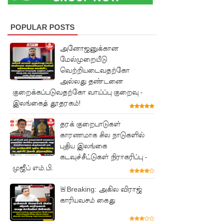
ர் சாகர
காரியவச
POPULAR POSTS
ம் கைது!
அனோஜனுக்கான
22 ஆவது
மேல்முறையீடு
வெற்றியடைவதற்கோ
அரசியல
அல்லது தண்டனை
மைப்பு
குறைக்கப்படுவதற்கோ வாய்ப்பு குறைவு -
இலங்கைத் தூதரகம்!
திருத்தத்தி
ற்கு
தரக் குறைபாடுகள்
காரணமாக சில நாடுகளில்
எதிராக
புதிய இலங்கை
சட்ட
கடவுச்சீட்டுகள் நிராகரிப்பு -
முஜீப் எம்.பி.
நடவடிக்
🚨Breaking: அகில விராஜ்
கை -
காரியவசம் கைது
ஐக்கிய