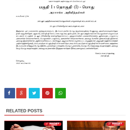
குடியேறு
வோர்
உள்ளூரா
ட்சி
மன்றத்
தேர்தலில்
வாக்களிக்
க முடியாது
- எஸ்.எம்.
மரிக்கார்!
வடக்கு -
RELATED POSTS
கிழக்கு
மக்களுக்