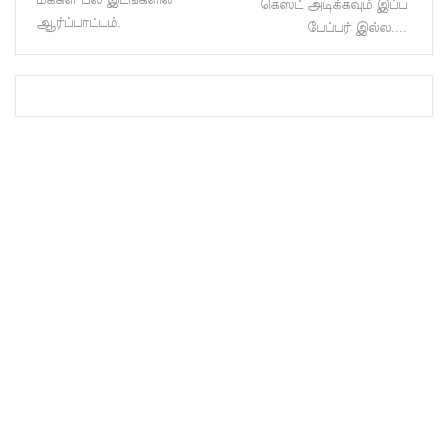
கெஸட் அடிக்கவும் இப்ப
குள்!
ஆர்ப்பாட்டம்.
பேப்பர் இல்ல....
ஜனாதிபதி
வாக்குறுதி
களை
நிறைவேற்
றவில்லை
- சுரேஷ்
பிரேமச்ச
ந்திரன்
குற்றச்சாட்
டு!
மன்னாரி
ல்