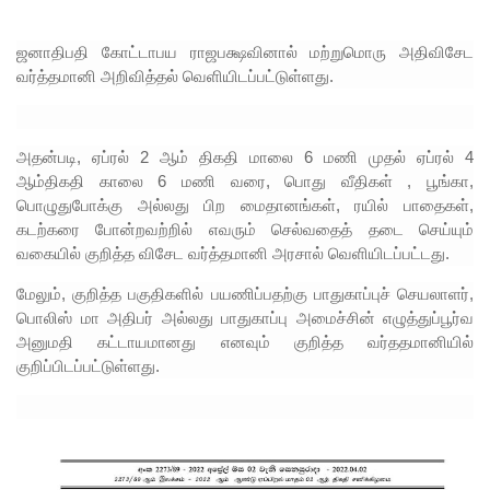
எல்
நினோ
ஜனாதிபதி கோட்டாபய ராஜபக்ஷவினால் மற்றுமொரு அதிவிசேட
வர்த்தமானி அறிவித்தல் வெளியிடப்பட்டுள்ளது.
தாக்கத்தா
ல்
தீவிரமடை
அதன்படி, ஏப்ரல் 2 ஆம் திகதி மாலை 6 மணி முதல் ஏப்ரல் 4
ஆம்திகதி காலை 6 மணி வரை, பொது வீதிகள் , பூங்கா,
யக்கூடும் -
பொழுதுபோக்கு அல்லது பிற மைதானங்கள், ரயில் பாதைகள்,
வளிமண்
கடற்கரை போன்றவற்றில் எவரும் செல்வதைத் தடை செய்யும்
வகையில் குறித்த விசேட வர்த்தமானி அரசால் வெளியிடப்பட்டது.
டலவியல்
மேலும், குறித்த பகுதிகளில் பயணிப்பதற்கு பாதுகாப்புச் செயலாளர்,
திணைக்க
பொலிஸ் மா அதிபர் அல்லது பாதுகாப்பு அமைச்சின் எழுத்துப்பூர்வ
ளம்
அனுமதி கட்டாயமானது எனவும் குறித்த வர்ததமானியில்
குறிப்பிடப்பட்டுள்ளது.
எச்சரிக்
கை
துறைமுக
நகரில்