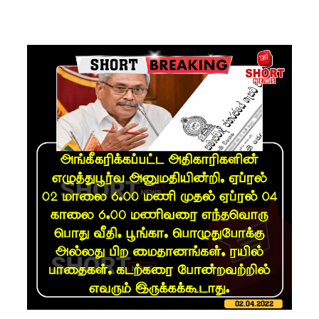
ரிசில்
வினாத்தா
ள் - நீதி
கோருகிற
து
இலங்கை
ஆசிரியர்
சங்கம்!
ஒக்டோபர்,
நவம்பரில்
பலத்தம
ழைக்கு
வாய்ப்பு -