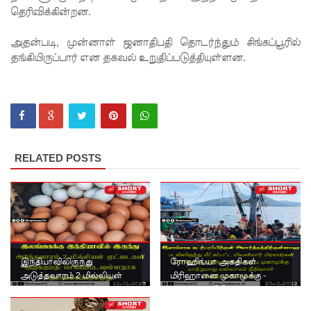
தெரிவிக்கின்றன.
காணாமற்
போன
அதன்படி, முன்னாள் ஜனாதிபதி தொடர்ந்தும் சிங்கப்பூரில்
தங்கியிருப்பார் என தகவல் உறுதிப்படுத்தியுள்ளன.
வழக்கு
கோட்டாப
ய
ராஜபக்ச
செப்டம்பர்
RELATED POSTS
29ஆம்
தேதி
காணொ
ளி மூலம்
இந்தியாவிலிருந்து
ரோஹிங்யா அகதிகள்
சாட்சியம
அடுத்தவாரம் 2 மில்லியன்
மிரிஹானை முகாமுக்கு -
முட்டைகள்
மல்லாகம் நீதிவான் உத்தரவு
ளிக்க