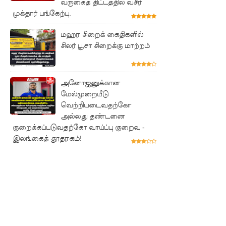
வருகைத் திட்டத்தில் வசீர்
முக்தார் பங்கேற்பு.
போராட்ட
ம்
மஹர சிறைக் கைதிகளில்
சிலர் பூசா சிறைக்கு மாற்றம்
குருவிட்ட
சிறையின்
அனோஜனுக்கான
பதற்றம்
மேல்முறையீடு
கட்டுப்பாட்
வெற்றியடைவதற்கோ
அல்லது தண்டனை
டுக்குள்
குறைக்கப்படுவதற்கோ வாய்ப்பு குறைவு -
வந்தது!
இலங்கைத் தூதரகம்!
புதிய
மெகசின்
சிறைச்சா
லையில்
நேற்று