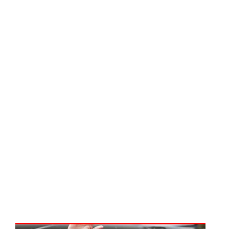
உள்ளது!
நீர்கொழு
ம்பு
சிறைச்சா
லை
மோதல்:
சந்தேகநப
ர்கள் 62
ஆக
உயர்வு
நான்கு
மாவட்டங்
களுக்கு