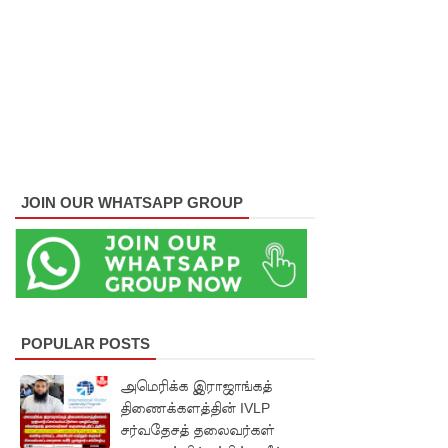
பேராத
னைப்
பல்கலை
மாணவர்
களுக்கா
ன முக்கிய
JOIN OUR WHATSAPP GROUP
அறிவிப்பு
பள்ளஞ்
சேனை
சிறையில்
பதற்றம்:
POPULAR POSTS
கைதிகள்
அமெரிக்க இராஜாங்கத்
திணைக்களத்தின் IVLP
கூரையில்
சர்வதேசத் தலைவர்கள்
ஏறி