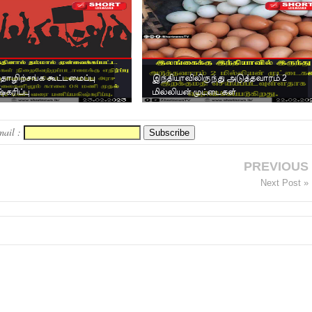
ொழிற்சங்க கூட்டமைப்பு
இந்தியாவிலிருந்து அடுத்தவாரம் 2
்கரிப்பு
மில்லியன் முட்டைகள்
mail :
PREVIOUS
Next Post »