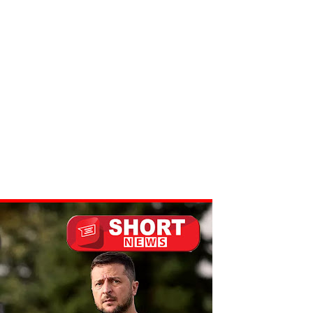
து!
 - 11 பேர் காயம்!
ிதம்!
ழிப்பு வேலைத்திட்டம் - அமைச்சர் நளிந்த ஜயதிஸ்ஸ!
!
லைமை கட்டுப்பாட்டுக்குள்!
திருத்தச் சட்டமூலம்!