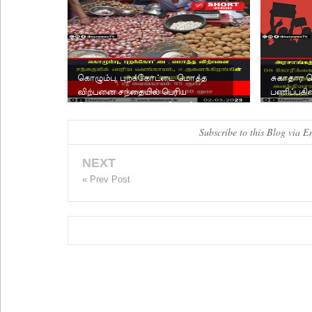
கொழும்பு, புறக்கோட்டை மொத்த
சுகாதார த
விற்பனை சந்தையில் பெரிய
பணிப்பகிஷ
வெங்காயம், உருளைக்கிழங்கின் ...
Subscribe to this Blog via E
NEXT
« Prev Post