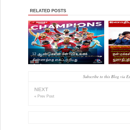
RELATED POSTS
12 ஆண்டுகளின் பின் T20 உலகக்
தன் மக்கள
கிண்ணத்தை கைப்பற்றியது
ஜனாதிபதி
இங்கிலாந்து
அவசர கடி
Subscribe to this Blog via E
NEXT
« Prev Post