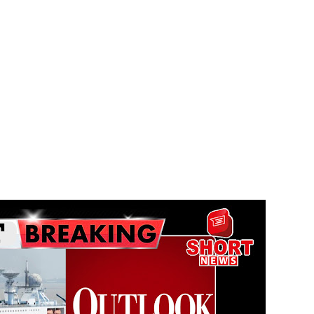
 - 11 பேர் காயம்!
ிதம்!
ழிப்பு வேலைத்திட்டம் - அமைச்சர் நளிந்த ஜயதிஸ்ஸ!
!
லைமை கட்டுப்பாட்டுக்குள்!
திருத்தச் சட்டமூலம்!
கை!