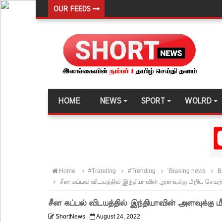
OUR FEEDS
இலங்கை அணியின் பலம் துடுப்பாட்டத்திலேயே உள்
நீர்கொழும்பு சிறைச்சாலை மோதல்: சந்தேகநபர்கள்
நான்கு மாவட்டங்களுக்கு மண்சரிவு அபாய எச்சரிக்
மட்டக்களப்பு சிறைச்சாலையை சுற்றி பலத்த பாதுகாப்ப
லலித் - குகன் காணாமற்போன வழக்கு கோட்டாபய ரா
HOME
NEWS
SPORT
WOLRD
நீதிமன்றம் உத்தரவு!
நேற்றைய மெகசின் சிறை மோதலில் கைதி ஒருவர் பல
நாட்டில் தொடரும் சிறைக்கலவரங்கள் - முப்படையினருக
சிறையின் வாயிற்கதவை முற்றுகையிட்ட பல்லன்சேன
Home
#Tranding
#Trending
`Braking news
B
பேராதனைப் பல்கலை மாணவர்களுக்கான முக்கிய அற
சீன கப்பல் விடயத்தில் இந்தியாவின் அளவுக்கு மீறிய செயற்
பள்ளஞ்சேனை சிறையில் பதற்றம்: கைதிகள் கூரையி
சீன கப்பல் விடயத்தில் இந்தியாவின் அளவுக்கு மீ
குருவிட்ட சிறையின் பதற்றம் கட்டுப்பாட்டுக்குள் வந்த
ShortNews
August 24, 2022