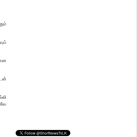
ும்
ும்
்கான
டன்
ல்லி
கவே