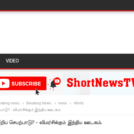
ளது!
 62 ஆக உயர்வு
கை!
ு!
ஜபக்ச செப்டம்பர் 29ஆம் தேதி காணொளி மூலம் சாட்சியமளிக்க
VIDEO
ி!
்கு விடுக்கப்பட்ட அறிவிப்பு!
 கைதிகள்!
raking news
Breaking News
news
World
ிவிப்பு
பாடு? - விமர்சிக்கும் இந்திய ஊடகம்.
ல் ஏறி போராட்டம்
றிய செயற்பாடு? - விமர்சிக்கும் இந்திய ஊடகம்.
து!