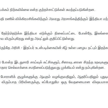
க்கம் நிற்கவில்லை என்ற குற்றச்சாட்டுக்கள் சுமத்தப்படுகின்றன.
ணில் விக்கிரமசிங்கவிற்கும் அவரது அரசாங்கத்திற்கும் இந்தியா மற்ற
 தேர்ந்தெடுக்க இந்தியா எடுக்கும் நிலைப்பாட்டை போன்றே, இலங்கைய
ிரும்புகிறது என்று அவுட்லுக் குறிப்பிட்டுள்ளது.
ருந்தே அரிசி - இறப்பர் உடன்படிக்கையின் கீழ் உள்ள பழைய நட்பும் இதற
ி போன்ற இடதுசாரி சாய்வுக் கட்சிகளும், சீனாவுடனான சிறந்த உறவுகளு
ாதார செல்வாக்கை சமநிலைப்படுத்துவது முக்கியம் என்று நம்புகின்றன.
போராளிக் குழுக்களுக்கு ஆயுதம் வழங்குவதிலும், ஆதரிப்பதிலும் புதுடி
வை விரும்பாத பிரிவினருக்கு, எப்போதுமே ஒரு வேதனையான விஷயமா