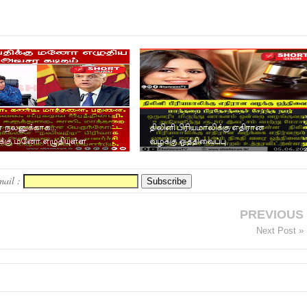
் நலனுக்காக...
திலினி பிரியமாலிக்கு எதிரான
க்கு மனோ எழுதியுள்ள
வழக்கு ஒத்திவைப்பு
தம்.
mail :
PREVIOUS
Next Post »