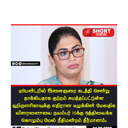
சிறைச்சா
லை
மோதல்:
சந்தேகநப
ர்கள் 62
ஆக
உயர்வு
நான்கு
மாவட்டங்
களுக்கு
மண்சரிவு
அபாய
எச்சரிக்
கை!