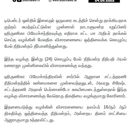
மட்டக்கள
ப்பு
டிபென்டர் ஒன்றில் இளைஞர் ஒருவரை கடத்திச் சென்று தாக்கியதாக
குற்றம் சுமத்தப்பட்டுள்ள முன்னாள் நாடாளுமன்ற உறுப்பினர்
சிறைச்சா
ஹிருணிகா பிரேமச்சந்திரவுக்கு எதிராக சட்ட மா அதிபர் தாக்கல்
லையை
செய்த வழக்கின் மேலதிக விசாரணையை ஒத்திவைக்க கொழும்பு
மேல் நீதிமன்றம் தீர்மானித்துள்ளது.
சுற்றி
பலத்த
இந்த வழக்கு இன்று (24) கொழும்பு மேல் நீதிமன்ற நீதிபதி அமல்
ரணராஜா முன்னிலையில் விசாரணைக்கு வந்தது.
பாதுகாப்பு!
ஹிருணிகா பிரேமச்சந்திரவின் சார்பில் ஆஜரான சட்டத்தரணி
லலித் -
நீதிமன்றத்தில் உண்மைகளை முன்வைத்ததுடன், அவரது சிரேஷ்ட
குகன்
சட்டத்தரணி அஷான் பெர்னாண்டோ சுகயீனமடைந்துள்ளதால் இந்த
வழக்கு விசாரணைக்கு வேறொரு திகதியை வழங்குமாறு கோரினார்.
காணாமற்
இதனையடுத்து வழக்கின் விசாரணையை நவம்பர் 16ஆம் ஆம்
போன
திகதிக்கு ஒத்திவைத்த நீதிமன்றம், அன்றைய தினம் சாட்சியை
வழக்கு
ஆஜராகுமாறு உத்தரவிட்டது.
கோட்டாப