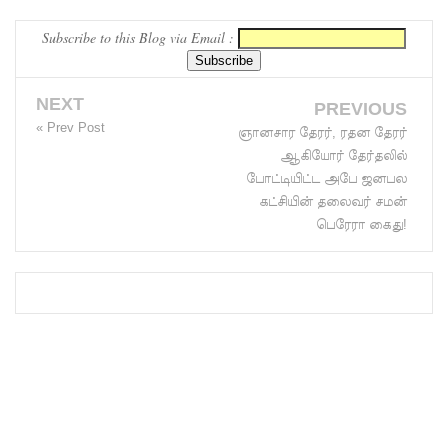
சிறை
Subscribe to this Blog via Email :
மோதலில்
கைதி
NEXT
PREVIOUS
ஒருவர்
« Prev Post
ஞானசார தேரர், ரதன தேரர்
பலி!
ஆகியோர் தேர்தலில்
போட்டியிட்ட அபே ஜனபல
நாட்டில்
கட்சியின் தலைவர் சமன்
தொடரும்
பெரேரா கைது!
சிறைக்கல
வரங்கள் -
முப்படையி
னருக்கு
விடுக்கப்ப
ட்ட