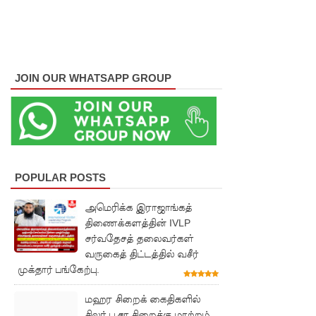
களுக்கா
ன முக்கிய
அறிவிப்பு
பள்ளஞ்
JOIN OUR WHATSAPP GROUP
சேனை
சிறையில்
பதற்றம்:
கைதிகள்
POPULAR POSTS
கூரையில்
அமெரிக்க இராஜாங்கத்
ஏறி
திணைக்களத்தின் IVLP
சர்வதேசத் தலைவர்கள்
போராட்ட
வருகைத் திட்டத்தில் வசீர்
ம்
முக்தார் பங்கேற்பு.
குருவிட்ட
மஹர சிறைக் கைதிகளில்
சிலர் பூசா சிறைக்கு மாற்றம்
சிறையின்