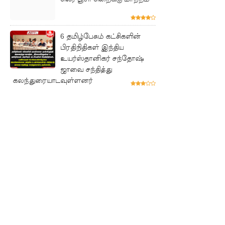
பதற்றம்
கட்டுப்பாட்
6 தமிழ்பேசும் கட்சிகளின்
பிரதிநிதிகள் இந்திய
டுக்குள்
உயர்ஸ்தானிகர் சந்தோஷ்
வந்தது!
ஜாவை சந்தித்து
கலந்துரையாடவுள்ளனர்
புதிய
மெகசின்
சிறைச்சா
லையில்
நேற்று
அமைதியி
ன்மை - 11
பேர்
காயம்!