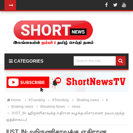
வர்த்தமா
னியில்
வெளியா
னது
22வது
CATEGORIES
அரசியல
மைப்புத்
திருத்தச்
சட்டமூலம்
Home
#Tranding
#Trending
`Braking news
b
யாழ்.சிறை
Braking news
Breaking News
news
!
JUST_IN: ஹிருணிகாவுக்கு எதிரான வழக்கு விசாரணை நவம்பருக்கு
ச்சாலையி
ஒத்திவைப்பு!
லும்
JUST_IN: ஹிருணிகாவுக்கு எதிரான