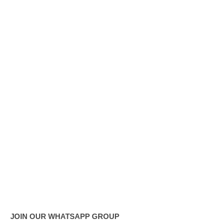
வைத்து
இணைய
வழிப் பண
மோசடி -
எச்சரிக்
கை!
குவைத் –
கொழும்பு
ஸ்ரீலங்கன்
விமான
சேவை
மீண்டும்
ஆரம்பம்!
JOIN OUR WHATSAPP GROUP