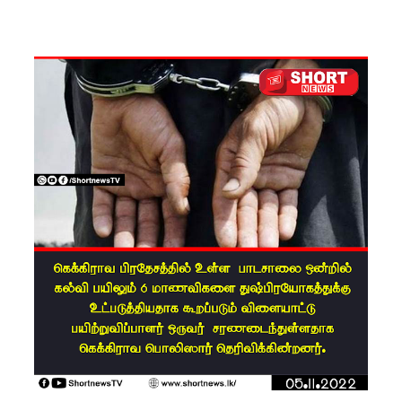
எரிசக்தித்
துறை
ஒத்துழைப்
பு குறித்து
ஆய்வு!
சிறுவர்களி
ன்
கற்பனைக்
கு
சிறகூட்டு
ம்
“இளஞ்சி
றகுகள்” –