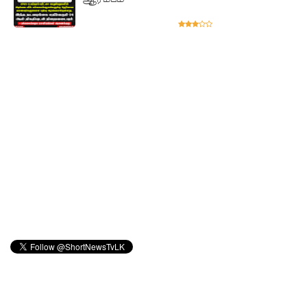
குவைத் -
கொழும்பு
ஸ்ரீலங்கன்
வானூர்தி
சேவைக
ள் இன்று
முதல்
மீண்டும்
ஆரம்பம்!
நாளை
இடம்பெற
வுள்ள
தரம் 5