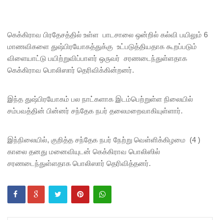
சிமாரா
அலியின்
கெக்கிராவ பிரதேசத்தில் உள்ள பாடசாலை ஒன்றில் கல்வி பயிலும் 6
சிறுவர்
மாணவிகளை துஷ்பிரயோகத்துக்கு உட்படுத்தியதாக கூறப்படும்
கதை நூல்
விளையாட்டு பயிற்றுவிப்பாளர் ஒருவர் சரணடைந்துள்ளதாக
ஆகஸ்ட்
கெக்கிராவ பொலிஸார் தெரிவிக்கின்றனர்.
15
இந்த துஷ்பிரயோகம் பல நாட்களாக இடம்பெற்றுள்ள நிலையில்
வெளியீடு!
சம்பவத்தின் பின்னர் சந்தேக நபர் தலைமறைவாகியுள்ளார்.
மகசின்
சிறைக்கு
இந்நிலையில், குறித்த சந்தேக நபர் நேற்று வெள்ளிக்கிழமை (4 )
காலை தனது மனைவியுடன் கெக்கிராவ பொலிஸில்
ள்
சரணடைந்துள்ளதாக பொலிஸார் தெரிவித்தனர்.
போதைப்
பொருள்
வீச
முயன்ற