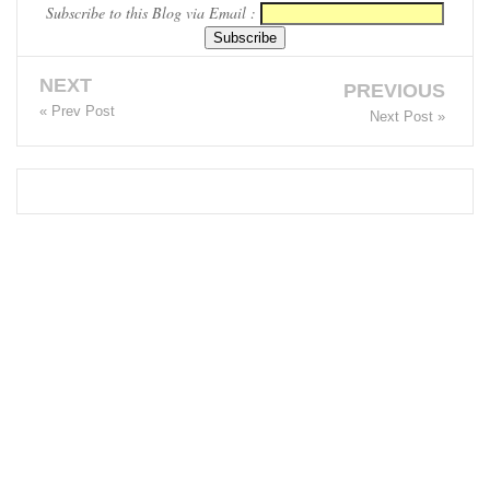
Subscribe to this Blog via Email :
இருவர்
கைது!
NEXT
PREVIOUS
நாடு
« Prev Post
Next Post »
தழுவிய
சோதனை
களில்
தரமற்ற
தலைக்கவ
சங்கள் 431
பறிமுதல்!
இலங்கை
யர்களை
இலக்கு