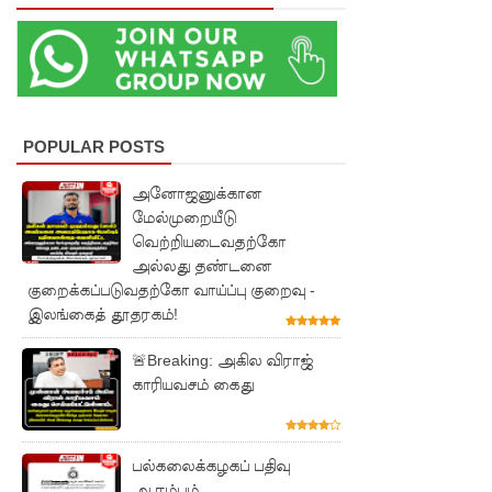
எரிபொரு
ள் விலை
உயர்வுக்கு
எதிராக
POPULAR POSTS
போராட்ட
அனோஜனுக்கான
ம்!
மேல்முறையீடு
வெற்றியடைவதற்கோ
டெங்கு
அல்லது தண்டனை
மரணங்க
குறைக்கப்படுவதற்கோ வாய்ப்பு குறைவு -
இலங்கைத் தூதரகம்!
ளின்
எண்ணிக்
🚨Breaking: அகில விராஜ்
காரியவசம் கைது
கை 64
ஆக
பல்கலைக்கழகப் பதிவு
அதிகரிப்பு!
ஆரம்பம்