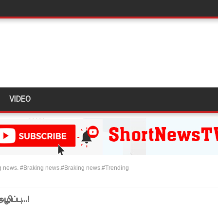
திருத்தச் சட்டமூலம்!
கை!
ளது!
 62 ஆக உயர்வு
கை!
VIDEO
ு!
ஜபக்ச செப்டம்பர் 29ஆம் தேதி காணொளி மூலம் சாட்சியமளிக்க
ி!
 news. #Braking news.#Braking news.#Trending
்கு விடுக்கப்பட்ட அறிவிப்பு!
 கைதிகள்!
ப்பு...!
ிவிப்பு