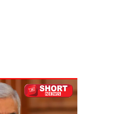
ல் ஏறி போராட்டம்
து!
 - 11 பேர் காயம்!
ிதம்!
ழிப்பு வேலைத்திட்டம் - அமைச்சர் நளிந்த ஜயதிஸ்ஸ!
!
லைமை கட்டுப்பாட்டுக்குள்!