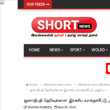
OUR FEEDS
வர்த்தமானியில் வெளியானது 22வது அரசியலமைப்புத் 
யாழ்.சிறைச்சாலையிலும் விசேட பாதுகாப்பு நடவடிக்
இலங்கை அணியின் பலம் துடுப்பாட்டத்திலேயே உள்
நீர்கொழும்பு சிறைச்சாலை மோதல்: சந்தேகநபர்கள்
நான்கு மாவட்டங்களுக்கு மண்சரிவு அபாய எச்சரிக்
HOME
NEWS
SPORT
WOLRD
மட்டக்களப்பு சிறைச்சாலையை சுற்றி பலத்த பாதுகாப்ப
லலித் - குகன் காணாமற்போன வழக்கு கோட்டாபய ரா
நீதிமன்றம் உத்தரவு!
நேற்றைய மெகசின் சிறை மோதலில் கைதி ஒருவர் பல
Home
#Braking news news.
#Braking news #Braking
நாட்டில் தொடரும் சிறைக்கலவரங்கள் - முப்படையினருக
ஜனாதிபதி தெரிவுக்கான இரகசிய வாக்குச்சீட்டு அழிப்பு...!
சிறையின் வாயிற்கதவை முற்றுகையிட்ட பல்லன்சேன
ஜனாதிபதி தெரிவுக்கான இரகசிய வாக்குச்சீட்டு அழி
பேராதனைப் பல்கலை மாணவர்களுக்கான முக்கிய அற
SHAHNI RAMEES
April 05, 2023