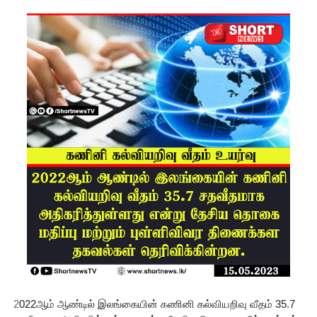
11 இந்திய
மீனவர்க
ள்
பாதுகாப்
பாக மீட்பு
ஊழல்
தடுப்பு
சட்டமூலத்
தில்
மீண்டும்
திருத்தம்!
சாகிப் அல்
ஹசனின்
2
022ஆம் ஆண்டில் இலங்கையின் கணினி கல்வியறிவு வீதம் 35.7