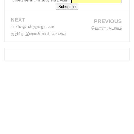
தைகுழி
NEXT
வழக்கு
PREVIOUS
பாகிஸ்தான் ஜனநாயகம்
வெள்ள அபாயம்
விசார
குறித்து இம்ரான் கான் கவலை
ணை
ஆகஸ்ட்
24க்கு
ஒத்திவைப்
பு
பல்கலைக்
கழகப்
பதிவு
ஆரம்பம்
கஞ்சிபா