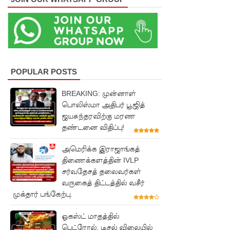
கை!
ஈட்டி
எறிதலுக்
கான
POPULAR POSTS
உலக
BREAKING: முன்னாள்
தரவரிசை
பொலிஸ்மா அதிபர் பூஜித்
யில்
ஜயசுந்தரவிற்கு மரண
தண்டனை விதிப்பு!
ரூமேஷ்
அமெரிக்க இராஜாங்கத்
தரங்க
திணைக்களத்தின் IVLP
முதலிடத்தி
சர்வதேசத் தலைவர்கள்
வருகைத் திட்டத்தில் வசீர்
ல்!
முக்தார் பங்கேற்பு.
புத்தாக்க
ஓகஸ்ட் மாதத்தில்
ஆராய்ச்சி
பெட்ரோல், டீசல் விலையில்