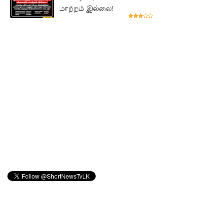
களுக்கு
மாற்றம் இல்லை!
அரசின்
ஆதரவு
முழுமை
யாக
கிடைக்கும்
- பிரதமர்!
மாகாண
சபைத்
தேர்தலை
விரைவில்
நடத்துமா
று இந்தியா