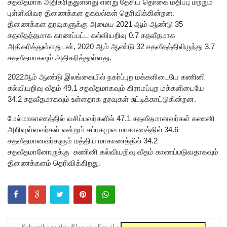
வீட்டின்
சதவீதமாக அதிகரித்துள்ளது என்று தேசிய தொகை மதிப்பு மற்றும்
புள்ளிவிவர திணைக்கள தகவல்கள் தெரிவிக்கின்றன.
மீது
திணைக்கள தரவுகளுக்கு அமைய 2021 ஆம் ஆண்டு 35
சதவீதத்தமாக காணப்பட்ட கல்வியறிவு 0.7 சதவீதமாக
பெற்றோ
அதிகரித்துள்ளதுடன், 2020 ஆம் ஆண்டு 32 சதவீதத்திலிருந்து 3.7
ல் குண்டு
சதவீதமாகவும் அதிகரித்துள்ளது.
வீச்சு!
2022ஆம் ஆண்டு இலங்கையில் நகர்ப்புற மக்களிடையே கணினி
நெடுந்தீவு
கல்வியறிவு வீதம் 49.1 சதவீதமாகவும் கிராமப்புற மக்களிடையே
34.2 சதவீதமாகவும் உள்ளதாக தரவுகள் சுட்டிக்காட்டுகின்றன.
அருகே
மேல்மாகாணத்தில் வசிப்பவர்களில் 47.1 சதவீதமானவர்கள் கணனி
இந்திய
அறிவுள்ளவர்கள் என்றும் சப்ரகமுவ மாகாணத்தில் 34.6
மீன்பிடிக்
சதவீதமானவர்களும் மத்திய மாகாணத்தில் 34.2
சதவீதமானோருக்கு கணினி கல்வியறிவு வீதம் காணப்படுவதாகவும்
கப்பல்
திணைக்களம் தெரிவிக்கிறது.
கவிழ்வு
குருக்கள்ம
டம்
மனிதப்பு
Subscribe to this Blog via Email :