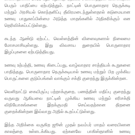
பெரும் பாதிப்பை ஏற்படுத்தும். நாட்டின் பொருளாதார நெருக்கடி
வைத்து
மற்றும் அரசியல் கொந்தளிப்பு தீவிரமடைந்துள்ளதால் கடுமையான
உணவு பாதுகாப்பின்மை அடுத்த மாதங்களில் அதிகரிக்கும் என
இணைய
தெரிவிக்கப்பட்டுள்ளது.
வழிப் பண
கடந்த ஆண்டு ஏற்பட்ட வெள்ளத்தின் விளைவுகளால் நிலைமை
மோசடி -
மோசமாசியுள்ளது. இது விவசாய துறையில் பொருளாதார
எச்சரிக்
இழப்புகளை ஏற்படுத்தியது.
கை!
உணவு உற்பத்தி, உணவு கிடைப்பது, வாழ்வாதார சாத்தியக் கூறுகளை
குவைத் –
பாதித்தது. பொருளாதார நெருக்கடியால் உணவு மற்றும் பிற முக்கிய
பொருட்களை குடும்பங்கள் வாங்கும் சக்தி குறைந்து இருக்கின்றன.
கொழும்பு
ஸ்ரீலங்கன்
வெளிநாட்டு கையிருப்பு பற்றாக்குறை, பணத்தின் மதிப்பு குறைந்து
வருவது ஆகியவை நாட்டின் முக்கிய உணவு மற்றும் எரிசக்தி
விமான
விநியோகங்களை இறக்குமதி செய்வதற்கான திறனை
குறைக்கின்றன இவ்வாறு அதில் கூறப்பட்டுள்ளது.
சேவை
மீண்டும்
இந்த அறிக்கை வருகிற ஜூன் முதல் நவம்பர் மாதம் வரையிலான
காலத்தை உள்ளடக்கியது. ஏற்கனவே பாகிஸ்தானில் உணவு
ஆரம்பம்!