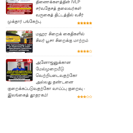
திணைக்களத்தின் IVLP
லை:
சர்வதேசத் தலைவர்கள்
எரிபொரு
வருகைத் திட்டத்தில் வசீர்
முக்தார் பங்கேற்பு.
ள்
கொடுப்ப
மஹர சிறைக் கைதிகளில்
சிலர் பூசா சிறைக்கு மாற்றம்
னவே
திருத்தப்ப
அனோஜனுக்கான
ட்டது!
மேல்முறையீடு
22ஆவது
வெற்றியடைவதற்கோ
அல்லது தண்டனை
அரசியல
குறைக்கப்படுவதற்கோ வாய்ப்பு குறைவு -
மைப்புத்
இலங்கைத் தூதரகம்!
திருத்தத்தி
ற்கு
எதிராக