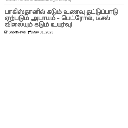
எரிசக்தித்
பாகிஸ்தானில் கடும் உணவு தட்டுப்பாடு
துறை
ஏற்படும் அபாயம் - பெட்ரோல், டீசல்
விலையும் கடும் உயர்வு!
ஒத்துழைப்
ShortNews
May 31, 2023
பு குறித்து
ஆய்வு!
சிறுவர்களி
ன்
கற்பனைக்
கு
சிறகூட்டு
ம்
“இளஞ்சி
றகுகள்” –