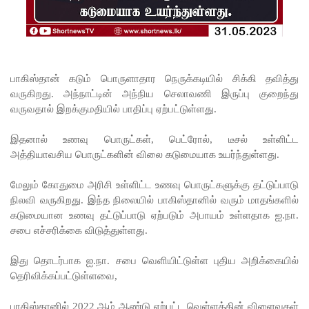
முயன்ற
இருவர்
கைது!
நாடு
பாகிஸ்தான் கடும் பொருளாதார நெருக்கடியில் சிக்கி தவித்து
வருகிறது. அந்நாட்டின் அந்நிய செலாவணி இருப்பு குறைந்து
தழுவிய
வருவதால் இறக்குமதியில் பாதிப்பு ஏற்பட்டுள்ளது.
சோதனை
இதனால் உணவு பொருட்கள், பெட்ரோல், டீசல் உள்ளிட்ட
களில்
அத்தியாவசிய பொருட்களின் விலை கடுமையாக உயர்ந்துள்ளது.
தரமற்ற
மேலும் கோதுமை அரிசி உள்ளிட்ட உணவு பொருட்களுக்கு தட்டுப்பாடு
தலைக்கவ
நிலவி வருகிறது. இந்த நிலையில் பாகிஸ்தானில் வரும் மாதங்களில்
சங்கள் 431
கடுமையான உணவு தட்டுப்பாடு ஏற்படும் அபாயம் உள்ளதாக ஐ.நா.
சபை எச்சரிக்கை விடுத்துள்ளது.
பறிமுதல்!
இலங்கை
இது தொடர்பாக ஐ.நா. சபை வெளியிட்டுள்ள புதிய அறிக்கையில்
தெரிவிக்கப்பட்டுள்ளவை,
யர்களை
பாகிஸ்தானில் 2022 ஆம் ஆண்டு ஏற்பட்ட வெள்ளத்தின் விளைவுகள்
இலக்கு