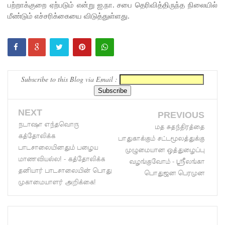
பற்றாக்குறை ஏற்படும் என்று ஐ.நா. சபை தெரிவித்திருந்த நிலையில்
எரிபொரு
மீண்டும் எச்சரிக்கையை விடுத்துள்ளது.
ள் விலை
உயர்வுக்கு
எதிராக
Subscribe to this Blog via Email :
போராட்ட
ம்!
NEXT
PREVIOUS
டெங்கு
நடாஷா எந்தவொரு
மத சுதந்திரத்தை
மரணங்க
கத்தோலிக்க
பாதுகாக்கும் சட்டமூலத்துக்கு
பாடசாலையினதும் பழைய
ளின்
முழுமையான ஒத்துழைப்பு
மாணவியல்ல! - கத்தோலிக்க
வழங்குவோம் - ஸ்ரீலங்கா
எண்ணிக்
தனியார் பாடசாலையின் பொது
பொதுஜன பெரமுன
முகாமையாளர் அறிக்கை!
கை 64
ஆக
அதிகரிப்பு!