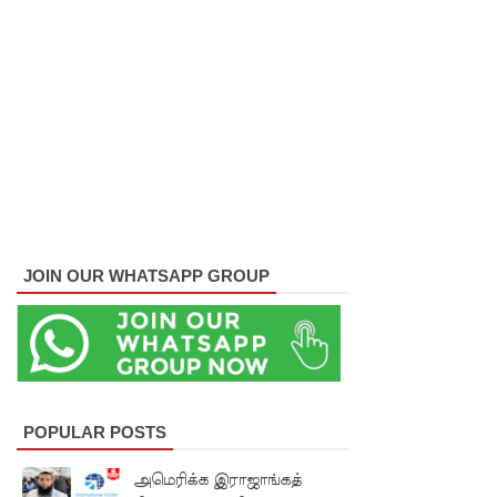
புலமைப்ப
ரிசில்
பரீட்சை
தொடர்பில்
முக்கிய
அறிவிப்பு!
நாடாளும
JOIN OUR WHATSAPP GROUP
ன்ற
உறுப்பின
ர்களின்
சம்பளம்
உயர்த்தப்
POPULAR POSTS
படவில்
அமெரிக்க இராஜாங்கத்