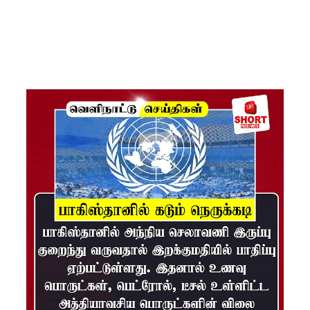
சிமாரா
அலியின்
சிறுவர்
கதை நூல்
ஆகஸ்ட்
15
வெளியீடு!
மகசின்
சிறைக்கு
ள்
போதைப்
பொருள்
வீச