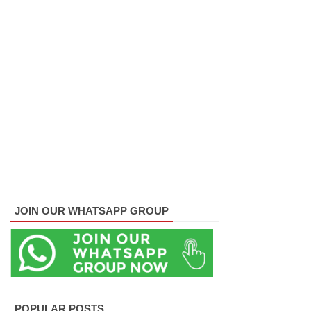
24க்கு
ஒத்திவைப்
பு
பல்கலைக்
கழகப்
பதிவு
ஆரம்பம்
கஞ்சிபா
னை
JOIN OUR WHATSAPP GROUP
இம்ரா
னை
கைது
செய்ய
POPULAR POSTS