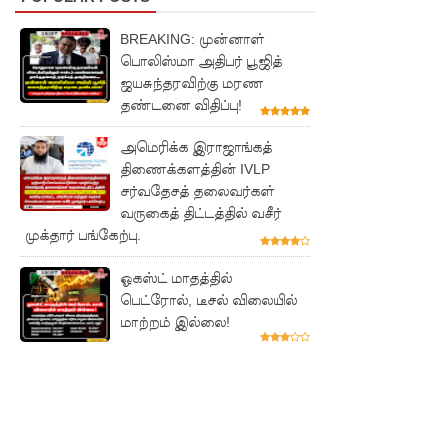
மலேசிய -
BREAKING: முன்னாள்
சர்வதேச
பொலிஸ்மா அதிபர் பூஜித்
ஜயசுந்தரவிற்கு மரண
பொலிஸா
தண்டனை விதிப்பு!
ருடன்
அமெரிக்க இராஜாங்கத்
இலங்கை
திணைக்களத்தின் IVLP
இணைந்
சர்வதேசத் தலைவர்கள்
வருகைத் திட்டத்தில் வசீர்
து
முக்தார் பங்கேற்பு.
நடவடிக்
ஓகஸ்ட் மாதத்தில்
கை!
பெட்ரோல், டீசல் விலையில்
மாற்றம் இல்லை!
ஈட்டி
எறிதலுக்
கான
உலக