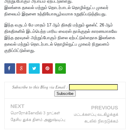
ஊழல்
அற்றுப்போகும் அபாயம் ஏற்பட்டுள்ளது.
இலங்கை தகவல் மற்றும் தொடர்பாடல் தொழில்நுட்ப முகவர்
தடுப்பு
நிலையம் இதனை உத்தியோகபூர்வமாக உறுதிப்படுத்தியது.
சட்டமூலத்
இந்த வருடம் மே மாதம் 17 ஆம் திகதி மற்றும் ஓகஸ்ட் 26 ஆம்
தில்
திகதிகளில் இடம்பெற்ற பாரிய வைரஸ் தாக்குதல் காரணமாகவே
இந்த தரவுகள் அற்றுப்போகும் நிலை ஏற்பட்டுள்ளதாக இலங்கை
மீண்டும்
தகவல் மற்றும் தொடர்பாடல் தொழில்நுட்ப முகவர் நிறுவனம்
திருத்தம்!
குறிப்பிட்டுள்ளது.
சாகிப் அல்
ஹசனின்
வீட்டின்
Subscribe to this Blog via Email :
மீது
பெற்றோ
NEXT
PREVIOUS
ல் குண்டு
மொரோக்கோவில் 3 நாட்கள்
மட்டக்களப்பு வடகிழக்குக்
வீச்சு!
தேசிய துக்க தினம் அனுஷ்டிப்பு
கடலில் நிலநடுக்கம்
நெடுந்தீவு