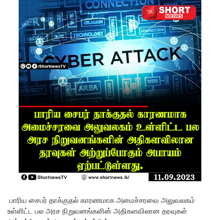
மட்டுமே
உள்நாட்டு
உற்பத்தி -
வசந்த
சமரசிங்க!
நெடுந்தீவு
கடற்பரப்பி
ல் சிக்கிய
11 இந்திய
மீனவர்க
ள்
பாதுகாப்
பாரிய சைபர் தாக்குதல் காரணமாக அமைச்சரவை அலுவலகம்
பாக மீட்பு
உள்ளிட்ட பல அரச நிறுவனங்களின் அதிகளவிலான தரவுகள்