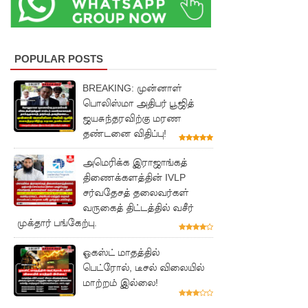
இலங்கை
த்
POPULAR POSTS
தூதரகம்!
இந்திய
BREAKING: முன்னாள்
பொலிஸ்மா அதிபர் பூஜித்
வெளியுற
ஜயசுந்தரவிற்கு மரண
வுச்
தண்டனை விதிப்பு!
செயலாள
அமெரிக்க இராஜாங்கத்
ருக்கும்,
திணைக்களத்தின் IVLP
சர்வதேசத் தலைவர்கள்
ஜனாதிபதி
வருகைத் திட்டத்தில் வசீர்
முக்தார் பங்கேற்பு.
க்கும்
இடையில்
ஓகஸ்ட் மாதத்தில்
பெட்ரோல், டீசல் விலையில்
சந்திப்பு!
மாற்றம் இல்லை!
தமிழ்