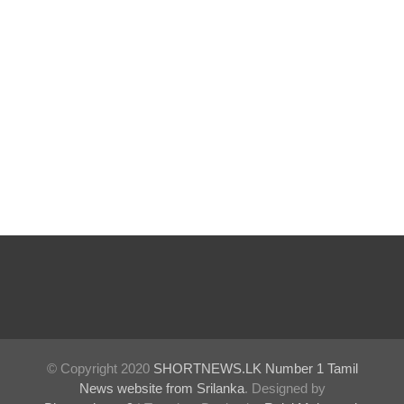
ஹெரோயி
ன் கடத்த
முயன்ற
இருவர்
கைது
உயர்தரப்
பரீட்சை
யை
ஒத்திவை
க்குமாறு
கோரிய
மனு
© Copyright 2020
SHORTNEWS.LK Number 1 Tamil
தள்ளுபடி
News website from Srilanka
. Designed by
🚨