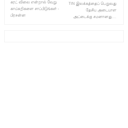
கரட் விலை என்றால் வேறு
TIN இலக்கத்தைப் பெறுவது
பு!
காய்கறிகளை சாப்பிடுங்கள் -
தேசிய அடையாள
பிரசன்ன
அட்டைக்கு சமனானது....
எதிர்க்கட்
சித்
தலைவ
ரைச்
சந்தித்தார்
இந்திய
வெளியுற
வுச்
செயலாள
ர் மிஸ்ரி!
அனோஜ
னுக்கான