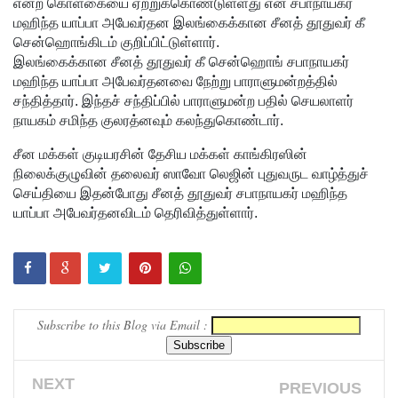
இலக்கு
என்ற கொள்கையை ஏற்றுக்கொண்டுள்ளது என சபாநாயகர்
மஹிந்த யாப்பா அபேவர்தன இலங்கைக்கான சீனத் தூதுவர் கீ
சீரற்ற
சென்ஹொங்கிடம் குறிப்பிட்டுள்ளார்.
இலங்கைக்கான சீனத் தூதுவர் கீ சென்ஹொங் சபாநாயகர்
வானிலை
மஹிந்த யாப்பா அபேவர்தனவை நேற்று பாராளுமன்றத்தில்
யால் 16
சந்தித்தார். இந்தச் சந்திப்பில் பாராளுமன்ற பதில் செயலாளர்
நாயகம் சமிந்த குலரத்னவும் கலந்துகொண்டார்.
ஆயிரத்தி
ற்கும்
சீன மக்கள் குடியரசின் தேசிய மக்கள் காங்கிரஸின்
நிலைக்குழுவின் தலைவர் ஸாவோ லெஜின் புதுவருட வாழ்த்துச்
அதிகமா
செய்தியை இதன்போது சீனத் தூதுவர் சபாநாயகர் மஹிந்த
யாப்பா அபேவர்தனவிடம் தெரிவித்துள்ளார்.
னோருக்கு
பாதிப்பு
மத்திய
மாகாணத்
Subscribe to this Blog via Email :
தின் புதிய
ஆளுநர்
NEXT
PREVIOUS
பதவியேற்