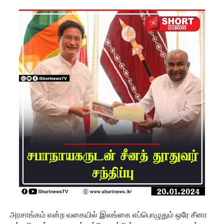
பிரேமதாச
!
சிறைகளு
ம்
குற்றவாளி
களும்
அற்ற
முன்மாதிரி
நாட்டை
உருவாக்கு
வதே
அரசாங்க
த்தின்
அரசாங்கம் என்ற வகையில் இலங்கை எப்பொழுதும் ஒரே சீனா