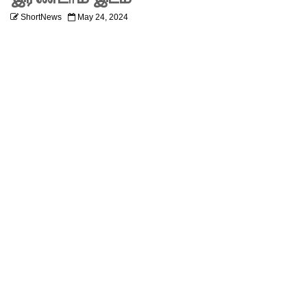
எரிசக்தித்
ShortNews
May 24, 2024
துறை
ஒத்துழைப்
பு குறித்து
ஆய்வு!
சிறுவர்களி
ன்
கற்பனைக்
கு
சிறகூட்டு
ம்
“இளஞ்சி
றகுகள்” –