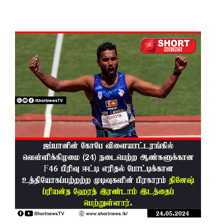
சிமாரா
அலியின்
சிறுவர்
கதை நூல்
ஆகஸ்ட்
15
வெளியீடு!
மகசின்
சிறைக்கு
ள்
போதைப்
பொருள்
வீச