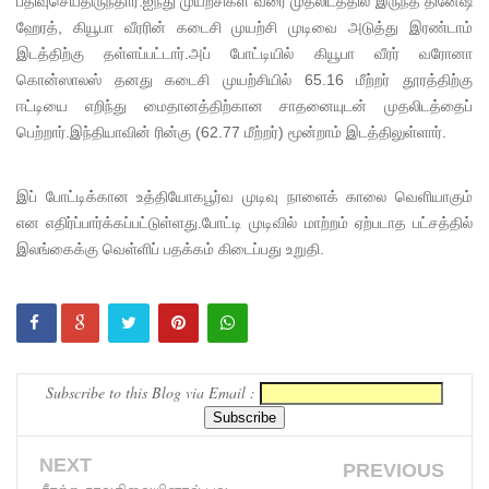
பதிவுசெய்திருந்தார்.ஐந்து முயற்சிகள் வரை முதலிடத்தில் இருந்த தினேஷ்
ஹேரத், கியூபா வீரரின் கடைசி முயற்சி முடிவை அடுத்து இரண்டாம்
வைத்து
இடத்திற்கு தள்ளப்பட்டார்.அப் போட்டியில் கியூபா வீரர் வரோனா
இணைய
கொன்ஸாலஸ் தனது கடைசி முயற்சியில் 65.16 மீற்றர் தூரத்திற்கு
ஈட்டியை எறிந்து மைதானத்திற்கான சாதனையுடன் முதலிடத்தைப்
வழிப் பண
பெற்றார்.இந்தியாவின் ரின்கு (62.77 மீற்றர்) மூன்றாம் இடத்திலுள்ளார்.
மோசடி -
எச்சரிக்
இப் போட்டிக்கான உத்தியோகபூர்வ முடிவு நாளைக் காலை வெளியாகும்
கை!
என எதிர்ப்பார்க்கப்பட்டுள்ளது.போட்டி முடிவில் மாற்றம் ஏற்படாத பட்சத்தில்
இலங்கைக்கு வெள்ளிப் பதக்கம் கிடைப்பது உறுதி.
குவைத் –
கொழும்பு
ஸ்ரீலங்கன்
விமான
Subscribe to this Blog via Email :
சேவை
மீண்டும்
NEXT
PREVIOUS
ஆரம்பம்!