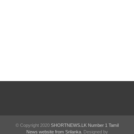
பல்லன்சே
ன
சிறைச்சா
லைகளின்
நிலைமை
கட்டுப்பாட்
டுக்குள்!
வர்த்தமா
னியில்
வெளியா
னது
22வது
© Copyright 2020
SHORTNEWS.LK Number 1 Tamil
அரசியல
News website from Srilanka
. Designed by