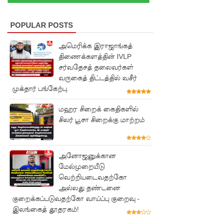
புலமைப்ப
ரிசில்
POPULAR POSTS
பரீட்சை
அமெரிக்க இராஜாங்கத்
தொடர்பில்
திணைக்களத்தின் IVLP
சர்வதேசத் தலைவர்கள்
முக்கிய
வருகைத் திட்டத்தில் வசீர்
முக்தார் பங்கேற்பு.
அறிவிப்பு!
நாடாளும
மஹர சிறைக் கைதிகளில்
சிலர் பூசா சிறைக்கு மாற்றம்
ன்ற
உறுப்பின
ர்களின்
அனோஜனுக்கான
மேல்முறையீடு
சம்பளம்
வெற்றியடைவதற்கோ
அல்லது தண்டனை
உயர்த்தப்
குறைக்கப்படுவதற்கோ வாய்ப்பு குறைவு -
படவில்
இலங்கைத் தூதரகம்!