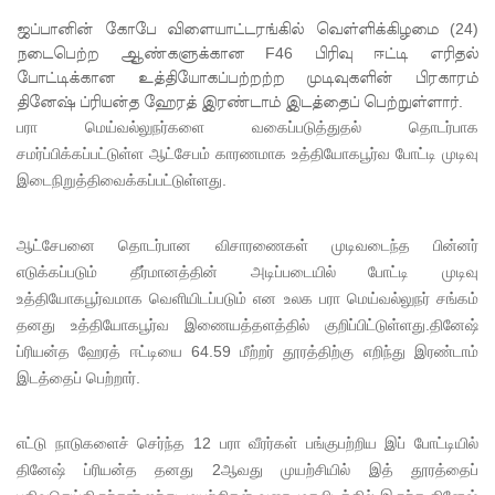
முயன்ற
ஜப்பானின் கோபே விளையாட்டரங்கில் வெள்ளிக்கிழமை (24)
இருவர்
நடைபெற்ற ஆண்களுக்கான F46 பிரிவு ஈட்டி எரிதல்
போட்டிக்கான உத்தியோகப்பற்றற்ற முடிவுகளின் பிரகாரம்
கைது!
தினேஷ் ப்ரியன்த ஹேரத் இரண்டாம் இடத்தைப் பெற்றுள்ளார்.
நாடு
பரா மெய்வல்லுநர்களை வகைப்படுத்துதல் தொடர்பாக
தழுவிய
சமர்ப்பிக்கப்பட்டுள்ள ஆட்சேபம் காரணமாக உத்தியோகபூர்வ போட்டி முடிவு
இடைநிறுத்திவைக்கப்பட்டுள்ளது.
சோதனை
களில்
ஆட்சேபனை தொடர்பான விசாரணைகள் முடிவடைந்த பின்னர்
தரமற்ற
எடுக்கப்படும் தீர்மானத்தின் அடிப்படையில் போட்டி முடிவு
உத்தியோகபூர்வமாக வெளியிடப்படும் என உலக பரா மெய்வல்லுநர் சங்கம்
தலைக்கவ
தனது உத்தியோகபூர்வ இணையத்தளத்தில் குறிப்பிட்டுள்ளது.தினேஷ்
சங்கள் 431
ப்ரியன்த ஹேரத் ஈட்டியை 64.59 மீற்றர் தூரத்திற்கு எறிந்து இரண்டாம்
இடத்தைப் பெற்றார்.
பறிமுதல்!
இலங்கை
எட்டு நாடுகளைச் செர்ந்த 12 பரா வீரர்கள் பங்குபற்றிய இப் போட்டியில்
யர்களை
தினேஷ் ப்ரியன்த தனது 2ஆவது முயற்சியில் இத் தூரத்தைப்
இலக்கு