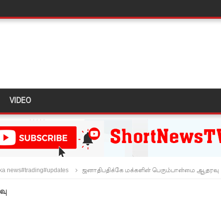
ிதம்!
ழிப்பு வேலைத்திட்டம் - அமைச்சர் நளிந்த ஜயதிஸ்ஸ!
!
ுறையீட்டு விசாரணை செப்டம்பர் 23 வரை ஒத்திவைப்பு!
டர்களையும் உள்வாங்கவும் - உதுமா லெப்பை MP!
VIDEO
டமூலங்கள் நிறைவேற்றம்!
மாறு உத்தரவு!
்க 5 தொலைபேசி இலக்கங்கள்!
ாதேஷில் மீண்டும் பதற்றம்!
nka news#trading#updates
ஜனாதிபதிக்கே மக்களின் பெரும்பான்மை ஆதரவு
வு
ாகும் - பிரதமர்!
ஜனாதிபதியிடம்!