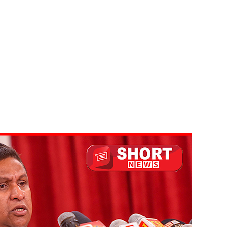
ய கல்லூரியில் நிர்மாணிக்கப்பட்ட நவீன விஞ்ஞான ஆய்வகக்
விடயங்களை சமர்ப்பித்த பொலிஸார்!
ப்பு!
 நீர் வெட்டு!
ாதம்!
ுகை!
ாற்றமில்லை!