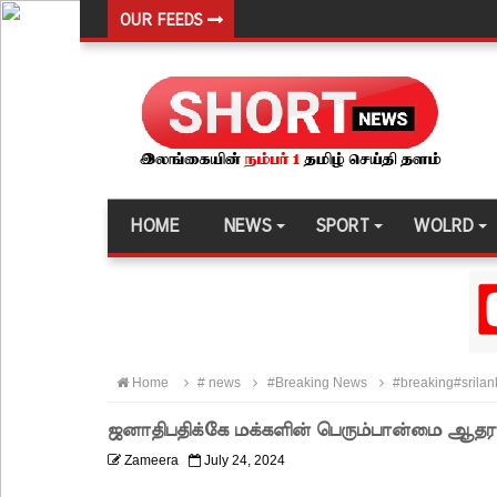
OUR FEEDS
மீனவர்கள் விடுதலை கோரி ஜெய்சங்கருக்கு விஜய் கட
இரு ஆண்டுகள் இலக்கு நிர்ணயிக்கப்பட்ட டெங்கு ஒ
முழுமையான கட்டுப்பாட்டுக்குள் வந்த மெகசின் சிறை
ஹிருணிகாவின் சிறைத் தண்டனைக்கு எதிரான மேல்ம
சுகாதார உதவியாளர் நியமனங்களில் சுகாதார தொண்
HOME
NEWS
SPORT
WOLRD
விலங்குகள், தேசிய நீர் வழங்கல் வடிகால் சபை சட்
146 சட்டவிரோத சூதாட்ட இணையதளங்களை முடக்கு
பரீட்சைக் காலத்தில் இடர்கள் ஏற்பட்டால் அறிவிக
தாயகம் திரும்புவதற்கு ஷேக் ஹசீனா தயார்! - பங்கள
Home
# news
#Breaking News
#breaking#srila
லாஃப்ஸ் எரிவாயு விலையிலும் மாற்றமில்லை!
ஜனாதிபதிக்கே மக்களின் பெரும்பான்மை ஆதர
பாகுபாடற்ற சேவையே தரமான அறிவியலின் அடித்தளம
Zameera
July 24, 2024
நீர்கொழும்பு சிறை வன்முறை தொடர்பான அறிக்கை 