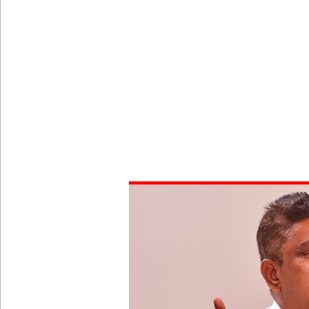
கட்டார் சாரிட்டியினால் களுத்துறை முஸ்லிம் மத்தி
கட்டிடம் திறப்பு!
சாகரவின் சர்ச்சை கருத்து தொடர்பில் நீதிமன்றில் 
டெங்குவால் உயிரிழந்தவர்களின் எண்ணிக்கை அதிகரி
வெள்ளவத்தை மற்றும் பாமன்கடையில் 07 மணித்தியால
SLS தரமற்ற தலைக்கவசங்கள் விற்றவர்களுக்கு அபர
கொழும்பில் சட்டவிரோத மருந்துக் களஞ்சியம் முற்ற
ஓகஸ்ட் மாதத்திற்கான லிட்ரோ எரிவாயு விலையில் ம
குருவிட்ட சிறைச்சாலையில் அமைதியின்மை!