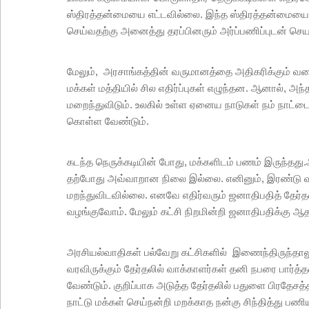
ஸ்திரத்தன்மையை எட்டவில்லை. இந்த ஸ்திரத்தன்மைய
செய்வதற்கு அனைத்து தரப்பினரும் அர்ப்பணிப்புடன் செய
மேலும், அரசாங்கத்தின் வருமானத்தை அதிகரிக்கும் வகையி
மக்கள் மத்தியில் சில எதிர்ப்புகள் எழுந்தன. ஆனால், அ
மறைந்துவிடும். உலகில் உள்ள ஏனைய நாடுகள் நம் நாட
கொள்ள வேண்டும்.
கடந்த நெருக்கடியின் போது, மக்களிடம் பணம் இருந்தத
தற்போது அவ்வாறான நிலை இல்லை. எனினும், இரண்டு வரு
மறந்துவிடவில்லை. எனவே எதிர்வரும் ஜனாதிபதித் தேர
வழங்குவோம். மேலும் கட்சி நிறமின்றி ஜனாதிபதிக்கு ஆத
அரசியல்வாதிகள் பல்வேறு கட்சிகளில் இணைந்திருந்தால
வரவிருக்கும் தேர்தலில் வாக்காளர்கள் தனி நபரை பார்த்த
வேண்டும். குறிப்பாக அடுத்த தேர்தலில் பதுளை பிரதேசத
நாட்டு மக்கள் செய்நன்றி மறக்காத நன்கு சிந்தித்து ப