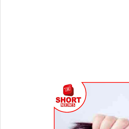
பல்கலைக்கழகப் பதிவு ஆரம்பம்
கஞ்சிபானை இம்ரானை கைது செய்ய மலேசிய - சர
ஈட்டி எறிதலுக்கான உலக தரவரிசையில் ரூமேஷ் தரங்
புத்தாக்க ஆராய்ச்சிகளுக்கு அரசின் ஆதரவு முழுமை
மாகாண சபைத் தேர்தலை விரைவில் நடத்துமாறு இந
ஐ.எம்.எப். அடிமைகளாக மாறியதால் வாழ்க்கைச் சும
சிறைகளும் குற்றவாளிகளும் அற்ற முன்மாதிரி நாட
சாகரவின் சர்ச்சை கருத்து தொடர்பில் நீதிமன்றில் 