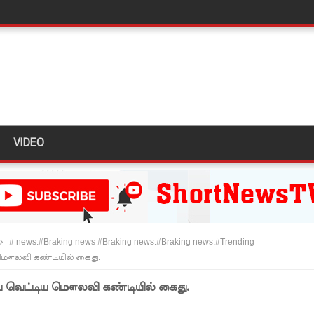
ப்பு!
 நீர் வெட்டு!
ாதம்!
ுகை!
ாற்றமில்லை!
VIDEO
நெடுஞ்சாலையில் செல்ல தடை!
ட்டுமே உள்நாட்டு உற்பத்தி - வசந்த சமரசிங்க!
பாதுகாப்பாக மீட்பு
# news.#Braking news #Braking news.#Braking news.#Trending
வீச்சு!
மௌலவி கண்டியில் கைது.
 வெட்டிய மௌலவி கண்டியில் கைது.
கஸ்ட் 24க்கு ஒத்திவைப்பு