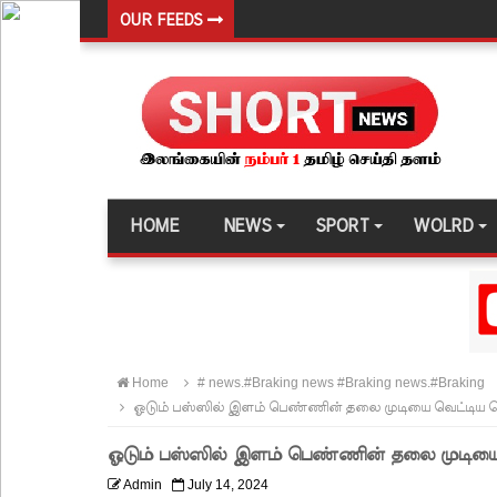
OUR FEEDS
டெங்குவால் உயிரிழந்தவர்களின் எண்ணிக்கை அதிகரி
வெள்ளவத்தை மற்றும் பாமன்கடையில் 07 மணித்தியால
SLS தரமற்ற தலைக்கவசங்கள் விற்றவர்களுக்கு அபர
கொழும்பில் சட்டவிரோத மருந்துக் களஞ்சியம் முற்ற
ஓகஸ்ட் மாதத்திற்கான லிட்ரோ எரிவாயு விலையில் ம
HOME
NEWS
SPORT
WOLRD
பயிற்சி ஓட்டுநர் ( L பலகை) வாகனங்கள் அதிவேக 
இலங்கையின் பெரிய வெங்காயத் தேவையில் 10 வீதம் ம
நெடுந்தீவு கடற்பரப்பில் சிக்கிய 11 இந்திய மீனவர்கள் 
ஊழல் தடுப்பு சட்டமூலத்தில் மீண்டும் திருத்தம்!
Home
# news.#Braking news #Braking news.#Braking
சாகிப் அல் ஹசனின் வீட்டின் மீது பெற்றோல் குண்டு 
ஓடும் பஸ்ஸில் இளம் பெண்ணின் தலை முடியை வெட்டிய 
நெடுந்தீவு அருகே இந்திய மீன்பிடிக் கப்பல் கவிழ்வு
ஓடும் பஸ்ஸில் இளம் பெண்ணின் தலை முடியை
குருக்கள்மடம் மனிதப்புதைகுழி வழக்கு விசாரணை ஆ
Admin
July 14, 2024