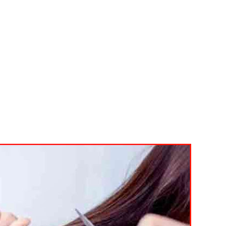
்வதேச பொலிஸாருடன் இலங்கை இணைந்து நடவடிக்கை!
க முதலிடத்தில்!
யாக கிடைக்கும் - பிரதமர்!
்தியா கோரிக்கை!
ை அதிகரித்தது - சஜித் பிரேமதாச!
்டை உருவாக்குவதே அரசாங்கத்தின் இலக்கு
விடயங்களை சமர்ப்பித்த பொலிஸார்!