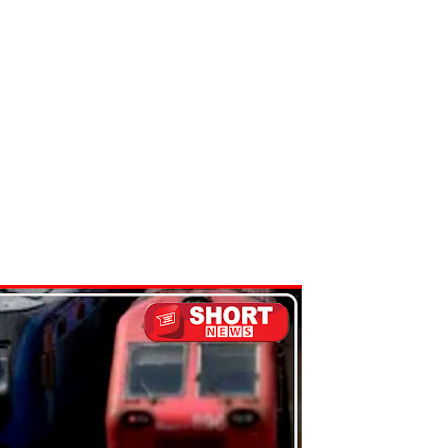
 நீர் வெட்டு!
ாதம்!
ுகை!
ாற்றமில்லை!
நெடுஞ்சாலையில் செல்ல தடை!
ட்டுமே உள்நாட்டு உற்பத்தி - வசந்த சமரசிங்க!
பாதுகாப்பாக மீட்பு
ுறையீட்டு விசாரணை செப்டம்பர் 23 வரை ஒத்திவைப்பு!