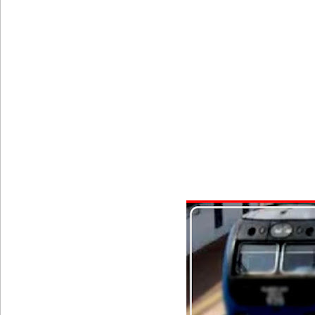
வெள்ளவத்தை மற்றும் பாமன்கடையில் 07 மணித்தியால
SLS தரமற்ற தலைக்கவசங்கள் விற்றவர்களுக்கு அபர
கொழும்பில் சட்டவிரோத மருந்துக் களஞ்சியம் முற்ற
ஓகஸ்ட் மாதத்திற்கான லிட்ரோ எரிவாயு விலையில் ம
பயிற்சி ஓட்டுநர் ( L பலகை) வாகனங்கள் அதிவேக 
இலங்கையின் பெரிய வெங்காயத் தேவையில் 10 வீதம் ம
நெடுந்தீவு கடற்பரப்பில் சிக்கிய 11 இந்திய மீனவர்கள் 
ஊழல் தடுப்பு சட்டமூலத்தில் மீண்டும் திருத்தம்!
ஹிருணிகாவின் சிறைத் தண்டனைக்கு எதிரான மேல்ம