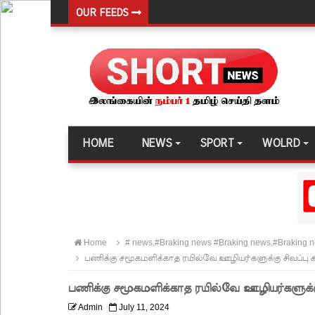
OUR FEEDS
சுகாதார உதவியாளர் நியமனங்களில் சுகாதார தொண்
விலங்குகள், தேசிய நீர் வழங்கல் வடிகால் சபை சட்
146 சட்டவிரோத சூதாட்ட இணையதளங்களை முடக்கு
பரீட்சைக் காலத்தில் இடர்கள் ஏற்பட்டால் அறிவிக
தாயகம் திரும்புவதற்கு ஷேக் ஹசீனா தயார்! - பங்கள
HOME
NEWS
SPORT
WOLRD
லாஃப்ஸ் எரிவாயு விலையிலும் மாற்றமில்லை!
பாகுபாடற்ற சேவையே தரமான அறிவியலின் அடித்தளம
நீர்கொழும்பு சிறை வன்முறை தொடர்பான அறிக்கை 
கட்டார் சாரிட்டியினால் களுத்துறை முஸ்லிம் மத்தி
Home
# news.#Braking news #Braking news.#Braking 
கட்டிடம் திறப்பு!
பணிக்கு சமூகமளிக்காத ரயில்வே ஊழியர்களுக்கு சிவப்பு கட
சாகரவின் சர்ச்சை கருத்து தொடர்பில் நீதிமன்றில் 
பணிக்கு சமூகமளிக்காத ரயில்வே ஊழியர்களுக்கு 
டெங்குவால் உயிரிழந்தவர்களின் எண்ணிக்கை அதிகரி
Admin
July 11, 2024