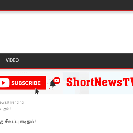
டர்களையும் உள்வாங்கவும் - உதுமா லெப்பை MP!
டமூலங்கள் நிறைவேற்றம்!
மாறு உத்தரவு!
்க 5 தொலைபேசி இலக்கங்கள்!
ாதேஷில் மீண்டும் பதற்றம்!
VIDEO
ாகும் - பிரதமர்!
ஜனாதிபதியிடம்!
ய கல்லூரியில் நிர்மாணிக்கப்பட்ட நவீன விஞ்ஞான ஆய்வகக்
news.#Trending
ிதம் !
விடயங்களை சமர்ப்பித்த பொலிஸார்!
சிவப்பு கடிதம் !
ப்பு!