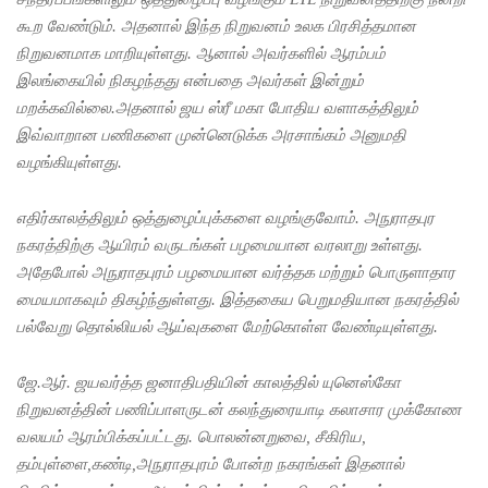
பரீட்சைக
கூற வேண்டும். அதனால் இந்த நிறுவனம் உலக பிரசித்தமான
ளுக்கு
நிறுவனமாக மாறியுள்ளது. ஆனால் அவர்களில் ஆரம்பம்
இலங்கையில் நிகழந்தது என்பதை அவர்கள் இன்றும்
விசேட
மறக்கவில்லை.அதனால் ஜய ஸ்ரீ மகா போதிய வளாகத்திலும்
ஏற்பாடுக
இவ்வாறான பணிகளை முன்னெடுக்க அரசாங்கம் அனுமதி
ள்
வழங்கியுள்ளது.
களுத்து
எதிர்காலத்திலும் ஒத்துழைப்புக்களை வழங்குவோம். அநுராதபுர
றை
நகரத்திற்கு ஆயிரம் வருடங்கள் பழமையான வரலாறு உள்ளது.
அதேபோல் அநுராதபுரம் பழமையான வர்த்தக மற்றும் பொருளாதார
சிறைச்சா
மையமாகவும் திகழ்ந்துள்ளது. இத்தகைய பெறுமதியான நகரத்தில்
லைக்கு
பல்வேறு தொல்லியல் ஆய்வுகளை மேற்கொள்ள வேண்டியுள்ளது.
ஹெரோயி
ஜே.ஆர். ஜயவர்த்த ஜனாதிபதியின் காலத்தில் யுனெஸ்கோ
ன் கடத்த
நிறுவனத்தின் பணிப்பாளருடன் கலந்துரையாடி கலாசார முக்கோண
முயன்ற
வலயம் ஆரம்பிக்கப்பட்டது. பொலன்னறுவை, சீகிரிய,
இருவர்
தம்புள்ளை,கண்டி,அநுராதபுரம் போன்ற நகரங்கள் இதனால்