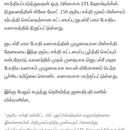
சாத்தியப்படுத்துவதன் ஒரு அங்கமாக LTL ஹோல்டிங்க்ஸ்
தொடர்பில்
நிறுவனத்தின் கிலோ வோட் 150 சூரிய சக்தி மூலம் மின்சாரம்
இந்திய
உற்பத்தி செய்வதற்கான கட்டமைப்பு ஜயஸ்ரீ மகா போதிய
உயர்ஸ்தா
வளாகத்தில் நிறுப்பட்டுள்ளது.
னிகரிடம்
ஜய ஸ்ரீ மகா போதி வளாகத்தின் முழுமையான மின்சக்தி
எடுத்து
தேவையை இந்த சூர்ய சக்தி கட்டமைப்பு பூர்த்தி செய்யும்
ரைக்கப்ப
என்பதோடு, வரலாற்றில் முதல் முறையாக ஜெய ஸ்ரீ மஹா
ட்டது!
போதிய வளாகம் முழுமையாக காபன் விமோசனம் பெற்ற
சீரற்ற
பூச்சிய உமிழ்வை கொண்ட வளாகமாக மாற்றப்பட்டுள்ளது.
வானிலை:
இங்கு மேலும் கருத்து தெரிவித்த ஜனாதிபதி ரணில்
புலமைப்ப
விக்ரமசிங்க,
ரிசில்
மற்றும்
“சூரிய சக்தி உள்ளிட்ட மீள் புதுப்பிக்கத்தக்க வலுசக்திகளை
இலங்கையின் அறிமுகப்படுத்த முன்வரும் அனைத்து
உயர்தரப்
சந்தர்ப்பங்களிலும் ஒத்துழைப்பு வழங்கும் LTL நிறுவனத்திற்கு நன்றி