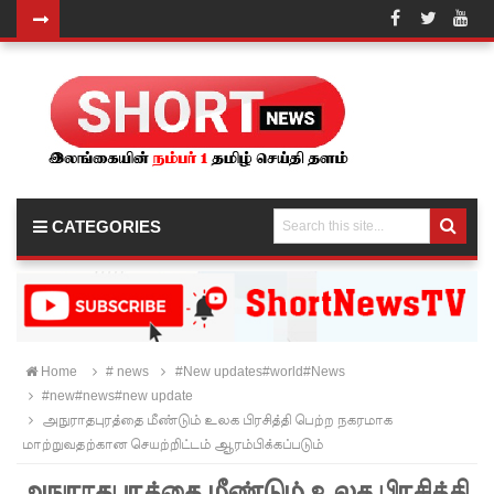
ஐ.எம்.எப்.
அடிமைக
ளாக
மாறியதால்
வாழ்க்கை
CATEGORIES
ச் சுமை
அதிகரித்த
து - சஜித்
பிரேமதாச
Home
# news
#New updates#world#News
#new#news#new update
!
அநுராதபுரத்தை மீண்டும் உலக பிரசித்தி பெற்ற நகரமாக
சிறைகளு
மாற்றுவதற்கான செயற்றிட்டம் ஆரம்பிக்கப்படும்
ம்
அநுராதபுரத்தை மீண்டும் உலக பிரசித்தி