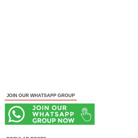
மலேசிய -
சர்வதேச
பொலிஸா
ருடன்
இலங்கை
இணைந்
து
நடவடிக்
கை!
JOIN OUR WHATSAPP GROUP
ஈட்டி
எறிதலுக்
கான
உலக