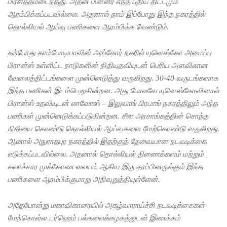
பிரசித்தமடைந்தது. அதன் பின்னர் எந்த புதிய திட்டமும்
கைது
ஆரம்பிக்கப்படவில்லை. அதனால் நாம் இப்போது இந்த நகரத்தில்
உயர்தரப்
தொல்லியல் ஆய்வு பணிகளை ஆரம்பிக்க வேண்டும்.
பரீட்சை
தற்போது காம்போடியாவின் அங்கோர் நகரில் யுனெஸ்கோ அமைப்பு
யை
பிரான்ஸ் உள்ளிட்ட நாடுகளின் நிதியுதவியுடன் பெரிய அளவிலான
ஒத்திவை
வேலைத்திட்டங்களை முன்னெடுத்து வருகிறது. 30-40 வருடங்களாக
க்குமாறு
இந்த பணிகள் இடம்பெறுகின்றன. அது போலவே யுனெஸ்கோவினால்
பிரான்ஸ் உதவியுடன் லாவோஸ் – இலுவாங் பிரபாங் நகரத்திலும் அந்த
கோரிய
பணிகள் முன்னெடுக்கப்படுகின்றன. சீன அரசாங்கத்தின் சொந்த
மனு
நிதியை கொண்டு தொல்லியல் ஆய்வுகளை மேற்கொண்டு வருகிறது.
தள்ளுபடி
ஆனால் அநுராதபுர நகரத்தில் இதற்குத் தேவையான நடவடிக்கை
எடுக்கப்படவில்லை. அதனால் தொல்லியல் திணைக்களம் மற்றும்
🚨
கலாச்சார முக்கோண வலயம் ஆகிய இரு தரப்பினருக்கும் இந்த
Breaking:
பணிகளை ஆரம்பிக்குமாறு அறிவுறுத்தியுள்ளேன்.
அகில
அதேபோன்று மகாவிகாரையில் அகழ்வாராய்ச்சி நடவடிக்கைகள்
விராஜ்
மேற்கொள்ள டர்ஹெம் பல்கலைக்கழகத்துடன் இணக்கம்