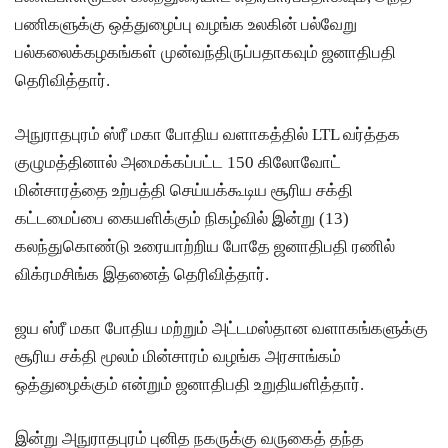
பணிகளுக்கு ஒத்துழைப்பு வழங்க உலகின் பல்வேறு
கோ
பல்கலைக்கழகங்கள் முன்வந்திருப்பதாகவும் ஜனாதிபதி
அல்லது
தெரிவித்தார்.
தண்ட
னை
அநுராதபுரம் ஸ்ரீ மகா போதிய வளாகத்தில் LTL வர்த்தக
குழுமத்தினால் அமைக்கப்பட்ட 150 கிலோவோட்
குறைக்கப்
மின்சாரத்தை உற்பத்தி செய்யக்கூடிய சூரிய சக்தி
படுவதற்
கட்டமைப்பை கையளிக்கும் நிகழ்வில் இன்று (13)
கோ
கலந்துகொண்டு உரையாற்றிய போதே ஜனாதிபதி ரணில்
வாய்ப்பு
விக்ரமசிங்க இதனைத் தெரிவித்தார்.
குறைவு -
ஜய ஸ்ரீ மகா போதிய மற்றும் அட்டமஸ்தான வளாகங்களுக்கு
இலங்கை
சூரிய சக்தி மூலம் மின்சாரம் வழங்க அரசாங்கம்
த்
ஒத்துழைக்கும் என்றும் ஜனாதிபதி உறுதியளித்தார்.
தூதரகம்!
இன்று அநுராதபுரம் புனித நகருக்கு வருகைத் தந்த
இந்திய