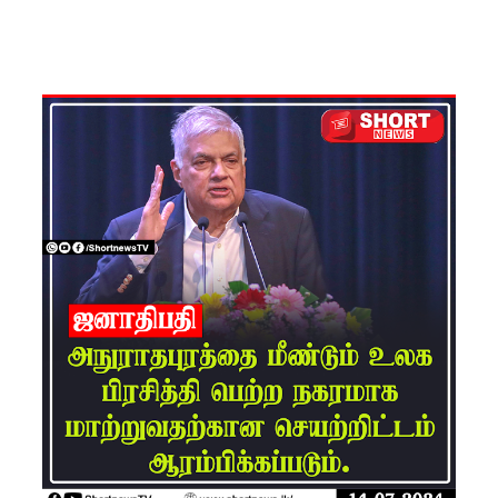
ஆயிரத்தி
ற்கும்
அதிகமா
னோருக்கு
பாதிப்பு
மத்திய
மாகாணத்
தின் புதிய
ஆளுநர்
பதவியேற்
பு!
எதிர்க்கட்
சித்