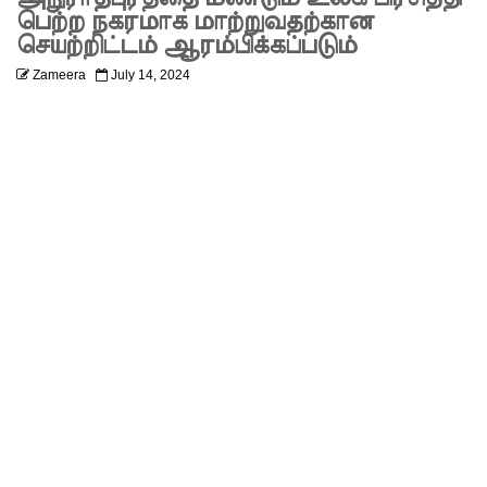
குற்றவாளி
பெற்ற நகரமாக மாற்றுவதற்கான
செயற்றிட்டம் ஆரம்பிக்கப்படும்
களும்
Zameera
July 14, 2024
அற்ற
முன்மாதிரி
நாட்டை
உருவாக்கு
வதே
அரசாங்க
த்தின்
இலக்கு
சீரற்ற
வானிலை
யால் 16