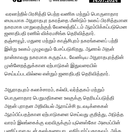
தலைவ
ரைச்
வரலாற்றில் பிரசித்தி பெற்ற வணிக மற்றும் பொருளாதார
மையமாக அநுராதபுர நகரத்தை மீண்டும் உலகப் பிரசித்தமான
சந்தித்தார்
நகரமாக மாறுவதற்குத் வேலைத்திட்டம் ஆரம்பிக்கப்படுமென
இந்திய
ஜனாதிபதி ரணில் விக்ரமசிங்க தெரிவித்தார்.
தஞ்சாவூர், மதுரை மற்றும் காஞ்சிபுரம் நகரங்களைப் பற்றி
வெளியுற
இன்று உலகம் முழுவதும் பேசப்படுகிறது. ஆனால் அதன்
வுச்
நான்காவது நகரமாக கருதப்பட வேண்டிய அநுராதபுரத்தின்
செயலாள
முன்னேறத்துக்கான ஏற்பாடுகள் இதுவரையில்
ர் மிஸ்ரி!
செய்யப்படவில்லை என்றும் ஜனாதிபதி தெரிவித்தார்.
அனோஜ
அநுராதபுரம் கலாச்சாரம், கல்வி, வர்த்தகம் மற்றும்
னுக்கான
பொருளாதார பெறுமதிகளை உலகுக்கு தெரியப்படுத்தி
மேல்மு
அதன் புராதன அறிவியல் ஆராய்ச்சி நடவடிக்கைகள்
றையீடு
ஆரம்பிப்பதற்கான ஏற்பாடுகளை செய்வது குறித்து, அடுத்த
வெற்றிய
வாரம் இலங்கைக்கு வரவிருக்கும் யுனெஸ்கோ அமைப்பின்
பணிப்பாளருடன் கலந்துரையாட எதிர்பார்ப்பதாகவும், அந்த
டைவதற்