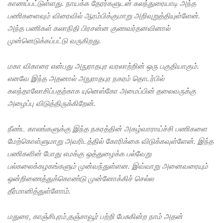
காரியவச
காணப்பட்டுள்ளது. நாயக்க தேரர்களுடன் கலந்துரையாடி அந்த
பணிகளைவும் விரைவில் ஆரம்பிக்குமாறு அறிவுறுத்தியுள்ளேன்.
ம் கைது
அந்த பணிகள் கலாநிதி பிரசன்ன குணவர்தனவினால்
மக்கள்
முன்னெடுக்கப்பட்டு வருகிறது.
நலனுக்கே
மகா விகாரை என்பது அநுராதபுர வரலாற்றின் ஒரு பகுதியாகும்.
முன்னுரி
எனவே இந்த அதனால் அநுராதபுர நகரம் தொடர்பில்
மை
கலந்தாலோசிப்பதற்காக யுனெஸ்கோ அமைப்பின் தலைவருக்கு
கந்தசாமி
அழைப்பு விடுத்திருக்கிறேன்.
பிரபு
நீண்ட காலங்களுக்கு இந்த நகரத்தின் அகழ்வாராய்ச்சி பணிகளை
எம்.பி!
மேற்கொள்ளுமாறு அவரிடத்தில் கோரிக்கை விடுக்கவுள்ளேன். இந்த
முதலாவது
பணிகளின் போது எமக்கு ஒத்துழைக்க பல்வேறு
பல்கலைக்கழகங்களும் முன்வந்துள்ளன. இவ்வாறு அனைவரையும்
நேரலை
ஒன்றிணைத்துக்கொண்டு முன்னோக்கிச் செல்ல
செய்யப்பட்
தீர்மானித்துள்ளோம்.
ட மாநகர
மதுரை, காஞ்சிபுரம்,தஞ்சாவூர் பற்றி பேசுகின்ற நாம் அதன்
சபை