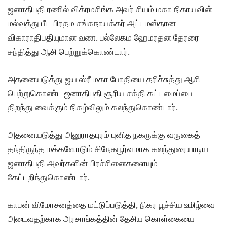
ஜனாதிபதி ரணில் விக்ரமசிங்க அவர் சியம் மகா நிகாயவின்
வெளியுற
மல்வத்து பீட பிரதம சங்கநாயக்கர் அட்டமஸ்தான
வுச்
விகாராதிபதியுமான வண. பல்லேகம ஹேமரதன தேரரை
செயலாள
சந்தித்து ஆசி பெற்றுக்கொண்டார்.
ருக்கும்,
அதனையடுத்து ஜய ஸ்ரீ மகா போதியை தரிச்சுத்து ஆசி
ஜனாதிபதி
பெற்றுகொண்ட ஜனாதிபதி சூரிய சக்தி கட்டமைப்பை
க்கும்
திறந்து வைக்கும் நிகழ்விலும் கலந்துகொண்டார்.
இடையில்
சந்திப்பு!
அதனையடுத்து அனுராதபுரம் புனித நகருக்கு வருகைத்
தந்திருந்த மக்களோடும் சிநேகபூர்வமாக கலந்துரையாடிய
தமிழ்
ஜனாதிபதி அவர்களின் பிரச்சினைகளையும்
பேசும்
கேட்டறிந்துகொண்டார்.
மக்களின்
உரிமைக
காபன் விமோசனத்தை மட்டுப்படுத்தி, நிகர பூச்சிய உமிழ்வை
அடைவதற்காக அரசாங்கத்தின் தேசிய கொள்கையை
ள்