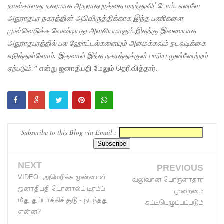
நான்காவது நகரமாக அநுராதபுரத்தை மறந்துவிட்டோம். எனவே
கூட்டம்
அநுராதபுர நகரத்தின் அபிவிருத்திக்காக இந்த பணிகளை
முன்னெடுக்க வேண்டியது அவசியமாகும்.இதற்கு இணையாக
தெஹிவ
அநுராதபுரத்தில் பல ஹோட்டல்களையும் அமைக்கவும் நடவடிக்கை
ளை -
எடுத்துள்ளோம். இதனால் இந்த நகரத்துக்குள் பாரிய முன்னேற்றம்
கல்கிசையி
ஏற்படும்.”
என்று ஜனாதிபதி மேலும் தெரிவித்தார்.
ல்
ஆரம்பமா
னது!
Subscribe to this Blog via Email :
துபாயில்
வினோதம்
NEXT
PREVIOUS
: பிரபல
VIDEO: அமெரிக்க முன்னாள்
வலுவான பொருளாதார
மனித
ஜனாதிபதி டொனால்ட் டிரம்ப்
முறைமை
மீது துப்பாக்கிச் சூடு - நடந்தது
ரோபோவு
கட்டியெழுப்பப்படும்
என்ன?
க்கு