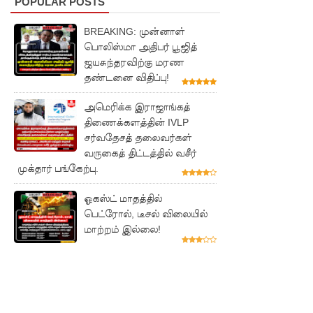
POPULAR POSTS
தரவரிசை
BREAKING: முன்னாள்
யில்
பொலிஸ்மா அதிபர் பூஜித்
ரூமேஷ்
ஜயசுந்தரவிற்கு மரண
தண்டனை விதிப்பு!
தரங்க
முதலிடத்தி
அமெரிக்க இராஜாங்கத்
திணைக்களத்தின் IVLP
ல்!
சர்வதேசத் தலைவர்கள்
புத்தாக்க
வருகைத் திட்டத்தில் வசீர்
முக்தார் பங்கேற்பு.
ஆராய்ச்சி
களுக்கு
ஓகஸ்ட் மாதத்தில்
பெட்ரோல், டீசல் விலையில்
அரசின்
மாற்றம் இல்லை!
ஆதரவு
முழுமை
யாக