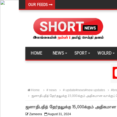
OUR FEEDS
மத்திய மாகாணத்தின் புதிய ஆளுநர் பதவியேற்பு!
எதிர்க்கட்சித் தலைவரைச் சந்தித்தார் இந்திய வெளிய
அனோஜனுக்கான மேல்முறையீடு வெற்றியடைவதற்கோ
- இலங்கைத் தூதரகம்!
இந்திய வெளியுறவுச் செயலாளருக்கும், ஜனாதிபதிக்கும
HOME
NEWS
SPORT
WOLRD
தமிழ் பேசும் மக்களின் உரிமைகள் தொடர்பில் இந்திய
சீரற்ற வானிலை: புலமைப்பரிசில் மற்றும் உயர்தரப் 
களுத்துறை சிறைச்சாலைக்கு ஹெரோயின் கடத்த ம
உயர்தரப் பரீட்சையை ஒத்திவைக்குமாறு கோரிய மனு
Home
# news
# update#news#new updates
#bre
🚨Breaking: அகில விராஜ் காரியவசம் கைது
ஜனாதிபதித் தேர்தலுக்கு 15,000க்கும் அதிகமான வாக்குப் 
மக்கள் நலனுக்கே முன்னுரிமை கந்தசாமி பிரபு எம்.பி
ஜனாதிபதித் தேர்தலுக்கு 15,000க்கும் அதிகமான 
முதலாவது நேரலை செய்யப்பட்ட மாநகர சபை கூட்
Zameera
August 31, 2024