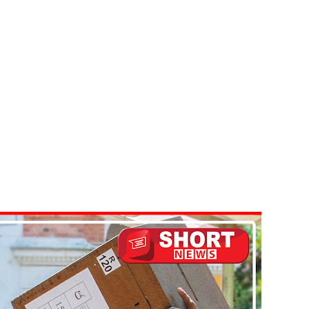
ுமணம்!
 28க்கு ஒத்திவைப்பு
்பு
ை - அமைச்சர் ஆனந்த விஜேபால!
டத்தின் முன் நிறுத்தப்பட வேண்டும் - மரிக்கார்!
ை அதிகரித்தது - சஜித் பிரேமதாச!
்டை உருவாக்குவதே அரசாங்கத்தின் இலக்கு
க்கு பாதிப்பு