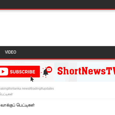
ுறவுச் செயலாளர் மிஸ்ரி!
 அல்லது தண்டனை குறைக்கப்படுவதற்கோ வாய்ப்பு குறைவு
் இடையில் சந்திப்பு!
VIDEO
 உயர்ஸ்தானிகரிடம் எடுத்துரைக்கப்பட்டது!
பரீட்சைகளுக்கு விசேட ஏற்பாடுகள்
ுயன்ற இருவர் கைது
 தள்ளுபடி
aking#srilanka news#trading#updates
பெட்டிகள்
!
வாக்குப் பெட்டிகள்
டம் தெஹிவளை - கல்கிசையில் ஆரம்பமானது!