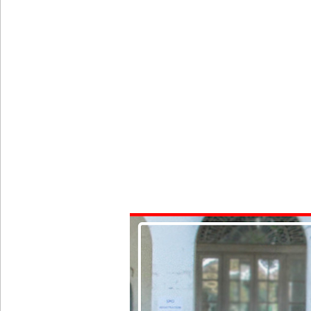
துபாயில் வினோதம்: பிரபல மனித ரோபோவுக்கு திர
இலஞ்ச ஆணைக்குழுவில் ஆஜரான அகில விராஜ்!
சஷீந்திர ராஜபக்ஷவின் வழக்கு விசாரணை செப்டம்பர்
ஆசன பட்டி பொருத்துவதற்கான கால அவகாசம் நீடிப
சாகரவின் சர்ச்சைக் கருத்துக்கு உடனடி விசாரண
உயிர்த்த ஞாயிறு தாக்குதலைத் திட்டமிட்டவர்களும் சட்
ஐ.எம்.எப். அடிமைகளாக மாறியதால் வாழ்க்கைச் சும
சிறைகளும் குற்றவாளிகளும் அற்ற முன்மாதிரி நாட
சீரற்ற வானிலையால் 16 ஆயிரத்திற்கும் அதிகமானோரு