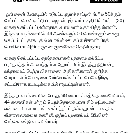
முயன்ற
இருவர்
ஒன்லைன் மோசடியில் ஈடுபட்ட குற்றச்சாட்டின் பேரில் 50க்கும்
மேற்பட்ட வெளிநாட்டு பிரஜைகள் புத்தளம் பகுதியில் நேற்று (30)
கைது!
கைது செய்யப்பட்டுள்ளதாக பொலிஸார் தெரிவித்துள்ளனர்.
நாடு
இந்த நடவடிக்கையில் 44 ஆண்களும் 09 பெண்களும் கைது
செய்யப்பட்டதாக பதில் பொலிஸ் ஊடகப் பேச்சாளர் பிரதி
தழுவிய
பொலிஸ்மா அதிபர் ருவன் குணசேகர தெரிவித்தார்.
சோதனை
கைது செய்யப்பட்ட சந்தேகநபர்கள் புத்தளம் கல்பிட்டி
களில்
பிரதேசத்தில் அமைந்துள்ள ஹோட்டலில் இருந்து நீதிமன்ற
உத்தரவைப் பெற்று விசாரணை அதிகாரிகளால் குறித்த
தரமற்ற
ஹோட்டலில் சோதனை மேற்கொள்ளப்பட்ட போதே இந்த
தலைக்கவ
சட்டவிரோத நடவடிக்கையில் ஈடுபட்டுள்ளனர்.
சங்கள் 431
இந்த நடவடிக்கையின் போது, ​​98 கையடக்கத் தொலைபேசிகள்,
பறிமுதல்!
44 கணனிகள் மற்றும் பெருந்தொகையான சிம் அட்டைகள்
என்பன பொலிஸாரால் கைப்பற்றப்பட்டுள்ளதுடன், மேலதிக
இலங்கை
விசாரணைகளை கணினி குற்றப் புலனாய்வுப் பிரிவினர்
மேற்கொண்டு வருகின்றனர்.
யர்களை
இலக்கு
கைது செய்யப்பட்ட சந்தேக நபர்களிடமிருந்து கிடைத்த தகவலின்