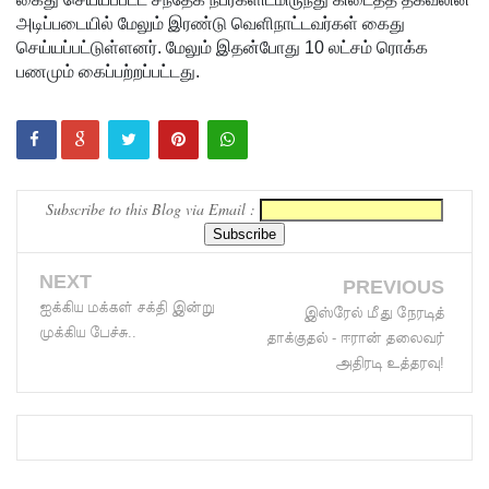
அடிப்படையில் மேலும் இரண்டு வெளிநாட்டவர்கள் கைது
வைத்து
செய்யப்பட்டுள்ளனர். மேலும் இதன்போது 10 லட்சம் ரொக்க
இணைய
பணமும் கைப்பற்றப்பட்டது.
வழிப் பண
மோசடி -
எச்சரிக்
Subscribe to this Blog via Email :
கை!
குவைத் –
NEXT
PREVIOUS
கொழும்பு
ஐக்கிய மக்கள் சக்தி இன்று
இஸ்ரேல் மீது நேரடித்
ஸ்ரீலங்கன்
முக்கிய பேச்சு..
தாக்குதல் - ஈரான் தலைவர்
அதிரடி உத்தரவு!
விமான
சேவை
மீண்டும்
ஆரம்பம்!