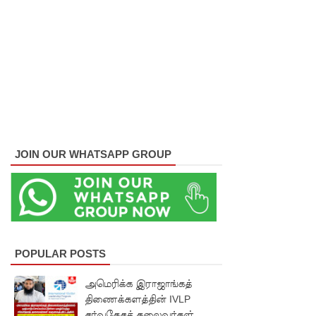
குவைத் -
கொழும்பு
ஸ்ரீலங்கன்
வானூர்தி
சேவைக
ள் இன்று
JOIN OUR WHATSAPP GROUP
முதல்
மீண்டும்
ஆரம்பம்!
நாளை
இடம்பெற
POPULAR POSTS
வுள்ள
அமெரிக்க இராஜாங்கத்
திணைக்களத்தின் IVLP
தரம் 5
சர்வதேசத் தலைவர்கள்