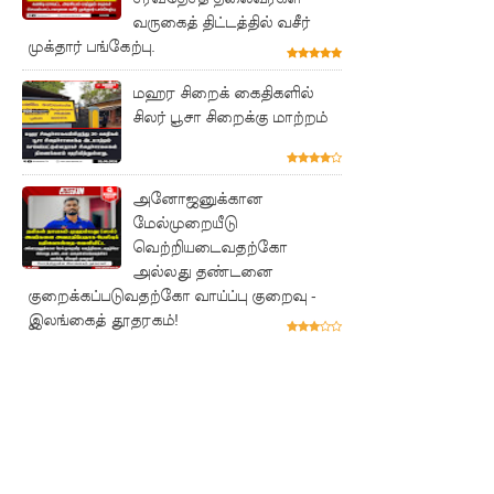
புலமைப்ப
வருகைத் திட்டத்தில் வசீர்
முக்தார் பங்கேற்பு.
ரிசில்
பரீட்சை
மஹர சிறைக் கைதிகளில்
சிலர் பூசா சிறைக்கு மாற்றம்
தொடர்பில்
முக்கிய
அனோஜனுக்கான
அறிவிப்பு!
மேல்முறையீடு
நாடாளும
வெற்றியடைவதற்கோ
அல்லது தண்டனை
ன்ற
குறைக்கப்படுவதற்கோ வாய்ப்பு குறைவு -
உறுப்பின
இலங்கைத் தூதரகம்!
ர்களின்
சம்பளம்
உயர்த்தப்
படவில்