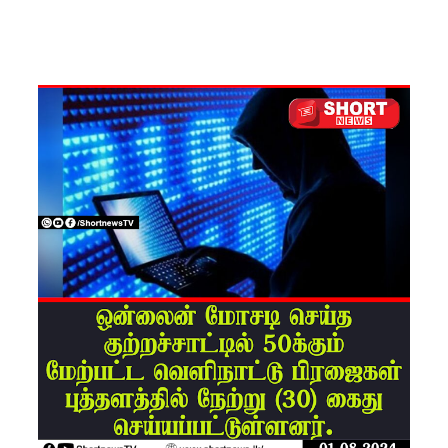
சிமாரா
அலியின்
சிறுவர்
கதை நூல்
ஆகஸ்ட்
15
வெளியீடு!
மகசின்
சிறைக்கு
ள்
போதைப்
பொருள்
வீச