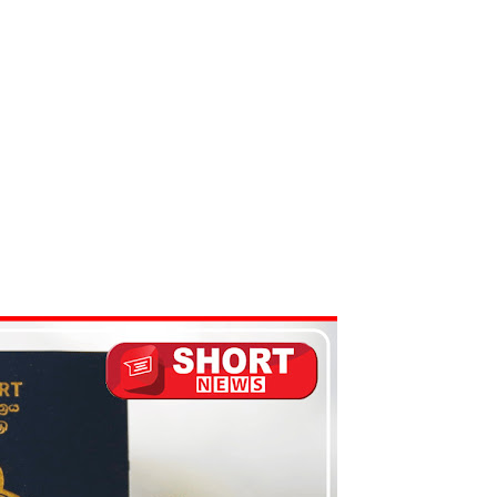
ை தொடர்பில் முக்கிய அறிவிப்பு!
டவில்லை: எரிபொருள் கொடுப்பனவே திருத்தப்பட்டது!
தியில் இறங்கத் தயாராகும் சட்டத்தரணிகள்!
தரமுயர்வு!
லைமை கட்டுப்பாட்டுக்குள்!
திருத்தச் சட்டமூலம்!
கை!
் சிறைச்சாலை மோதல் தொடர்கின்றது! - சஜித் பிரேமதாச