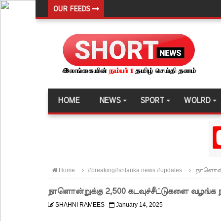
OUR FEEDS
சிறை மோதல்களுக்கும் ராஜபக்ஷர்களுக்கும் தொடர்ப
தரக் குறைபாடுகள் காரணமாக சில நாடுகளில் புதிய இலங
தெற்கு அதிவேக நெடுஞ்சாலையின் கெலனிகம பகுதியி
இந்தியா-இலங்கை எரிசக்தித் துறை ஒத்துழைப்பு குறி
சிறுவர்களின் கற்பனைக்கு சிறகூட்டும் “இளஞ்சிறகுக
HOME
NEWS
SPORT
WOLRD
மகசின் சிறைக்குள் போதைப்பொருள் வீச முயன்ற இர
நாடு தழுவிய சோதனைகளில் தரமற்ற தலைக்கவசங்கள
இலங்கையர்களை இலக்கு வைத்து இணையவழிப் பண
குவைத் – கொழும்பு ஸ்ரீலங்கன் விமான சேவை மீண்ட
Home
#breaking#srilanka news #updates
நாளொன்று
எரிபொருள் விலை உயர்வுக்கு எதிராக போராட்டம்!
நாளொன்றுக்கு 2,500 கடவுச்சீட்டுகளை வழங்க 
டெங்கு மரணங்களின் எண்ணிக்கை 64 ஆக அதிகரிப
SHAHNI RAMEES
January 14, 2025
குவைத் - கொழும்பு ஸ்ரீலங்கன் வானூர்தி சேவைகள் 