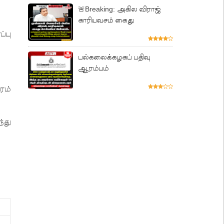
🚨Breaking: அகில விராஜ்
காரியவசம் கைது
்பு
பல்கலைக்கழகப் பதிவு
ஆரம்பம்
ரம்
்து