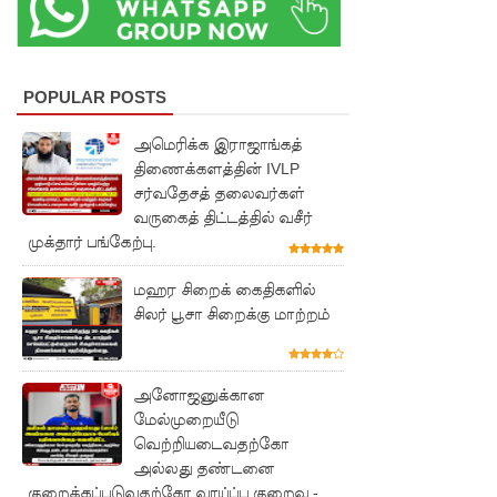
அமைதியி
ன்மை - 11
பேர்
POPULAR POSTS
காயம்!
அமெரிக்க இராஜாங்கத்
குருவிட்ட
திணைக்களத்தின் IVLP
சர்வதேசத் தலைவர்கள்
சிறை
வருகைத் திட்டத்தில் வசீர்
மோதலில்
முக்தார் பங்கேற்பு.
இருவர்
மஹர சிறைக் கைதிகளில்
சிலர் பூசா சிறைக்கு மாற்றம்
பலி!
குருவிட்ட
சிறைச்சா
அனோஜனுக்கான
மேல்முறையீடு
லையில்
வெற்றியடைவதற்கோ
அமைதியி
அல்லது தண்டனை
குறைக்கப்படுவதற்கோ வாய்ப்பு குறைவு -