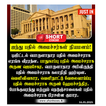
காணாமற்
போன
வழக்கு
கோட்டாப
ய
ராஜபக்ச
செப்டம்பர்
29ஆம்
தேதி
காணொ
ளி மூலம்
சாட்சியம
ளிக்க