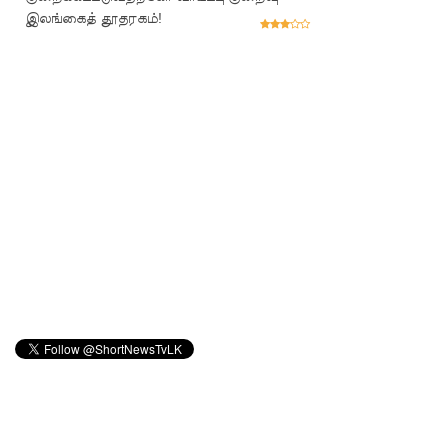
ன்மை!
இலங்கைத் தூதரகம்!
மீனவர்க
ள்
விடுதலை
கோரி
ஜெய்சங்க
ருக்கு
விஜய்
கடிதம்!
இரு
ஆண்டுக
ள் இலக்கு
நிர்ணயிக்