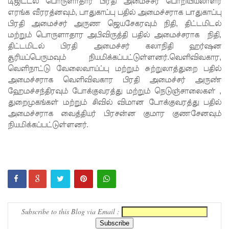
டிஜிட்டல் பொருளாதார பிரதி அமைச்சர் பொறியியலாளர்
எரங்க வீரரத்னவும், பாதுகாப்பு பதில் அமைச்சராக பாதுகாப்பு
னருக்கு
பிரதி அமைச்சர் அருண ஜெயசேகரவும் நிதி, திட்டமிடல்
விடுக்கப்ப
மற்றும் பொருளாதார அபிவிருத்தி பதில் அமைச்சராக நிதி,
திட்டமிடல் பிரதி அமைச்சர் கலாநிதி ஹர்ஷன
ட்ட
சூரியப்பெருமவும் நியமிக்கப்பட்டுள்ளனர்.வெளிவிவகார,
அறிவிப்பு!
வெளிநாட்டு வேலைவாய்ப்பு மற்றும் சுற்றுலாத்துறை பதில்
அமைச்சராக வெளிவிவகார பிரதி அமைச்சர் அருண்
சிறையின்
ஹேமச்சந்திரவும் போக்குவரத்து மற்றும் நெடுஞ்சாலைகள் ,
துறைமுகங்கள் மற்றும் சிவில் விமான போக்குவரத்து பதில்
வாயிற்கத
அமைச்சராக வைத்தியர் பிரசன்ன குமார குணசேனவும்
வை
நியமிக்கப்பட்டுள்ளனர்.
முற்றுகை
யிட்ட
பல்லன்சே
ன
கைதிகள்!
Subscribe to this Blog via Email :
பேராத