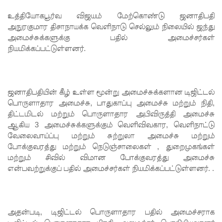
நீதிமன்றம்
உத்தியோகபூர்வ விஜயம் மேற்கொண்டு ஜனாதிபதி
உத்தரவு!
அநுரகுமார
திசாநாயக்க வெளிநாடு செல்லும் நிலையில் ஜந்து
நேற்றைய
அமைச்சுக்களுக்கு பதில் அமைச்சர்கள்
நியமிக்கப்பட்டுள்ளனர்.
மெகசின்
சிறை
மோதலில்
ஜனாதிபதியின் கீழ் உள்ள மூன்று அமைச்சுக்களான டிஜிட்டல்
கைதி
பொருளாதார அமைச்சு, பாதுகாப்பு அமைச்சு மற்றும் நிதி,
திட்டமிடல் மற்றும் பொருளாதார அபிவிருத்தி அமைச்சு
ஒருவர்
ஆகிய 3 அமைச்சுக்களுக்கும் வெளிவிவகார, வெளிநாட்டு
வேலைவாய்ப்பு மற்றும் சுற்றுலா அமைச்சு மற்றும்
பலி!
போக்குவரத்து மற்றும் நெடுஞ்சாலைகள் , துறைமுகங்கள்
நாட்டில்
மற்றும் சிவில் விமான போக்குவரத்து அமைச்சு
என்பவற்றுக்குப் பதில் அமைச்சர்கள் நியமிக்கப்பட்டுள்ளனர். .
தொடரும்
சிறைக்கல
வரங்கள் -
அதன்படி, டிஜிட்டல் பொருளாதார பதில் அமைச்சராக
முப்படையி