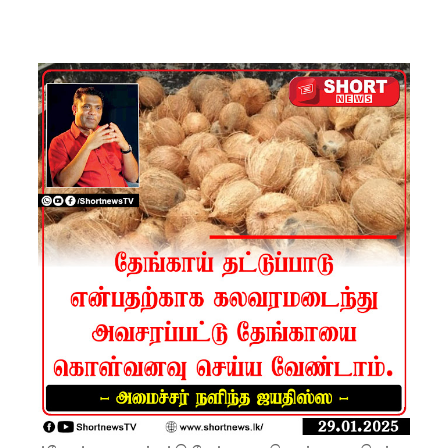
கட்டுப்பாட்
டுக்குள்!
வர்த்தமா
னியில்
வெளியா
னது
22வது
அரசியல
மைப்புத்
திருத்தச்
சட்டமூலம்
!
யாழ்.சிறை