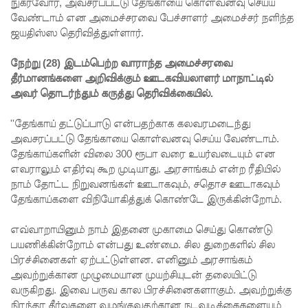
ச்சாலையி
நுகர்வோர், அவசரப்பட்டு தேங்காயை கொள்வனவு செய்ய
வேண்டாம் என அமைச்சரவை பேச்சாளர் அமைச்சர் நளிந்த
லும்
ஜயதிஸ்ஸ தெரிவித்துள்ளார்.
விசேட
நேற்று (28) இடம்பெற்ற வாராந்த அமைச்சரவை
பாதுகாப்பு
தீர்மானங்களை அறிவிக்கும் ஊடகவியலாளர் மாநாட்டில்
அவர் தொடர்ந்தும் கருத்து தெரிவிக்கையில்.
நடவடிக்
கை!
''தேங்காய் தட்டுப்பாடு என்பதற்காக கலவரமடைந்து
அவசரப்பட்டு தேங்காயை கொள்வனவு செய்ய வேண்டாம்.
இலங்கை
தேங்காய்களின் விலை 300 ரூபா வரை உயர்வடையும் என
அணியின்
எவராலும் எதிர்வு கூற முடியாது. அரசாங்கம் என்ற ரீதியில்
நாம் தோட்ட நிறுவனங்கள் ஊடாகவும், சதொச ஊடாகவும்
பலம்
தேங்காய்களை விநியோகித்துக் கொண்டே இருக்கின்றோம்.
துடுப்பாட்
எவ்வாறாயினும் நாம் இதனை முகாமை செய்து கொண்டு
டத்திலே
பயணிக்கின்றோம் என்பது உண்மை. சில துறைகளில் சில
யே
பிரச்சினைகள் ஏற்பட்டுள்ளன. எனினும் அரசாங்கம்
அவற்றுக்கான முழுமையான முயற்சியுடன் தலையிட்டு
உள்ளது!
வருகிறது. இவை பருவ கால பிரச்சினைகளாகும். அவற்றுக்கு
நிரந்தர தீர்வுகளை வழங்குவதற்கான நடவடிக்கைகளையும்
நீர்கொழு