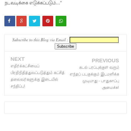
நடவடிக்கை எடுக்கப்படும்…”
எச்சரிக்
கை!
மட்டக்கள
ப்பு
Subscribe to this Blog via Email :
சிறைச்சா
லையை
NEXT
PREVIOUS
எதிர்க்கட்சியைப்
சுற்றி
கடல் பரப்புக்குள் வரும்
பிரதிநிதித்துவப்படுத்தும் கட்சித்
எந்தப் படகுக்கும் இடமளிக்க
பலத்த
தலைவர்களுக்கு இடையில்
முடியாது - பாதுகாப்பு
சந்திப்பு!
பாதுகாப்பு!
அமைச்சு!
லலித் -
குகன்
காணாமற்
போன