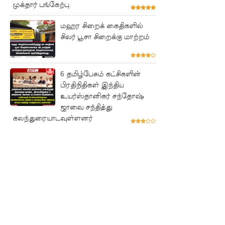
விடுக்கப்ப
முக்தார் பங்கேற்பு.
ட்ட
மஹர சிறைக் கைதிகளில்
சிலர் பூசா சிறைக்கு மாற்றம்
அறிவிப்பு!
சிறையின்
வாயிற்கத
6 தமிழ்பேசும் கட்சிகளின்
பிரதிநிதிகள் இந்திய
வை
உயர்ஸ்தானிகர் சந்தோஷ்
முற்றுகை
ஜாவை சந்தித்து
கலந்துரையாடவுள்ளனர்
யிட்ட
பல்லன்சே
ன
கைதிகள்!
பேராத
னைப்