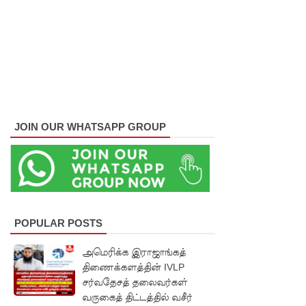
நேற்றைய
மெகசின்
சிறை
மோதலில்
கைதி
ஒருவர்
JOIN OUR WHATSAPP GROUP
பலி!
நாட்டில்
தொடரும்
சிறைக்கல
POPULAR POSTS
வரங்கள் -
அமெரிக்க இராஜாங்கத்
முப்படையி
திணைக்களத்தின் IVLP
சர்வதேசத் தலைவர்கள்
னருக்கு
வருகைத் திட்டத்தில் வசீர்