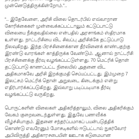
முன்னெடுத்திருக்கின்றோம்.”..
ம்பு
“.. இதேவேளை, அரிசி விலை தொடர்பில் எவ்வாறான
சிறைச்சா
கோரிக்கைகள் முன்வைக்கப்பட்டாலும் கட்டுப்பாட்டு
லை
விலையை நீக்குவதில்லை என்பதில் அரசாங்கம் ஸ்திரமாக
உள்ளது. நாட்டரிசியை விட சிவப்பு அரிசிக்கே தட்டுப்பாடு
மோதல்:
நிலவுகிறது. இந்த பிரச்சினைக்கான தீர்வினைக் காண்பதற்கு
சந்தேகநப
இரண்டு வாரங்கள் காத்திருக்க வேண்டும். ஆனால் நாட்டரிசி
பிரச்சினைக்கு தீர்வு வழங்கப்பட்டுள்ளது. 70 மெட்ரிக் தொன்
ர்கள் 62
தட்டுப்பாடு காணப்பட்ட நிலையில் அதனை விட
ஆக
அதிகமாகவே அரிசி இறக்குமதி செய்யப்பட்டது. இம்முறை 7
இலட்சம் மெட்ரிக் தொன் அறுவடை கிடைக்கும் என்று
உயர்வு
எதிர்பார்க்கப்படுகிறது. இவ்வாறு படிப்படியாக தீர்வு
நான்கு
வழங்கப்பட்டு வருகிறது.
மாவட்டங்
பொருட்களின் விலைகள் அதிகரித்தாலும், விலை அதிகரிக்கும்
வேகம் குறைவடைந்துள்ளது. இதுவே பணவீக்க
களுக்கு
வீழ்ச்சியாகும். இதனை சந்தர்ப்பமாகப் பயன்படுத்திக்
மண்சரிவு
கொண்டு எவரேனும் மோசடிகளில் ஈடுபட்டால் நுகர்வோர்
அபிவிருத்தி அதிகாரசபையின் ஊடாக கடுமையான
அபாய