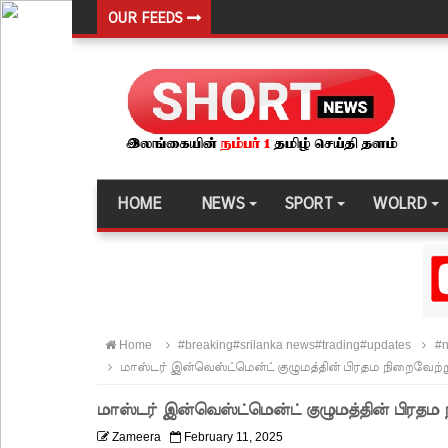
OUR FEEDS
இலங்கை அணியின் பலம் துடுப்பாட்டத்திலேயே உள்
நீர்கொழும்பு சிறைச்சாலை மோதல்: சந்தேகநபர்கள்
நான்கு மாவட்டங்களுக்கு மண்சரிவு அபாய எச்சரிக்
மட்டக்களப்பு சிறைச்சாலையை சுற்றி பலத்த பாதுகாப்ப
லலித் - குகன் காணாமற்போன வழக்கு கோட்டாபய ரா
HOME
NEWS
SPORT
WOLRD
நீதிமன்றம் உத்தரவு!
நேற்றைய மெகசின் சிறை மோதலில் கைதி ஒருவர் பல
நாட்டில் தொடரும் சிறைக்கலவரங்கள் - முப்படையினருக
சிறையின் வாயிற்கதவை முற்றுகையிட்ட பல்லன்சேன
Home
#breaking#srilanka news#trading#updates
#n
பேராதனைப் பல்கலை மாணவர்களுக்கான முக்கிய அற
மாஸ்டர் இன்வெஸ்ட்மென்ட் குழுமத்தின் பிரதம நிறைவேற்ற
பள்ளஞ்சேனை சிறையில் பதற்றம்: கைதிகள் கூரையி
மாஸ்டர் இன்வெஸ்ட்மென்ட் குழுமத்தின் பிரதம 
குருவிட்ட சிறையின் பதற்றம் கட்டுப்பாட்டுக்குள் வந்த
Zameera
February 11, 2025