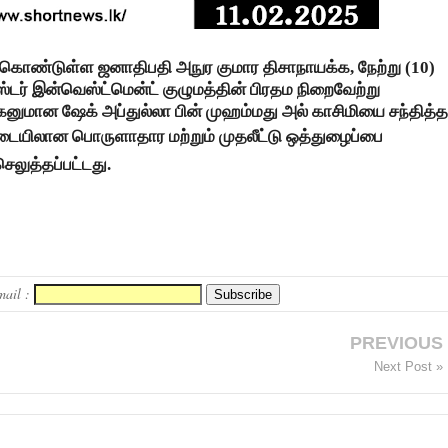
ேற்கொண்டுள்ள ஜனாதிபதி அநுர குமார திசாநாயக்க, நேற்று (10)
ாஸ்டர் இன்வெஸ்ட்மென்ட் குழுமத்தின் பிரதம நிறைவேற்று
னுமான ஷேக் அப்துல்லா பின் முஹம்மது அல் காசிமியை சந்தித்தா
 இடையிலான பொருளாதார மற்றும் முதலீட்டு ஒத்துழைப்பை
செலுத்தப்பட்டது.
mail :
PREVIOUS
Next Post »