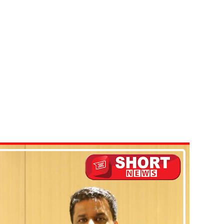
 - 11 பேர் காயம்!
ிதம்!
ழிப்பு வேலைத்திட்டம் - அமைச்சர் நளிந்த ஜயதிஸ்ஸ!
!
ுறையீட்டு விசாரணை செப்டம்பர் 23 வரை ஒத்திவைப்பு!
டர்களையும் உள்வாங்கவும் - உதுமா லெப்பை MP!
கை!