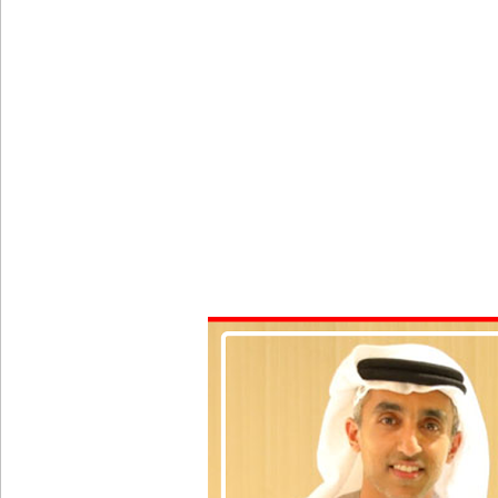
புதிய மெகசின் சிறைச்சாலையில் நேற்று அமைதியின்மை
குருவிட்ட சிறை மோதலில் இருவர் பலி!
குருவிட்ட சிறைச்சாலையில் அமைதியின்மை!
மீனவர்கள் விடுதலை கோரி ஜெய்சங்கருக்கு விஜய் கட
இரு ஆண்டுகள் இலக்கு நிர்ணயிக்கப்பட்ட டெங்கு ஒ
முழுமையான கட்டுப்பாட்டுக்குள் வந்த மெகசின் சிறை
ஹிருணிகாவின் சிறைத் தண்டனைக்கு எதிரான மேல்ம
சுகாதார உதவியாளர் நியமனங்களில் சுகாதார தொண்
யாழ்.சிறைச்சாலையிலும் விசேட பாதுகாப்பு நடவடிக்