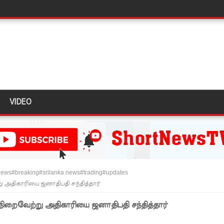
ளது!
 62 ஆக உயர்வு
கை!
ு!
ஜபக்ச செப்டம்பர் 29ஆம் தேதி காணொளி மூலம் சாட்சியமளிக்க
VIDEO
ி!
்கு விடுக்கப்பட்ட அறிவிப்பு!
 கைதிகள்!
ews#breaking#srilanka news#trading#updates
ிவிப்பு
ு அதிகாரியை ஜனாதிபதி சந்தித்தார்
ல் ஏறி போராட்டம்
நிறைவேற்று அதிகாரியை ஜனாதிபதி சந்தித்தார்
து!