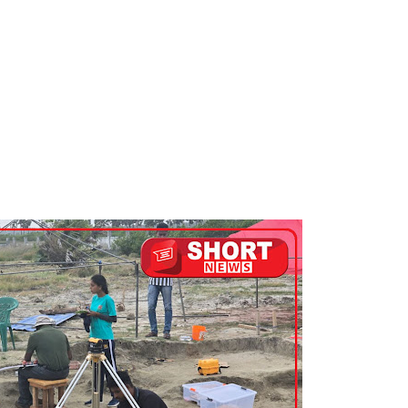
டம் தெஹிவளை - கல்கிசையில் ஆரம்பமானது!
ுமணம்!
 28க்கு ஒத்திவைப்பு
்பு
ை - அமைச்சர் ஆனந்த விஜேபால!
டத்தின் முன் நிறுத்தப்பட வேண்டும் - மரிக்கார்!
்டை உருவாக்குவதே அரசாங்கத்தின் இலக்கு