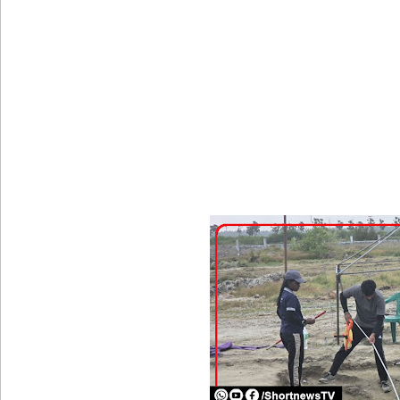
முதலாவது நேரலை செய்யப்பட்ட மாநகர சபை கூட்
துபாயில் வினோதம்: பிரபல மனித ரோபோவுக்கு திர
இலஞ்ச ஆணைக்குழுவில் ஆஜரான அகில விராஜ்!
சஷீந்திர ராஜபக்ஷவின் வழக்கு விசாரணை செப்டம்பர்
ஆசன பட்டி பொருத்துவதற்கான கால அவகாசம் நீடிப
சாகரவின் சர்ச்சைக் கருத்துக்கு உடனடி விசாரண
உயிர்த்த ஞாயிறு தாக்குதலைத் திட்டமிட்டவர்களும் சட்
வளிமண்டலவியல் திணைக்களத்தின் எச்சரிக்கை!
சிறைகளும் குற்றவாளிகளும் அற்ற முன்மாதிரி நாட