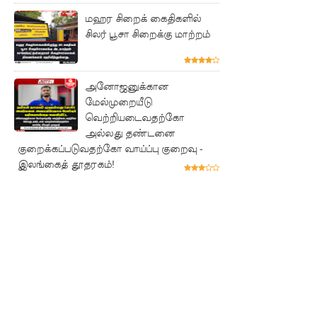
மற்றும்
மஹர சிறைக் கைதிகளில்
சிலர் பூசா சிறைக்கு மாற்றம்
பல்லன்சே
ன
சிறைச்சா
அனோஜனுக்கான
மேல்முறையீடு
லைகளின்
வெற்றியடைவதற்கோ
நிலைமை
அல்லது தண்டனை
குறைக்கப்படுவதற்கோ வாய்ப்பு குறைவு -
கட்டுப்பாட்
இலங்கைத் தூதரகம்!
டுக்குள்!