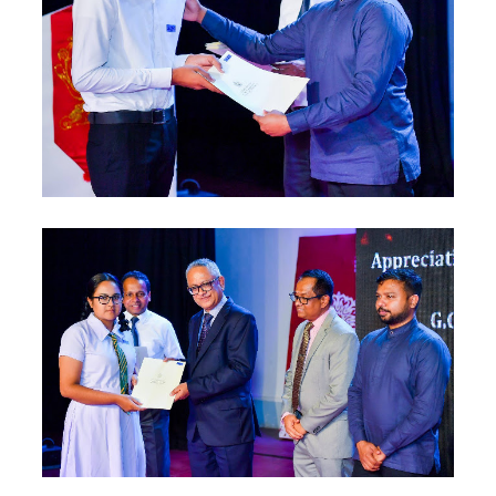
கோட்டாப
ய
ராஜபக்ச
செப்டம்பர்
29ஆம்
தேதி
காணொ
ளி மூலம்
சாட்சியம
ளிக்க
நீதிமன்றம்
உத்தரவு!
நேற்றைய