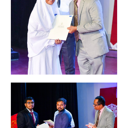
ட்ட
அறிவிப்பு!
சிறையின்
வாயிற்கத
வை
முற்றுகை
யிட்ட
பல்லன்சே
ன
கைதிகள்!
பேராத
னைப்
பல்கலை