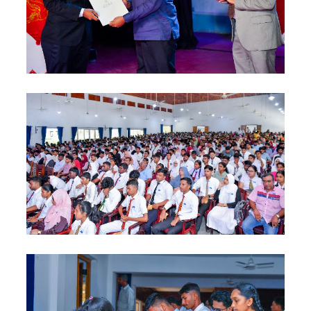
மாணவர்
களுக்கா
ன முக்கிய
அறிவிப்பு
பள்ளஞ்
சேனை
சிறையில்
பதற்றம்:
கைதிகள்
கூரையில்
ஏறி
போராட்ட
ம்