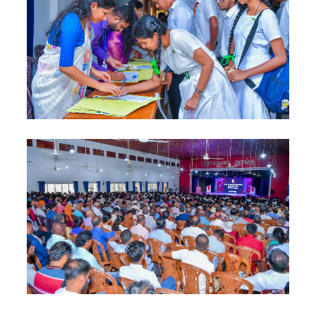
குருவிட்ட
சிறையின்
பதற்றம்
கட்டுப்பாட்
டுக்குள்
வந்தது!
புதிய
மெகசின்
சிறைச்சா
லையில்
நேற்று
அமைதியி
ன்மை - 11