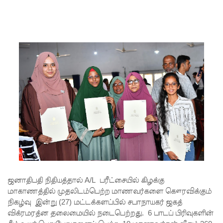
ம்பு
சிறைச்சா
லை
மோதல்:
சந்தேகநப
ர்கள் 62
ஆக
உயர்வு
நான்கு
மாவட்டங்
களுக்கு
ஜனாதிபதி நிதியத்தால் A/L பரீட்சையில் கிழக்கு
மண்சரிவு
மாகாணத்தில் முதலிடம்பெற்ற மாணவர்களை கௌரவிக்கும்
நிகழ்வு இன்று (27) மட்டக்களப்பில் சபாநாயகர் ஜகத்
அபாய
விக்ரமரத்ன தலைமையில் நடைபெற்றது. 6 பாடப் பிரிவுகளின்