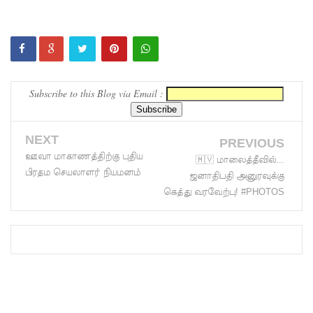
பேர்
காயம்!
குருவிட்ட
சிறை
Subscribe to this Blog via Email :
மோதலில்
இருவர்
NEXT
PREVIOUS
பலி!
ஊவா மாகாணத்திற்கு புதிய
🇲🇻 மாலைத்தீவில்...
குருவிட்ட
பிரதம செயலாளர் நியமனம்
ஜனாதிபதி அனுரவுக்கு
சிறைச்சா
கெத்து வரவேற்பு! #PHOTOS
லையில்
அமைதியி
ன்மை!
மீனவர்க
ள்