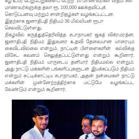
கீழ் உயர் பெறுபேறுகளைப் பெற்ற 10 மாணவர்கள் வீதம் 360
எச்சரிக்
மாணவர்களுக்கு தலா ரூ. 100,000 ஊக்குவிப்புக்
கை!
கொடுப்பனவு மற்றும் சான்றிதழ்கள் வழங்கப்பட்டன.
இதற்காக ஜனாதிபதி நிதியம் 36 மில்லியன் ரூபா
மட்டக்கள
செலவிட்டுள்ளது.
ப்பு
நிகழ்வில் கருத்துத்தெரிவித்த சபாநாயகர் ஜகத் விக்ரமரத்ன,
ஜனாதிபதி நிதியம் இதுவரை உதவி தேவையான யாரையும்
சிறைச்சா
கைவிடவில்லை என்றும், நாட்டின் பிள்ளைகளின் கல்விக்கு
லையை
விசேட கவனம் செலுத்தப்பட்டுள்ளது என்றும் கூறினார்.
ஜனாதிபதி நிதியம் யாருடைய தனியார் நிதியமல்ல என்றும்,
சுற்றி
அது நாட்டு மக்களின் பங்களிப்புகளுடன் இயக்கப்படும் நிதியம்
பலத்த
என்றும் சுட்டிக்காட்டிய சபாநாயகர், அதன் நன்மைகள் நாட்டு
மக்களின் முன்னேற்றத்திற்காக மட்டுமே வழங்கப்பட
பாதுகாப்பு!
வேண்டும் என்றும் கூறினார்.
லலித் -
குகன்
காணாமற்
போன
வழக்கு