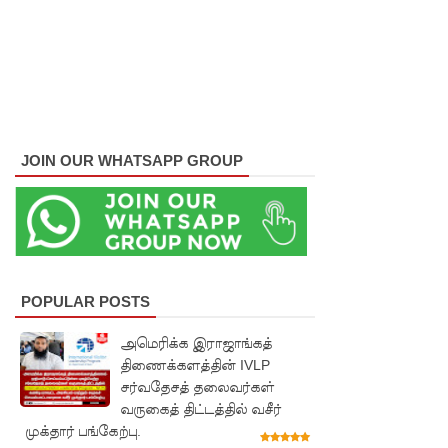
வேலைத்
திட்டம் -
அமைச்சர்
நளிந்த
ஜயதிஸ்ஸ!
JOIN OUR WHATSAPP GROUP
முழுமை
யான
கட்டுப்பாட்
டுக்குள்
POPULAR POSTS
வந்த
அமெரிக்க இராஜாங்கத்
மெகசின்
திணைக்களத்தின் IVLP
சர்வதேசத் தலைவர்கள்
சிறை!
வருகைத் திட்டத்தில் வசீர்
குருவிட்ட
முக்தார் பங்கேற்பு.