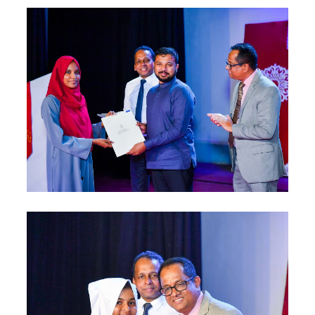
மெகசின்
சிறை
மோதலில்
கைதி
ஒருவர்
பலி!
நாட்டில்
தொடரும்
சிறைக்கல
வரங்கள் -
முப்படையி
னருக்கு
விடுக்கப்ப