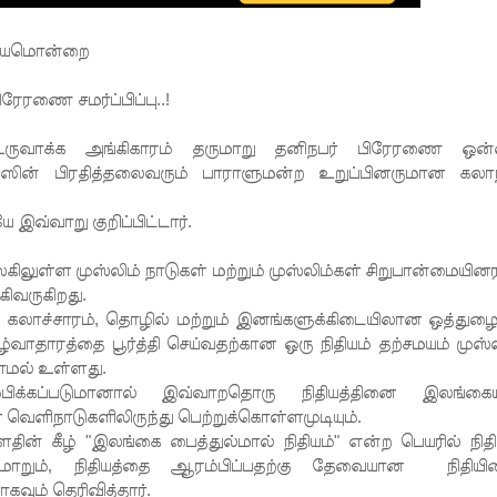
நிதியமொன்றை
ரேரணை சமர்ப்பிப்பு..!
உருவாக்க அங்கிகாரம் தருமாறு தனிநபர் பிரேரணை ஒன
ிரஸின் பிரதித்தலைவரும் பாராளுமன்ற உறுப்பினருமான கலாந
 இவ்வாறு குறிப்பிட்டார்.
லகிலுள்ள முஸ்லிம் நாடுகள் மற்றும் முஸ்லிம்கள் சிறுபான்மையின
ிவருகிறது.
, கலாச்சாரம், தொழில் மற்றும் இனங்களுக்கிடையிலான ஒத்துழைப
்வாதாரத்தை பூர்த்தி செய்வதற்கான ஒரு நிதியம் தற்சமயம் முஸ்ல
ாமல் உள்ளது.
ிக்கப்படுமானால் இவ்வாறதொரு நிதியத்தினை இலங்கைய
ெளிநாடுகளிலிருந்து பெற்றுக்கொள்ளமுடியும்.
ன் கீழ் "இலங்கை பைத்துல்மால் நிதியம்" என்ற பெயரில் நிதி
ுமாறும், நிதியத்தை ஆரம்பிப்பதற்கு தேவையான நிதிய
கவும் தெரிவித்தார்.