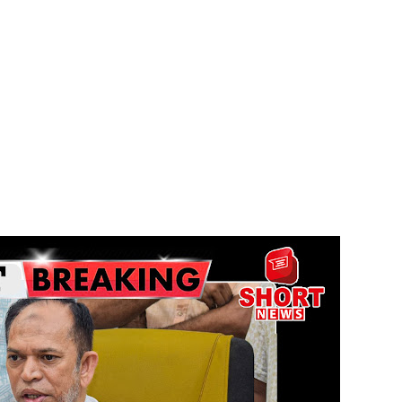
ய கல்லூரியில் நிர்மாணிக்கப்பட்ட நவீன விஞ்ஞான ஆய்வகக்
விடயங்களை சமர்ப்பித்த பொலிஸார்!
ப்பு!
 நீர் வெட்டு!
ாதம்!
ுகை!
ாற்றமில்லை!