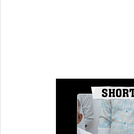
கட்டார் சாரிட்டியினால் களுத்துறை முஸ்லிம் மத்தி
கட்டிடம் திறப்பு!
சாகரவின் சர்ச்சை கருத்து தொடர்பில் நீதிமன்றில் 
டெங்குவால் உயிரிழந்தவர்களின் எண்ணிக்கை அதிகரி
வெள்ளவத்தை மற்றும் பாமன்கடையில் 07 மணித்தியால
SLS தரமற்ற தலைக்கவசங்கள் விற்றவர்களுக்கு அபர
கொழும்பில் சட்டவிரோத மருந்துக் களஞ்சியம் முற்ற
ஓகஸ்ட் மாதத்திற்கான லிட்ரோ எரிவாயு விலையில் ம
குருவிட்ட சிறைச்சாலையில் அமைதியின்மை!