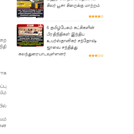
சிலர் பூசா சிறைக்கு மாற்றம்
6 தமிழ்பேசும் கட்சிகளின்
பிரதிநிதிகள் இந்திய
்றை
உயர்ஸ்தானிகர் சந்தோஷ்
ிதி
ஜாவை சந்தித்து
கலந்துரையாடவுள்ளனர்
ராக
்பு
ிம்
ில்
யம்
ினை