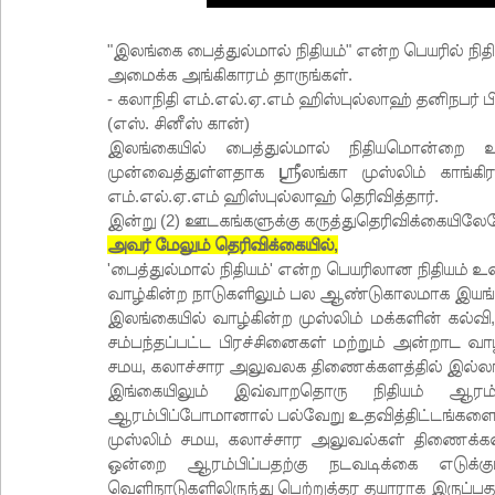
"இலங்கை பைத்துல்மால் நிதியம்" என்ற பெயரில் 
அமைக்க அங்கிகாரம் தாருங்கள்.
- கலாநிதி எம்.எல்.ஏ.எம் ஹிஸ்புல்லாஹ் தனிநபர் பி
(எஸ். சினீஸ் கான்)
இலங்கையில் பைத்துல்மால் நிதியமொன்றை 
முன்வைத்துள்ளதாக ஸ்ரீலங்கா முஸ்லிம் காங்க
எம்.எல்.ஏ.எம் ஹிஸ்புல்லாஹ் தெரிவித்தார்.
இன்று (2) ஊடகங்களுக்கு கருத்துதெரிவிக்கையிலேயே
அவர் மேலும் தெரிவிக்கையில்,
'பைத்துல்மால் நிதியம்' என்ற பெயரிலான நிதியம் உ
வாழ்கின்ற நாடுகளிலும் பல ஆண்டுகாலமாக இயங்க
இலங்கையில் வாழ்கின்ற முஸ்லிம் மக்களின் கல்வி
சம்பந்தப்பட்ட பிரச்சினைகள் மற்றும் அன்றாட வாழ
சமய, கலாச்சார அலுவலக திணைக்களத்தில் இல்ல
இங்கையிலும் இவ்வாறதொரு நிதியம் ஆரம்ப
ஆரம்பிப்போமானால் பல்வேறு உதவித்திட்டங்களை வ
முஸ்லிம் சமய, கலாச்சார அலுவல்கள் திணைக்களதி
ஒன்றை ஆரம்பிப்பதற்கு நடவடிக்கை எடுக்க
வெளிநாடுகளிலிருந்து பெற்றுத்தர தயாராக இருப்பதா