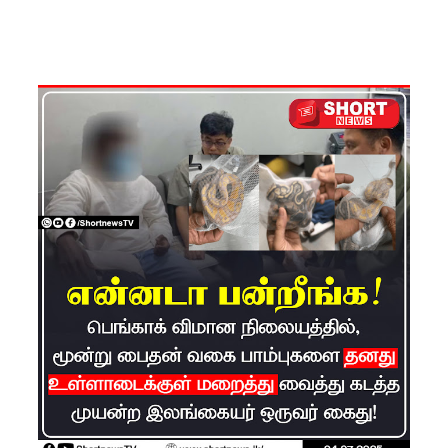
சேனை
சிறையில்
பதற்றம்:
கைதிகள்
கூரையில்
ஏறி
போராட்ட
ம்
குருவிட்ட
சிறையின்
பதற்றம்
கட்டுப்பாட்
டுக்குள்