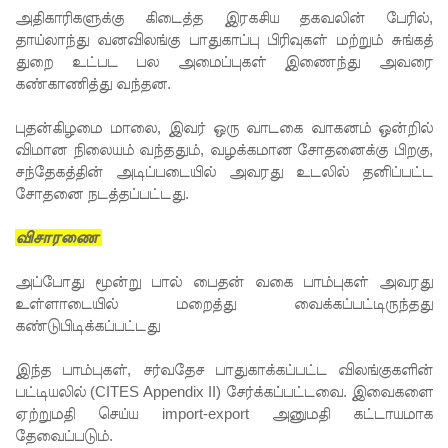
அதிகாரிகளுக்கு கிடைத்த இரகசிய தகவலின் பேரில்,
பலி!
தாய்லாந்து வனவிலங்கு பாதுகாப்பு பிரிவுகள் மற்றும் சுங்கத்
துறை உட்பட பல அமைப்புகள் இணைந்து அவரை
குருவிட்ட
கண்காணித்து வந்தன.
சிறைச்சா
புதன்கிழமை மாலை, இவர் ஒரு வாடகை வாகனம் ஒன்றில்
லையில்
விமான நிலையம் வந்ததும், வழக்கமான சோதனைக்கு பிறகு,
அமைதியி
சந்தேகத்தின் அடிப்படையில் அவரது உடலில் தனிப்பட்ட
சோதனை நடத்தப்பட்டது.
ன்மை!
மீனவர்க
விசாரணை
ள்
அப்போது மூன்று பால் பைதன் வகை பாம்புகள் அவரது
விடுதலை
உள்ளாடையில் மறைத்து வைக்கப்பட்டிருந்தது
கண்டுபிடிக்கப்பட்டது
கோரி
இந்த பாம்புகள், சர்வதேச பாதுகாக்கப்பட்ட விலங்குகளின்
ஜெய்சங்க
பட்டியலில் (CITES Appendix II) சேர்க்கப்பட்டவை. இவைகளை
ருக்கு
ஏற்றுமதி செய்ய import-export அனுமதி கட்டாயமாக
தேவைப்படும்.
விஜய்