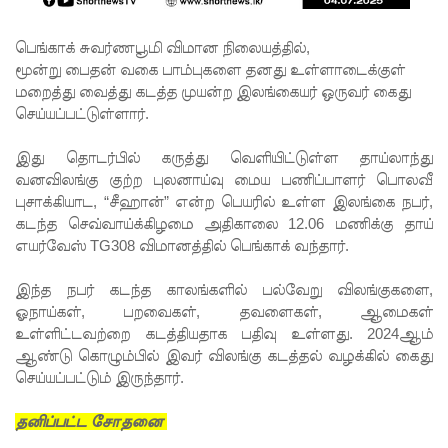
வந்தது!
புதிய
பெங்காக் சுவர்ணபூமி விமான நிலையத்தில்,
மூன்று பைதன் வகை பாம்புகளை தனது உள்ளாடைக்குள்
மெகசின்
மறைத்து வைத்து கடத்த முயன்ற இலங்கையர் ஒருவர் கைது
சிறைச்சா
செய்யப்பட்டுள்ளார்.
லையில்
இது தொடர்பில் கருத்து வெளியிட்டுள்ள தாய்லாந்து
நேற்று
வனவிலங்கு குற்ற புலனாய்வு மைய பணிப்பாளர் பொலவீ
புசாக்கியாட, “சீஹான்” என்ற பெயரில் உள்ள இலங்கை நபர்,
அமைதியி
கடந்த செவ்வாய்க்கிழமை அதிகாலை 12.06 மணிக்கு தாய்
ன்மை - 11
எயர்வேஸ் TG308 விமானத்தில் பெங்காக் வந்தார்.
பேர்
இந்த நபர் கடந்த காலங்களில் பல்வேறு விலங்குகளை,
காயம்!
ஓநாய்கள், பறவைகள், தவளைகள், ஆமைகள்
உள்ளிட்டவற்றை கடத்தியதாக பதிவு உள்ளது. 2024ஆம்
குருவிட்ட
ஆண்டு கொழும்பில் இவர் விலங்கு கடத்தல் வழக்கில் கைது
சிறை
செய்யப்பட்டும் இருந்தார்.
மோதலில்
தனிப்பட்ட சோதனை
இருவர்