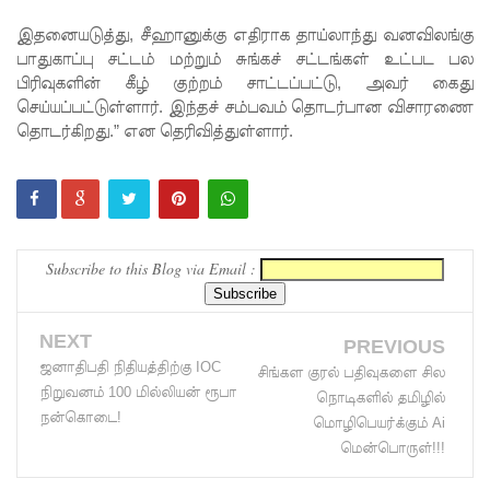
கடிதம்!
இதனையடுத்து, சீஹானுக்கு எதிராக தாய்லாந்து வனவிலங்கு
பாதுகாப்பு சட்டம் மற்றும் சுங்கச் சட்டங்கள் உட்பட பல
இரு
பிரிவுகளின் கீழ் குற்றம் சாட்டப்பட்டு, அவர் கைது
ஆண்டுக
செய்யப்பட்டுள்ளார். இந்தச் சம்பவம் தொடர்பான விசாரணை
தொடர்கிறது.” என தெரிவித்துள்ளார்.
ள் இலக்கு
நிர்ணயிக்
கப்பட்ட
டெங்கு
Subscribe to this Blog via Email :
ஒழிப்பு
வேலைத்
NEXT
PREVIOUS
திட்டம் -
ஜனாதிபதி நிதியத்திற்கு IOC
சிங்கள குரல் பதிவுகளை சில
நிறுவனம் 100 மில்லியன் ரூபா
நொடிகளில் தமிழில்
அமைச்சர்
நன்கொடை!
மொழிபெயர்க்கும் Ai
நளிந்த
மென்பொருள்!!!
ஜயதிஸ்ஸ!