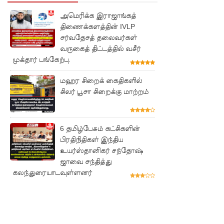
சுகாதார
அமெரிக்க இராஜாங்கத்
தொண்டர்
திணைக்களத்தின் IVLP
சர்வதேசத் தலைவர்கள்
களையும்
வருகைத் திட்டத்தில் வசீர்
உள்வாங்க
முக்தார் பங்கேற்பு.
வும் -
மஹர சிறைக் கைதிகளில்
உதுமா
சிலர் பூசா சிறைக்கு மாற்றம்
லெப்பை
MP!
6 தமிழ்பேசும் கட்சிகளின்
விலங்குக
பிரதிநிதிகள் இந்திய
உயர்ஸ்தானிகர் சந்தோஷ்
ள், தேசிய
ஜாவை சந்தித்து
கலந்துரையாடவுள்ளனர்
நீர்
வழங்கல்
வடிகால்