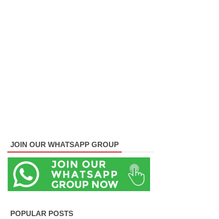
மேல்மு
றையீட்டு
விசார
ணை
செப்டம்பர்
23 வரை
ஒத்திவைப்
பு!
சுகாதார
JOIN OUR WHATSAPP GROUP
உதவியா
ளர்
நியமனங்க
ளில்
POPULAR POSTS