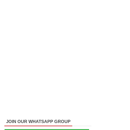
எரிபொரு
ள் விலை
உயர்வுக்கு
எதிராக
போராட்ட
ம்!
டெங்கு
மரணங்க
ளின்
எண்ணிக்
கை 64
ஆக
JOIN OUR WHATSAPP GROUP
அதிகரிப்பு!