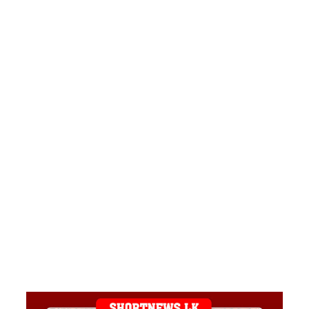
எம்.பி.
எரிசக்தித்
துறை
ஒத்துழைப்
பு குறித்து
ஆய்வு!
சிறுவர்களி
ன்
கற்பனைக்
கு
சிறகூட்டு
ம்
“இளஞ்சி
றகுகள்” –