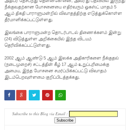
அதிபர் தேசபந்து தென்னகோனை, அவரது பதவியில் இருந்து
முயன்ற
நீக்குவதற்கான யோசனையை எதிர்வரும் ஒகஸ்ட் மாதம் 5
ஆம் திகதி பாராளுமன்றில் விவாதத்திற்கு எடுத்துக்கொள்ள
இருவர்
தீர்மானிக்கப்பட்டுள்ளது.
கைது!
இலங்கை பாராளுமன்ற தொடர்பாடல் திணைக்களம் இன்று
நாடு
(24) விடுத்துள்ள அறிக்கையில் இந்த விடயம்
தழுவிய
தெரிவிக்கப்பட்டுள்ளது.
சோதனை
2002 ஆம் ஆண்டு 5 ஆம் இலக்க அதிகாரிகளை நீக்குதல்
களில்
(நடைமுறைச்) சட்டத்தின் கீழ் 17 ஆம் உறுப்புரிமைக்கு
அமைய, இந்த யோசனை சமர்ப்பிக்கப்பட்டு விவாதம்
தரமற்ற
இடம்பெறவுள்ளமை குறிப்பிடத்தக்கது.
தலைக்கவ
சங்கள் 431
பறிமுதல்!
இலங்கை
Subscribe to this Blog via Email :
யர்களை