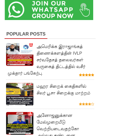
குவைத் -
கொழும்பு
ஸ்ரீலங்கன்
POPULAR POSTS
வானூர்தி
அமெரிக்க இராஜாங்கத்
சேவைக
திணைக்களத்தின் IVLP
சர்வதேசத் தலைவர்கள்
ள் இன்று
வருகைத் திட்டத்தில் வசீர்
முதல்
முக்தார் பங்கேற்பு.
மீண்டும்
மஹர சிறைக் கைதிகளில்
ஆரம்பம்!
சிலர் பூசா சிறைக்கு மாற்றம்
நாளை
இடம்பெற
அனோஜனுக்கான
மேல்முறையீடு
வுள்ள
வெற்றியடைவதற்கோ
தரம் 5
அல்லது தண்டனை