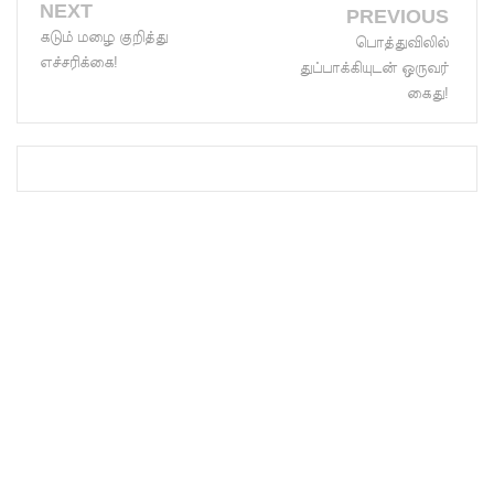
இலக்கு
NEXT
PREVIOUS
கடும் மழை குறித்து
பொத்துவிலில்
வைத்து
எச்சரிக்கை!
துப்பாக்கியுடன் ஒருவர்
இணைய
கைது!
வழிப் பண
மோசடி -
எச்சரிக்
கை!
குவைத் –
கொழும்பு
ஸ்ரீலங்கன்
விமான
சேவை
மீண்டும்
ஆரம்பம்!