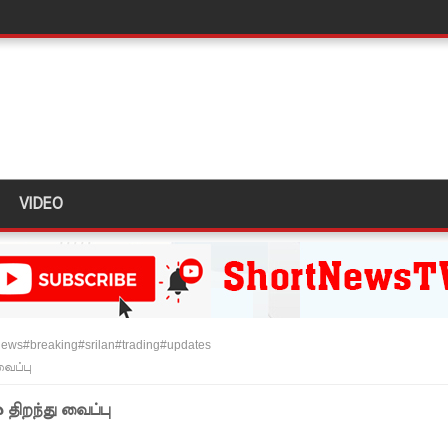
மாறு உத்தரவு!
்க 5 தொலைபேசி இலக்கங்கள்!
ாதேஷில் மீண்டும் பதற்றம்!
ாகும் - பிரதமர்!
VIDEO
ஜனாதிபதியிடம்!
ய கல்லூரியில் நிர்மாணிக்கப்பட்ட நவீன விஞ்ஞான ஆய்வகக்
விடயங்களை சமர்ப்பித்த பொலிஸார்!
ews#breaking#srilan#trading#updates
ப்பு!
வைப்பு
 நீர் வெட்டு!
திறந்து வைப்பு
ாதம்!