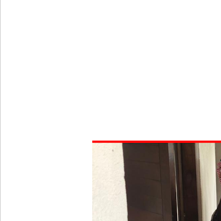
கொழும்பில் சட்டவிரோத மருந்துக் களஞ்சியம் முற்ற
ஓகஸ்ட் மாதத்திற்கான லிட்ரோ எரிவாயு விலையில் ம
பயிற்சி ஓட்டுநர் ( L பலகை) வாகனங்கள் அதிவேக 
இலங்கையின் பெரிய வெங்காயத் தேவையில் 10 வீதம் ம
நெடுந்தீவு கடற்பரப்பில் சிக்கிய 11 இந்திய மீனவர்கள் 
ஊழல் தடுப்பு சட்டமூலத்தில் மீண்டும் திருத்தம்!
சாகிப் அல் ஹசனின் வீட்டின் மீது பெற்றோல் குண்டு 
நெடுந்தீவு அருகே இந்திய மீன்பிடிக் கப்பல் கவிழ்வு
விலங்குகள், தேசிய நீர் வழங்கல் வடிகால் சபை சட்