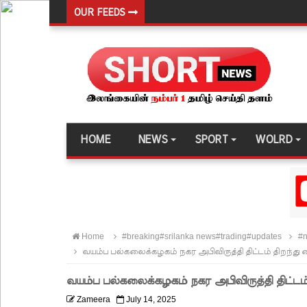
OUR FEEDS
146 சட்டவிரோத சூதாட்ட இணையதளங்களை முடக்கு
பரீட்சைக் காலத்தில் இடர்கள் ஏற்பட்டால் அறிவிக
தாயகம் திரும்புவதற்கு ஷேக் ஹசீனா தயார்! - பங்கள
லாஃப்ஸ் எரிவாயு விலையிலும் மாற்றமில்லை!
பாகுபாடற்ற சேவையே தரமான அறிவியலின் அடித்தளம
HOME
NEWS
SPORT
WOLRD
நீர்கொழும்பு சிறை வன்முறை தொடர்பான அறிக்கை 
கட்டார் சாரிட்டியினால் களுத்துறை முஸ்லிம் மத்தி
கட்டிடம் திறப்பு!
சாகரவின் சர்ச்சை கருத்து தொடர்பில் நீதிமன்றில் 
Home
#breaking#srilanka news#trading#updates
#n
டெங்குவால் உயிரிழந்தவர்களின் எண்ணிக்கை அதிகரி
வயம்ப பல்கலைக்கழகம் நகர அபிவிருத்தி திட்டம் திறந்து 
வெள்ளவத்தை மற்றும் பாமன்கடையில் 07 மணித்தியால
வயம்ப பல்கலைக்கழகம் நகர அபிவிருத்தி திட்டம் 
SLS தரமற்ற தலைக்கவசங்கள் விற்றவர்களுக்கு அபர
Zameera
July 14, 2025