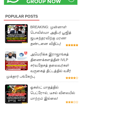
நிர்மாணிக்
கப்பட்ட
POPULAR POSTS
நவீன
BREAKING: முன்னாள்
விஞ்ஞான
பொலிஸ்மா அதிபர் பூஜித்
ஆய்வகக்
ஜயசுந்தரவிற்கு மரண
தண்டனை விதிப்பு!
கட்டிடம்
திறப்பு!
அமெரிக்க இராஜாங்கத்
திணைக்களத்தின் IVLP
சாகரவின்
சர்வதேசத் தலைவர்கள்
சர்ச்சை
வருகைத் திட்டத்தில் வசீர்
முக்தார் பங்கேற்பு.
கருத்து
தொடர்பில்
ஓகஸ்ட் மாதத்தில்
பெட்ரோல், டீசல் விலையில்
நீதிமன்றி
மாற்றம் இல்லை!
ல்
விடயங்க