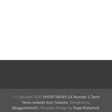
கொழும்பி
ல்
சட்டவி
ரோத
மருந்துக்
களஞ்சிய
ம்
முற்றுகை!
ஓகஸ்ட்
மாதத்திற்
கான
© Copyright 2020
SHORTNEWS.LK Number 1 Tamil
லிட்ரோ
News website from Srilanka
. Designed by
எரிவாயு
Bloggertheme9
| Template Design by
Rajai Mohamed
.