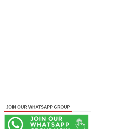
ன
அறிக்கை
ஜனாதிபதி
யிடம்!
கட்டார்
சாரிட்டியி
னால்
களுத்து
றை
முஸ்லிம்
மத்திய
JOIN OUR WHATSAPP GROUP
கல்லூரியி
ல்