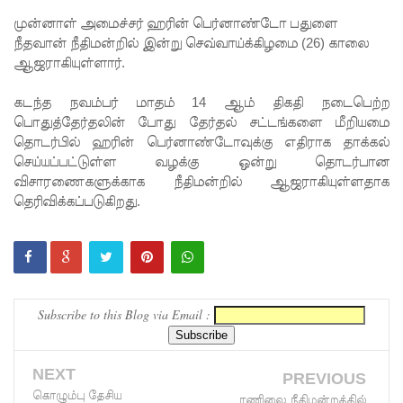
ற்கு ஷேக்
முன்னாள் அமைச்சர் ஹரின் பெர்னாண்டோ பதுளை
நீதவான் நீதிமன்றில் இன்று செவ்வாய்க்கிழமை (26) காலை
ஹசீனா
ஆஜராகியுள்ளார்.
தயார்! -
கடந்த நவம்பர் மாதம் 14 ஆம் திகதி நடைபெற்ற
பங்களா
பொதுத்தேர்தலின் போது தேர்தல் சட்டங்களை மீறியமை
தொடர்பில் ஹரின் பெர்னாண்டோவுக்கு எதிராக தாக்கல்
தேஷில்
செய்யப்பட்டுள்ள வழக்கு ஒன்று தொடர்பான
மீண்டும்
விசாரணைகளுக்காக நீதிமன்றில் ஆஜராகியுள்ளதாக
தெரிவிக்கப்படுகிறது.
பதற்றம்!
லாஃப்ஸ்
எரிவாயு
விலையிலு
Subscribe to this Blog via Email :
ம்
மாற்றமில்
NEXT
PREVIOUS
லை!
கொழும்பு தேசிய
ரணிலை நீதிமன்றத்தில்