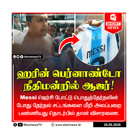
பரீட்சைக்
காலத்தில்
இடர்கள்
ஏற்பட்டா
ல்
அறிவிக்க
5
தொலை
பேசி
இலக்கங்க
ள்!
தாயகம்
திரும்புவத